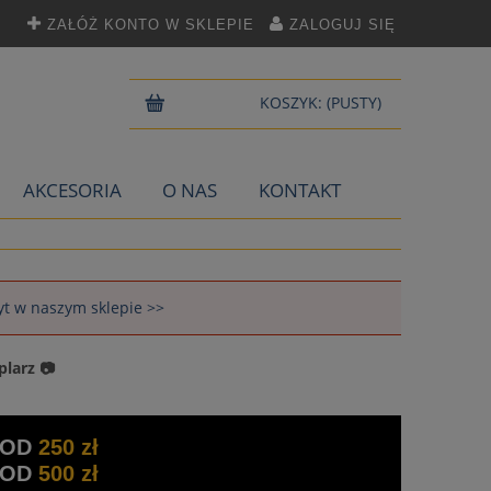
ZAŁÓŻ KONTO W SKLEPIE
ZALOGUJ SIĘ
KOSZYK:
(PUSTY)
AKCESORIA
O NAS
KONTAKT
łyt w naszym sklepie >>
plarz 📷
 OD
250 zł
 OD
500 zł