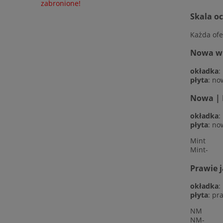
zabronione!
Skala o
Każda ofe
Nowa w f
okładka
:
płyta
: no
Nowa | 
okładka
:
płyta
: no
Mint
Mint-
Prawie 
okładka
:
płyta
: pr
NM
NM-