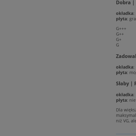
Dobra |
okładka
:
płyta
: gr
G+++
G++
G+
G
Zadowala
okładka
:
płyta
: mo
Słaby | 
okładka
:
płyta
: ni
Dla więks
maksymaln
niż VG, al