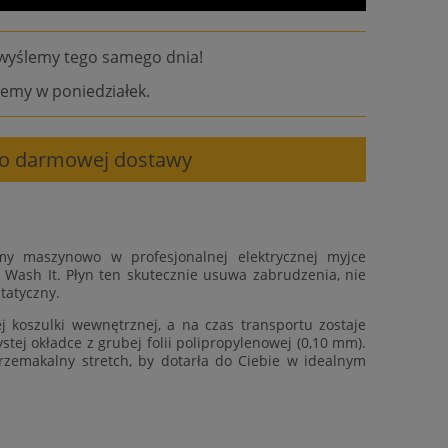
wyślemy tego samego dnia!
emy w poniedziałek.
 do darmowej dostawy
my maszynowo w profesjonalnej elektrycznej myjce
 Wash It. Płyn ten skutecznie usuwa zabrudzenia, nie
tatyczny.
 koszulki wewnętrznej, a na czas transportu zostaje
tej okładce z grubej folii polipropylenowej (0,10 mm).
rzemakalny stretch, by dotarła do Ciebie w idealnym