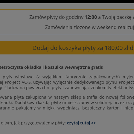
Zamów płyty do godziny
12:00
a Twoją paczkę 
Zamówienia złożone w weekend realizuj
Dodaj do koszyka płyty za 180,00 zł
zezroczysta okładka i koszulka wewnętrzna gratis
e płyty winylowe (z wyjątkiem fabrycznie zapakowanych) myje
ej Pro-Ject VC-S, używając wyłącznie dedykowanego płynu Pro-Ject
ąc śladów na powierzchni płyty i zapewniając znakomity efekt antys
wana płyta zakupiona w naszym sklepie trafia do nowej foliowej
okładki. Dodatkowo każdą płytę umieszczamy w solidnej, przezroczys
arannie pakujemy w miękki wypełniacz, bezpieczny karton i niep
 o tym, jak przygotowujemy płyty:
czytaj tutaj >>