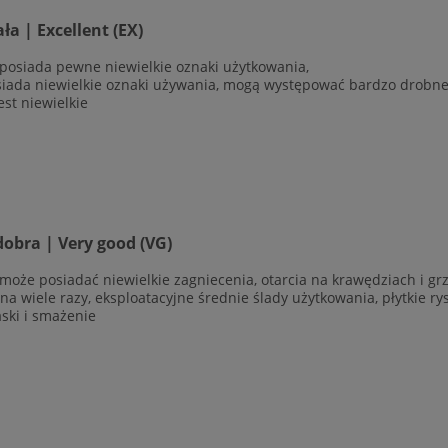
a | Excellent (EX)
 posiada pewne niewielkie oznaki użytkowania,
siada niewielkie oznaki używania, mogą występować bardzo drobne r
est niewielkie
obra | Very good (VG)
 może posiadać niewielkie zagniecenia, otarcia na krawędziach i g
ana wiele razy, eksploatacyjne średnie ślady użytkowania, płytkie r
aski i smażenie