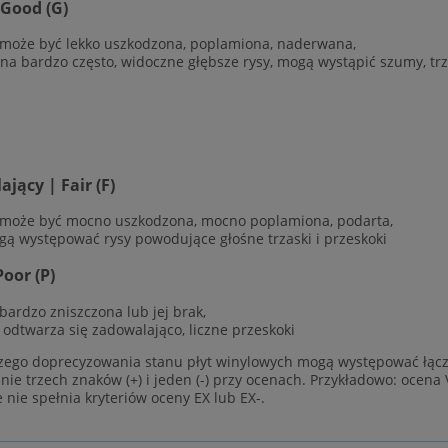
 Good (G)
 może być lekko uszkodzona, poplamiona, naderwana,
ana bardzo często, widoczne głębsze rysy, mogą wystąpić szumy, trz
jący | Fair (F)
 może być mocno uszkodzona, mocno poplamiona, podarta,
gą występować rysy powodujące głośne trzaski i przeskoki
Poor (P)
 bardzo zniszczona lub jej brak,
e odtwarza się zadowalająco, liczne przeskoki
zego doprecyzowania stanu płyt winylowych mogą występować łącz
ie trzech znaków (+) i jeden (-) przy ocenach. Przykładowo: ocena 
e nie spełnia kryteriów oceny EX lub EX-.