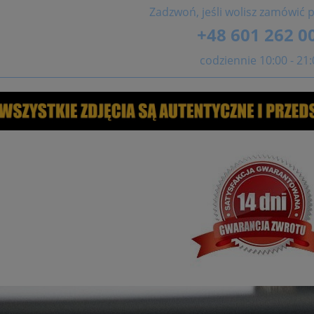
Zadzwoń, jeśli wolisz zamówić p
+48 601 262 0
codziennie 10:00 - 21