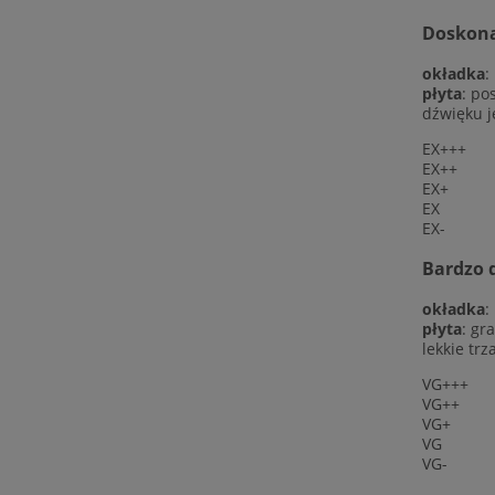
Doskonał
okładka
:
płyta
: po
dźwięku j
EX+++
EX++
EX+
EX
EX-
Bardzo d
okładka
:
płyta
: gr
lekkie trz
VG+++
VG++
VG+
VG
VG-