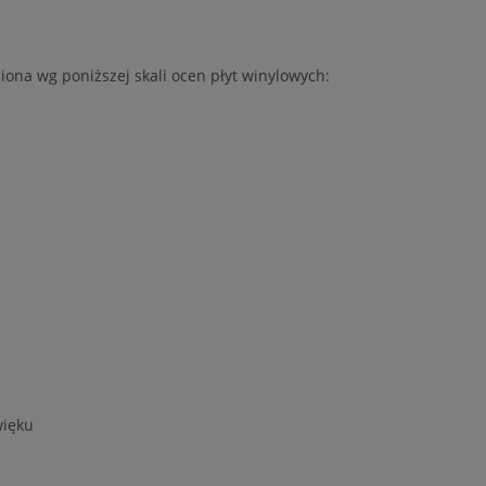
iona wg poniższej skali ocen płyt winylowych:
więku