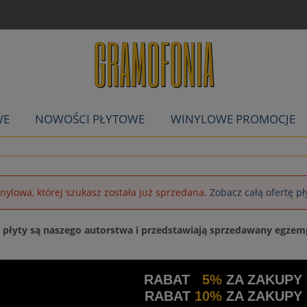
WE
NOWOŚCI PŁYTOWE
WINYLOWE PROMOCJE
inylowa, której szukasz została już sprzedana.
Zobacz całą ofertę p
a płyty są naszego autorstwa i przedstawiają sprzedawany egzem
RABAT
5%
ZA ZAKUPY
RABAT
10%
ZA ZAKUPY