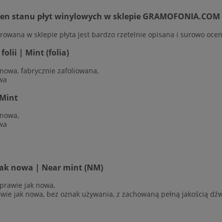
cen stanu płyt winylowych w sklepie GRAMOFONIA.COM
rowana w sklepie płyta jest bardzo rzetelnie opisana i surowo ocen
olii | Mint (folia)
 nowa, fabrycznie zafoliowana,
wa
Mint
 nowa,
wa
jak nowa | Near mint (NM)
 prawie jak nowa,
awie jak nowa, bez oznak używania, z zachowaną pełną jakością dź