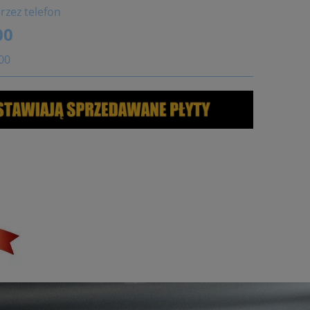
rzez telefon
00
:00