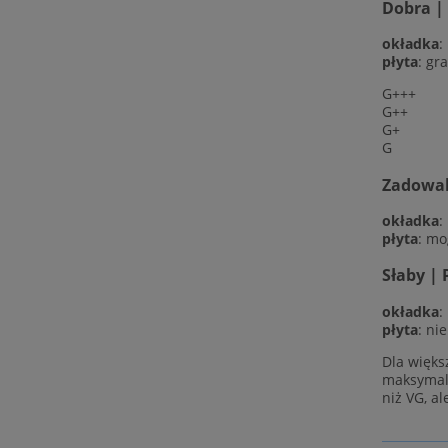
Dobra |
okładka
:
płyta
: gr
G+++
G++
G+
G
Zadowala
okładka
:
płyta
: mo
Słaby | 
okładka
:
płyta
: ni
Dla więks
maksymaln
niż VG, al