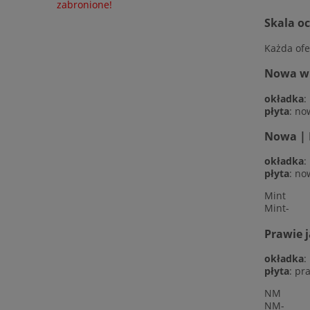
zabronione!
Skala o
Każda ofe
Nowa w f
okładka
:
płyta
: no
Nowa | 
okładka
:
płyta
: no
Mint
Mint-
Prawie 
okładka
:
płyta
: pr
NM
NM-