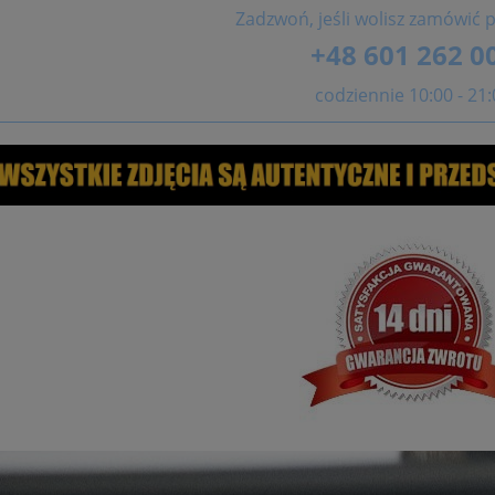
Zadzwoń, jeśli wolisz zamówić p
+48 601 262 0
codziennie 10:00 - 21