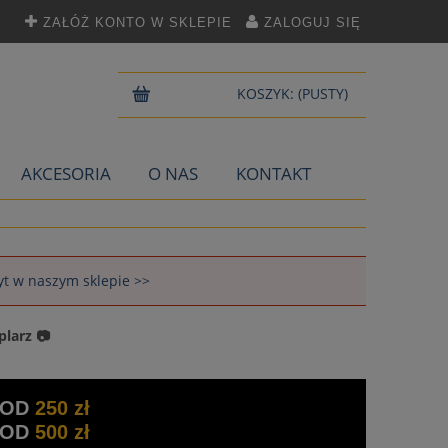
ZAŁÓŻ KONTO W SKLEPIE
ZALOGUJ SIĘ
KOSZYK:
(PUSTY)
AKCESORIA
O NAS
KONTAKT
łyt w naszym sklepie >>
plarz 📷
 OD
250 zł
 OD
500 zł