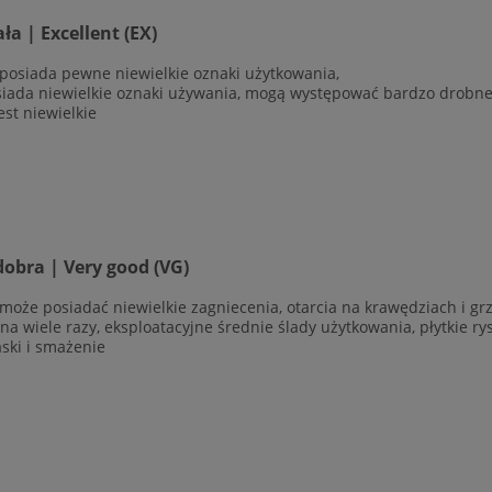
a | Excellent (EX)
 posiada pewne niewielkie oznaki użytkowania,
siada niewielkie oznaki używania, mogą występować bardzo drobne r
est niewielkie
obra | Very good (VG)
 może posiadać niewielkie zagniecenia, otarcia na krawędziach i g
ana wiele razy, eksploatacyjne średnie ślady użytkowania, płytkie r
aski i smażenie