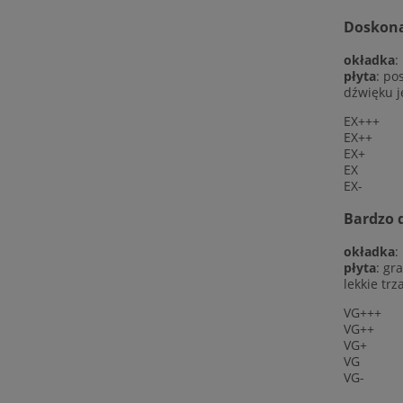
Doskonał
okładka
:
płyta
: po
dźwięku j
EX+++
EX++
EX+
EX
EX-
Bardzo d
okładka
:
płyta
: gr
lekkie trz
VG+++
VG++
VG+
VG
VG-