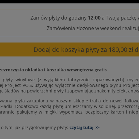
Zamów płyty do godziny
12:00
a Twoją paczkę 
Zamówienia złożone w weekend realizuj
Dodaj do koszyka płyty za 180,00 zł
zezroczysta okładka i koszulka wewnętrzna gratis
e płyty winylowe (z wyjątkiem fabrycznie zapakowanych) myje
ej Pro-Ject VC-S, używając wyłącznie dedykowanego płynu Pro-Ject
ąc śladów na powierzchni płyty i zapewniając znakomity efekt antys
wana płyta zakupiona w naszym sklepie trafia do nowej foliowej
okładki. Dodatkowo każdą płytę umieszczamy w solidnej, przezroczys
arannie pakujemy w miękki wypełniacz, bezpieczny karton i niep
 o tym, jak przygotowujemy płyty:
czytaj tutaj >>