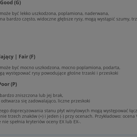
 Good (G)
 może być lekko uszkodzona, poplamiona, naderwana,
ana bardzo często, widoczne głębsze rysy, mogą wystąpić szumy, trz
jący | Fair (F)
 może być mocno uszkodzona, mocno poplamiona, podarta,
gą występować rysy powodujące głośne trzaski i przeskoki
Poor (P)
 bardzo zniszczona lub jej brak,
e odtwarza się zadowalająco, liczne przeskoki
zego doprecyzowania stanu płyt winylowych mogą występować łącz
ie trzech znaków (+) i jeden (-) przy ocenach. Przykładowo: ocena 
e nie spełnia kryteriów oceny EX lub EX-.