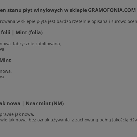
cen stanu płyt winylowych w sklepie GRAMOFONIA.COM
rowana w sklepie płyta jest bardzo rzetelnie opisana i surowo ocen
olii | Mint (folia)
 nowa, fabrycznie zafoliowana,
wa
Mint
 nowa,
wa
jak nowa | Near mint (NM)
 prawie jak nowa,
awie jak nowa, bez oznak używania, z zachowaną pełną jakością dź