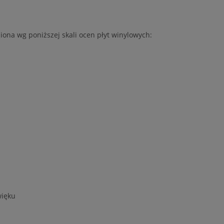
iona wg poniższej skali ocen płyt winylowych:
więku