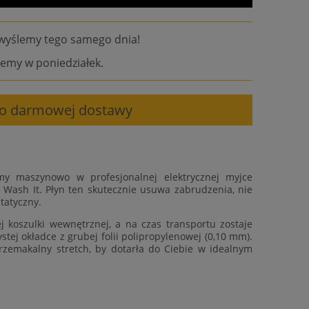
wyślemy tego samego dnia!
emy w poniedziałek.
 do darmowej dostawy
my maszynowo w profesjonalnej elektrycznej myjce
 Wash It. Płyn ten skutecznie usuwa zabrudzenia, nie
tatyczny.
 koszulki wewnętrznej, a na czas transportu zostaje
tej okładce z grubej folii polipropylenowej (0,10 mm).
rzemakalny stretch, by dotarła do Ciebie w idealnym