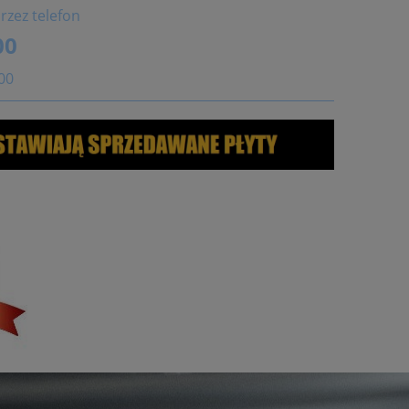
rzez telefon
00
:00