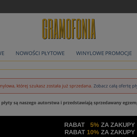
WE
NOWOŚCI PŁYTOWE
WINYLOWE PROMOCJE
inylowa, której szukasz została już sprzedana.
Zobacz całą ofertę p
a płyty są naszego autorstwa i przedstawiają sprzedawany egzem
RABAT
5%
ZA ZAKUPY
RABAT
10%
ZA ZAKUPY