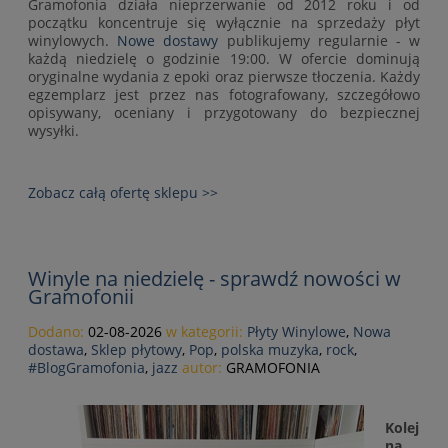
Gramofonia działa nieprzerwanie od 2012 roku i od
początku koncentruje się wyłącznie na sprzedaży płyt
winylowych.
Nowe dostawy
publikujemy regularnie - w
każdą niedzielę o godzinie 19:00. W ofercie dominują
oryginalne wydania z epoki oraz pierwsze tłoczenia. Każdy
egzemplarz jest przez nas fotografowany, szczegółowo
opisywany, oceniany i przygotowany do bezpiecznej
wysyłki.
Zobacz całą ofertę sklepu >>
Winyle na niedzielę - sprawdź nowości w
Gramofonii
Dodano:
02-08-2026
w kategorii:
Płyty Winylowe
,
Nowa
dostawa
,
Sklep płytowy
,
Pop
,
polska muzyka
,
rock
,
#BlogGramofonia
,
jazz
autor:
GRAMOFONIA
Kolej
na