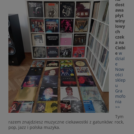
dost
awa
płyt
winy
lowy
ch
czek
a na
Ciebi
e
w
dzial
e
Now
ości
sklep
u
Gra
mofo
nia
>>
Tym
razem znajdziesz muzyczne ciekawostki z gatunków: rock,
pop, jazz i polska muzyka.