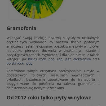
Gramofonia
Wzbogać swoją kolekcję płytową o tytuły w unikalnych
oryginalnych wydaniach! W naszym sklepie płytowym
znajdziesz rzetelnie opisane, poszukiwane płyty winylowe,
nierzadko pierwsze tłoczenia w znakomitym stanie i
przystępnych cenach. Wybierz coś dla siebie m.in. z takich
kategorii jak
blues
,
rock
,
pop
,
rap
,
jazz
,
elektronika
oraz
polski rock i pop
.
Zamówione winyle otrzymasz profesjonalnie umyte w
dodatkowych foliowych koszulkach wewnętrznych i
okładkach, bezpiecznie zapakowane do transportu -
przygotowane do położenia na talerzu gramofonu i
delektowania się nowymi dźwiękami.
Od 2012 roku tylko płyty winylowe