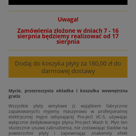
Uwaga!
Zamówienia złożone w dniach 7 - 16
sierpnia będziemy realizować od 17
sierpnia
Dodaj do koszyka płyty za 180,00 zł do
darmowej dostawy
Mycie, przezroczysta okładka i koszulka wewnętrzna
gratis
Wszystkie płyty winylowe (z wyjątkiem fabrycznie
zapakowanych) myjemy maszynowo w profesjonalnej
elektrycznej myjce odsysającej Pro-Ject VC-S, używając
wyłącznie dedykowanego płynu Pro-Ject Wash It. Płyn ten
skutecznie usuwa zabrudzenia, nie zostawiając śladów na
powierzchni płyty i zapewniając znakomity efekt