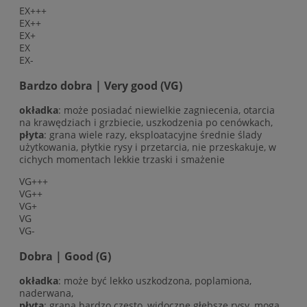
EX+++
EX++
EX+
EX
EX-
Bardzo dobra | Very good (VG)
okładka
: może posiadać niewielkie zagniecenia, otarcia
na krawędziach i grzbiecie, uszkodzenia po cenówkach,
płyta
: grana wiele razy, eksploatacyjne średnie ślady
użytkowania, płytkie rysy i przetarcia, nie przeskakuje, w
cichych momentach lekkie trzaski i smażenie
VG+++
VG++
VG+
VG
VG-
Dobra | Good (G)
okładka
: może być lekko uszkodzona, poplamiona,
naderwana,
płyta
: grana bardzo często, widoczne głębsze rysy, mogą