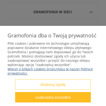
GRAMOFONIA W SIECI
Gramofonia dba o Twoją prywatność
Płyty winylowe – internetowy sklep płytowy
Pliki cookies i pokrewne im technologie umożliwiają
gramofonia.com
poprawne działanie internetowego sklepu płytowego
kontakt@gramofonia.info
Gramofonia i pomagają nam dopasować go do Twoich
+48 601 262 000
potrzeb. Możesz dostosować zgody ich użycia lub
Copyright © 2012–2026 GRAMOFONIA
zaakceptować wszystkie i przejść do naszego sklepu
wybierając opcję "zaakceptuj wszystkie".
Więcej o plikach cookies przeczytasz w naszej Polityce
prywatności.
dostosuj zgody
pokaż pełną wersję strony
zaakceptuj wszystkie
Sklep internetowy Shoper.pl