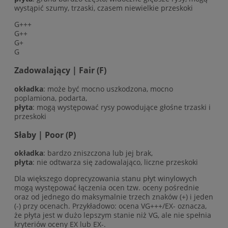
wystąpić szumy, trzaski, czasem niewielkie przeskoki
G+++
G++
G+
G
Zadowalający | Fair (F)
okładka
: może być mocno uszkodzona, mocno
poplamiona, podarta,
płyta
: mogą występować rysy powodujące głośne trzaski i
przeskoki
Słaby | Poor (P)
okładka
: bardzo zniszczona lub jej brak,
płyta
: nie odtwarza się zadowalająco, liczne przeskoki
Dla większego doprecyzowania stanu płyt winylowych
mogą występować łączenia ocen tzw. oceny pośrednie
oraz od jednego do maksymalnie trzech znaków (+) i jeden
(-) przy ocenach. Przykładowo: ocena VG+++/EX- oznacza,
że płyta jest w dużo lepszym stanie niż VG, ale nie spełnia
kryteriów oceny EX lub EX-.