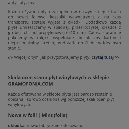
antystatyczny.
Każda używana płyta zakupiona w naszym sklepie trafia
do nowej foliowej koszulki wewnętrznej, a na czas
transportu zostaje wyjęta z okładki. Dodatkowo każdą
płytę umieszczamy w solidnej, przezroczystej okładce z
grubej folii polipropylenowej (0,10 mm). Całość starannie
pakujemy w miękki wypełniacz, bezpieczny karton i
nieprzemakalny stretch, by dotarła do Ciebie w idealnym
stanie.
👉 Więcej o tym, jak przygotowujemy płyty:
czytaj tutaj >>
Skala ocen stanu płyt winylowych w sklepie
GRAMOFONIA.COM
Każda oferowana w sklepie płyta jest bardzo rzetelnie
opisana i surowo oceniona wg poniższej skali ocen płyt
winylowych:
Nowa w folii | Mint (folia)
okładka
: nowa, fabrycznie zafoliowana,