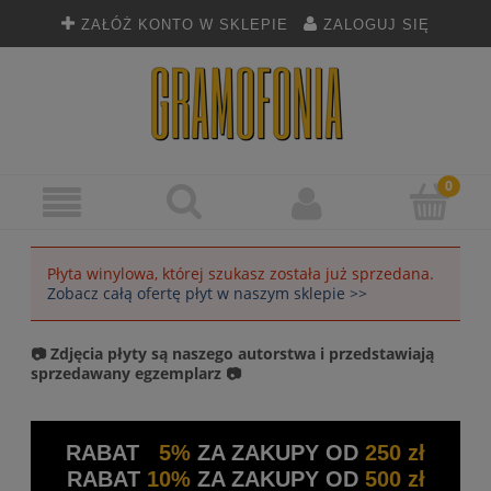
ZAŁÓŻ KONTO W SKLEPIE
ZALOGUJ SIĘ
Płyta winylowa, której szukasz została już sprzedana.
Zobacz całą ofertę płyt w naszym sklepie >>
📷 Zdjęcia płyty są naszego autorstwa i przedstawiają
sprzedawany egzemplarz 📷
RABAT
5%
ZA ZAKUPY OD
250 zł
RABAT
10%
ZA ZAKUPY OD
500 zł