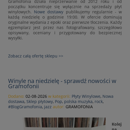
Gramofonia działa nieprzerwanie od 2012 roku i od
początku koncentruje się wyłącznie na sprzedaży płyt
winylowych.
Nowe dostawy
publikujemy regularnie - w
każdą niedzielę o godzinie 19:00. W ofercie dominują
oryginalne wydania z epoki oraz pierwsze tłoczenia. Każdy
egzemplarz jest przez nas fotografowany, szczegółowo
opisywany, oceniany i przygotowany do bezpiecznej
wysyłki.
Zobacz całą ofertę sklepu >>
Winyle na niedzielę - sprawdź nowości w
Gramofonii
Dodano:
02-08-2026
w kategorii:
Płyty Winylowe
,
Nowa
dostawa
,
Sklep płytowy
,
Pop
,
polska muzyka
,
rock
,
#BlogGramofonia
,
jazz
autor:
GRAMOFONIA
Kolej
na