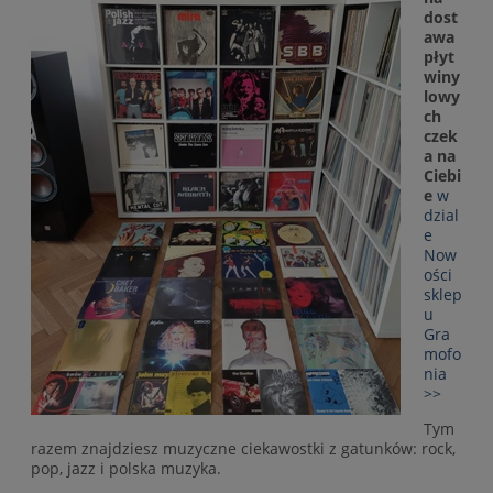
dost
awa
płyt
winy
lowy
ch
czek
a na
Ciebi
e
w
dzial
e
Now
ości
sklep
u
Gra
mofo
nia
>>
Tym
razem znajdziesz muzyczne ciekawostki z gatunków: rock,
pop, jazz i polska muzyka.