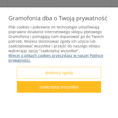
Gramofonia dba o Twoją prywatność
Pliki cookies i pokrewne im technologie umożliwiają
poprawne działanie internetowego sklepu płytowego
Gramofonia i pomagają nam dopasować go do Twoich
potrzeb. Możesz dostosować zgody ich użycia lub
zaakceptować wszystkie i przejść do naszego sklepu
wybierając opcję "zaakceptuj wszystkie".
Więcej o plikach cookies przeczytasz w naszej Polityce
prywatności.
dostosuj zgody
zaakceptuj wszystkie
Prince - Sign "O" The Times (4LP, Box Set,
Deluxe Edition)
216,75 zł
Cena regularna:
289,00 zł