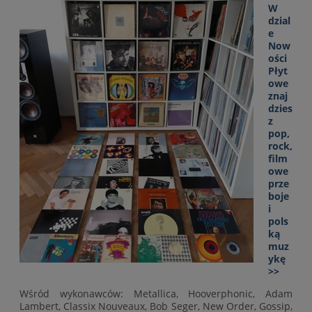
W
dzial
e
Now
ości
Płyt
owe
znaj
dzies
z
pop,
rock,
film
owe
prze
boje
i
pols
ką
muz
ykę
>>
Wśród wykonawców: Metallica, Hooverphonic, Adam
Lambert, Classix Nouveaux, Bob Seger, New Order, Gossip,