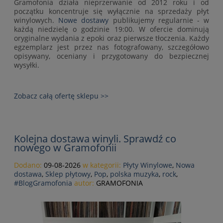
Gramofonia działa nieprzerwanie od 2012 roku i od
początku koncentruje się wyłącznie na sprzedaży płyt
winylowych.
Nowe dostawy
publikujemy regularnie - w
każdą niedzielę o godzinie 19:00. W ofercie dominują
oryginalne wydania z epoki oraz pierwsze tłoczenia. Każdy
egzemplarz jest przez nas fotografowany, szczegółowo
opisywany, oceniany i przygotowany do bezpiecznej
wysyłki.
Zobacz całą ofertę sklepu >>
Kolejna dostawa winyli. Sprawdź co
nowego w Gramofonii
Dodano:
09-08-2026
w kategorii:
Płyty Winylowe
,
Nowa
dostawa
,
Sklep płytowy
,
Pop
,
polska muzyka
,
rock
,
#BlogGramofonia
autor:
GRAMOFONIA