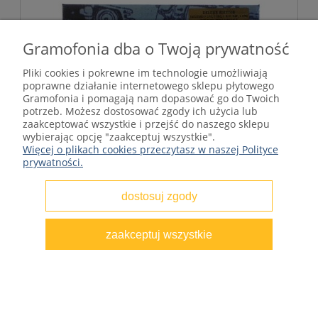
Gramofonia dba o Twoją prywatność
Pliki cookies i pokrewne im technologie umożliwiają
poprawne działanie internetowego sklepu płytowego
Gramofonia i pomagają nam dopasować go do Twoich
potrzeb. Możesz dostosować zgody ich użycia lub
zaakceptować wszystkie i przejść do naszego sklepu
wybierając opcję "zaakceptuj wszystkie".
Więcej o plikach cookies przeczytasz w naszej Polityce
prywatności.
dostosuj zgody
Neil Young, Crazy Horse - Return To
zaakceptuj wszystkie
Greendale 2LP+2CD+1DVD+1BR Box Numb
Limit.
270,00 zł
Cena regularna:
360,00 zł