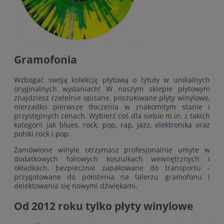
Gramofonia
Wzbogać swoją kolekcję płytową o tytuły w unikalnych
oryginalnych wydaniach! W naszym sklepie płytowym
znajdziesz rzetelnie opisane, poszukiwane płyty winylowe,
nierzadko pierwsze tłoczenia w znakomitym stanie i
przystępnych cenach. Wybierz coś dla siebie m.in. z takich
kategorii jak
blues
,
rock
,
pop
,
rap
,
jazz
,
elektronika
oraz
polski rock i pop
.
Zamówione winyle otrzymasz profesjonalnie umyte w
dodatkowych foliowych koszulkach wewnętrznych i
okładkach, bezpiecznie zapakowane do transportu -
przygotowane do położenia na talerzu gramofonu i
delektowania się nowymi dźwiękami.
Od 2012 roku tylko płyty winylowe