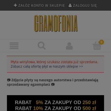
ZAŁÓŻ KONTO W SKLEPIE
ZALOGUJ SIĘ
Płyta winylowa, której szukasz została już sprzedana.
Zobacz całą ofertę płyt w naszym sklepie >>
📷 Zdjęcia płyty są naszego autorstwa i przedstawiają
sprzedawany egzemplarz 📷
RABAT
5%
ZA ZAKUPY OD
250 zł
RABAT
10%
ZA ZAKUPY OD
500 zł