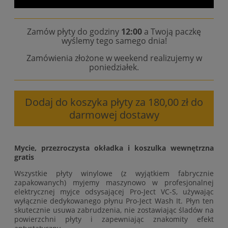
Zamów płyty do godziny
12:00
a Twoją paczkę
wyślemy tego samego dnia!
Zamówienia złożone w weekend realizujemy w
poniedziałek.
Dodaj do koszyka płyty za 180,00 zł do
darmowej dostawy
Mycie, przezroczysta okładka i koszulka wewnętrzna
gratis
Wszystkie płyty winylowe (z wyjątkiem fabrycznie
zapakowanych) myjemy maszynowo w profesjonalnej
elektrycznej myjce odsysającej Pro-Ject VC-S, używając
wyłącznie dedykowanego płynu Pro-Ject Wash It. Płyn ten
skutecznie usuwa zabrudzenia, nie zostawiając śladów na
powierzchni płyty i zapewniając znakomity efekt