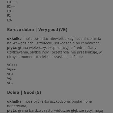
EX+++
EX++
EX+
EX
EX-
Bardzo dobra | Very good (VG)
okładka
: może posiadać niewielkie zagniecenia, otarcia
na krawędziach i grzbiecie, uszkodzenia po cenówkach,
płyta
: grana wiele razy, eksploatacyjne średnie ślady
użytkowania, płytkie rysy i przetarcia, nie przeskakuje, w
cichych momentach lekkie trzaski i smażenie
VG+++
VG++
VG+
VG
VG-
Dobra | Good (G)
okładka
: może być lekko uszkodzona, poplamiona,
naderwana,
płyta
: grana bardzo często, widoczne głębsze rysy, mogą