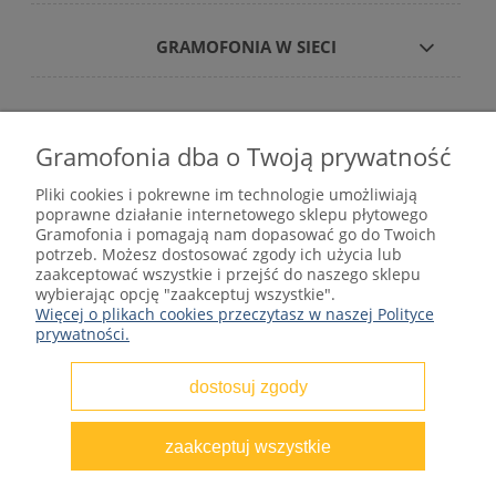
GRAMOFONIA W SIECI
Gramofonia dba o Twoją prywatność
Płyty winylowe – internetowy sklep płytowy
Pliki cookies i pokrewne im technologie umożliwiają
gramofonia.com
poprawne działanie internetowego sklepu płytowego
kontakt@gramofonia.info
Gramofonia i pomagają nam dopasować go do Twoich
+48 601 262 000
potrzeb. Możesz dostosować zgody ich użycia lub
Copyright © 2012–2026 GRAMOFONIA
zaakceptować wszystkie i przejść do naszego sklepu
wybierając opcję "zaakceptuj wszystkie".
Więcej o plikach cookies przeczytasz w naszej Polityce
prywatności.
dostosuj zgody
pokaż pełną wersję strony
zaakceptuj wszystkie
Sklep internetowy Shoper.pl