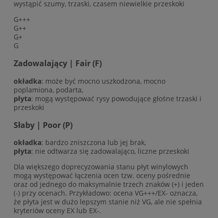
wystąpić szumy, trzaski, czasem niewielkie przeskoki
G+++
G++
G+
G
Zadowalający | Fair (F)
okładka
: może być mocno uszkodzona, mocno
poplamiona, podarta,
płyta
: mogą występować rysy powodujące głośne trzaski i
przeskoki
Słaby | Poor (P)
okładka
: bardzo zniszczona lub jej brak,
płyta
: nie odtwarza się zadowalająco, liczne przeskoki
Dla większego doprecyzowania stanu płyt winylowych
mogą występować łączenia ocen tzw. oceny pośrednie
oraz od jednego do maksymalnie trzech znaków (+) i jeden
(-) przy ocenach. Przykładowo: ocena VG+++/EX- oznacza,
że płyta jest w dużo lepszym stanie niż VG, ale nie spełnia
kryteriów oceny EX lub EX-.