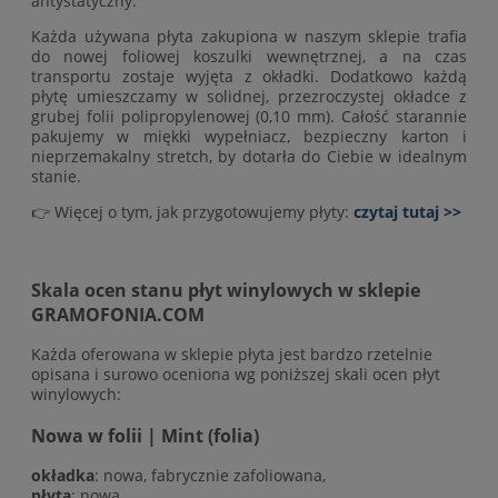
antystatyczny.
Każda używana płyta zakupiona w naszym sklepie trafia
do nowej foliowej koszulki wewnętrznej, a na czas
transportu zostaje wyjęta z okładki. Dodatkowo każdą
płytę umieszczamy w solidnej, przezroczystej okładce z
grubej folii polipropylenowej (0,10 mm). Całość starannie
pakujemy w miękki wypełniacz, bezpieczny karton i
nieprzemakalny stretch, by dotarła do Ciebie w idealnym
stanie.
👉 Więcej o tym, jak przygotowujemy płyty:
czytaj tutaj >>
Skala ocen stanu płyt winylowych w sklepie
GRAMOFONIA.COM
Każda oferowana w sklepie płyta jest bardzo rzetelnie
opisana i surowo oceniona wg poniższej skali ocen płyt
winylowych:
Nowa w folii | Mint (folia)
okładka
: nowa, fabrycznie zafoliowana,
płyta
: nowa