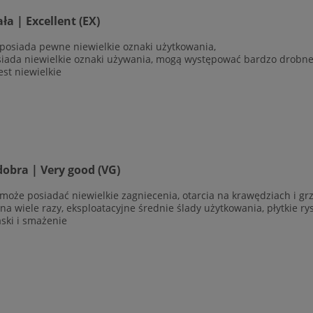
a | Excellent (EX)
 posiada pewne niewielkie oznaki użytkowania,
siada niewielkie oznaki używania, mogą występować bardzo drobne r
est niewielkie
obra | Very good (VG)
 może posiadać niewielkie zagniecenia, otarcia na krawędziach i g
ana wiele razy, eksploatacyjne średnie ślady użytkowania, płytkie r
aski i smażenie