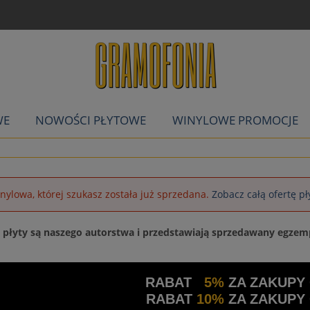
WE
NOWOŚCI PŁYTOWE
WINYLOWE PROMOCJE
inylowa, której szukasz została już sprzedana.
Zobacz całą ofertę p
a płyty są naszego autorstwa i przedstawiają sprzedawany egzem
RABAT
5%
ZA ZAKUPY
RABAT
10%
ZA ZAKUPY