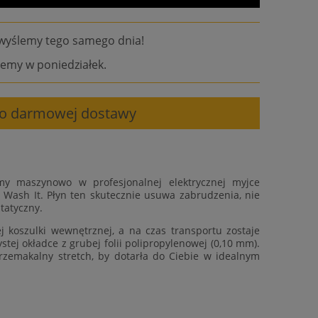
wyślemy tego samego dnia!
emy w poniedziałek.
 do darmowej dostawy
my maszynowo w profesjonalnej elektrycznej myjce
 Wash It. Płyn ten skutecznie usuwa zabrudzenia, nie
tatyczny.
 koszulki wewnętrznej, a na czas transportu zostaje
tej okładce z grubej folii polipropylenowej (0,10 mm).
rzemakalny stretch, by dotarła do Ciebie w idealnym