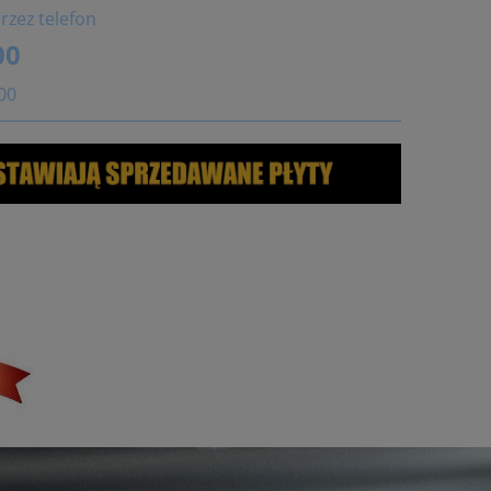
rzez telefon
00
:00