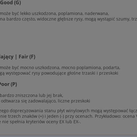
 Good (G)
 może być lekko uszkodzona, poplamiona, naderwana,
ana bardzo często, widoczne głębsze rysy, mogą wystąpić szumy, trz
jący | Fair (F)
 może być mocno uszkodzona, mocno poplamiona, podarta,
gą występować rysy powodujące głośne trzaski i przeskoki
Poor (P)
 bardzo zniszczona lub jej brak,
e odtwarza się zadowalająco, liczne przeskoki
zego doprecyzowania stanu płyt winylowych mogą występować łącz
ie trzech znaków (+) i jeden (-) przy ocenach. Przykładowo: ocena 
e nie spełnia kryteriów oceny EX lub EX-.