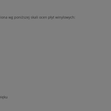
iona wg poniższej skali ocen płyt winylowych:
więku