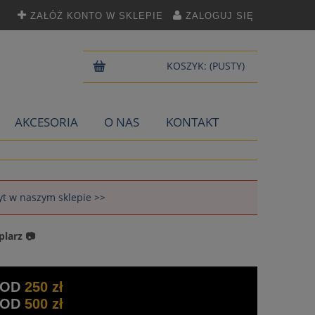
ZAŁÓŻ KONTO W SKLEPIE
ZALOGUJ SIĘ
KOSZYK:
(PUSTY)
AKCESORIA
O NAS
KONTAKT
łyt w naszym sklepie >>
plarz 📷
 OD
250 zł
 OD
500 zł