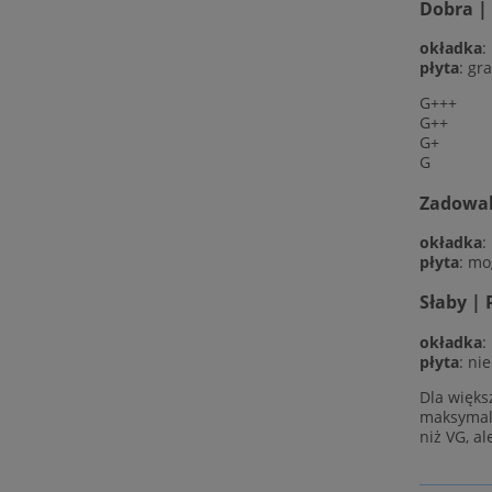
Dobra |
okładka
:
płyta
: gr
G+++
G++
G+
G
Zadowala
okładka
:
płyta
: mo
Słaby | 
okładka
:
płyta
: ni
Dla więks
maksymaln
niż VG, al