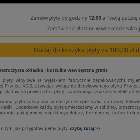
Zamów płyty do godziny
12:00
a Twoją paczkę 
Zamówienia złożone w weekend realizuj
Dodaj do koszyka płyty za 180,00 zł
zezroczysta okładka i koszulka wewnętrzna gratis
e płyty winylowe (z wyjątkiem fabrycznie zapakowanych) myje
ej Pro-Ject VC-S, używając wyłącznie dedykowanego płynu Pro-Ject
ąc śladów na powierzchni płyty i zapewniając znakomity efekt antys
wana płyta zakupiona w naszym sklepie trafia do nowej foliowej
okładki. Dodatkowo każdą płytę umieszczamy w solidnej, przezroczys
arannie pakujemy w miękki wypełniacz, bezpieczny karton i niep
 o tym, jak przygotowujemy płyty:
czytaj tutaj >>