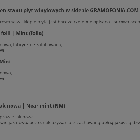
cen stanu płyt winylowych w sklepie GRAMOFONIA.COM
rowana w sklepie płyta jest bardzo rzetelnie opisana i surowo ocen
olii | Mint (folia)
 nowa, fabrycznie zafoliowana,
wa
Mint
 nowa,
wa
jak nowa | Near mint (NM)
 prawie jak nowa,
awie jak nowa, bez oznak używania, z zachowaną pełną jakością dź