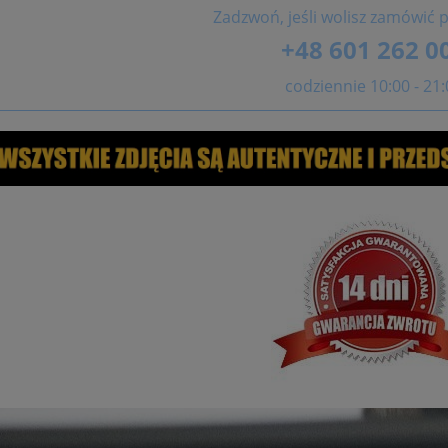
Zadzwoń, jeśli wolisz zamówić p
+48 601 262 0
codziennie 10:00 - 21