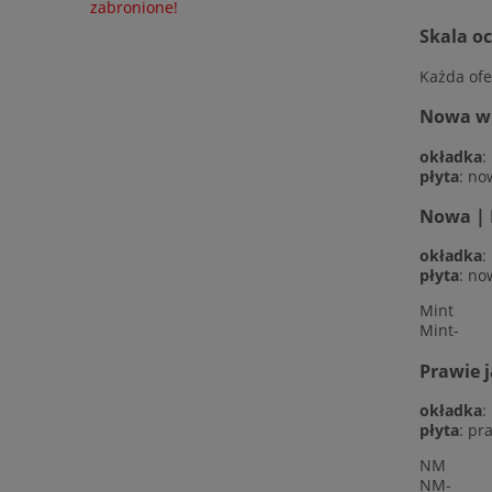
zabronione!
Skala o
Każda ofe
Nowa w f
okładka
:
płyta
: no
Nowa | 
okładka
:
płyta
: no
Mint
Mint-
Prawie 
okładka
:
płyta
: pr
NM
NM-