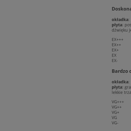
Doskonał
okładka
:
płyta
: po
dźwięku j
EX+++
EX++
EX+
EX
EX-
Bardzo d
okładka
:
płyta
: gr
lekkie trz
VG+++
VG++
VG+
VG
VG-