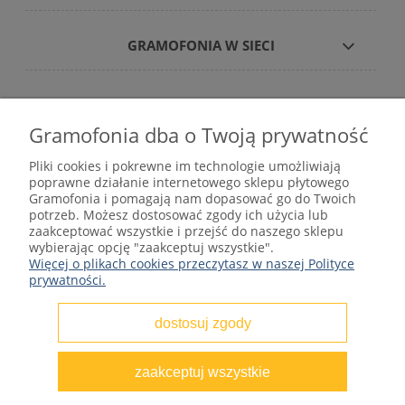
GRAMOFONIA W SIECI
Gramofonia dba o Twoją prywatność
Płyty winylowe – internetowy sklep płytowy
Pliki cookies i pokrewne im technologie umożliwiają
gramofonia.com
poprawne działanie internetowego sklepu płytowego
kontakt@gramofonia.info
Gramofonia i pomagają nam dopasować go do Twoich
+48 601 262 000
potrzeb. Możesz dostosować zgody ich użycia lub
Copyright © 2012–2026 GRAMOFONIA
zaakceptować wszystkie i przejść do naszego sklepu
wybierając opcję "zaakceptuj wszystkie".
Więcej o plikach cookies przeczytasz w naszej Polityce
prywatności.
dostosuj zgody
pokaż pełną wersję strony
zaakceptuj wszystkie
Sklep internetowy Shoper.pl