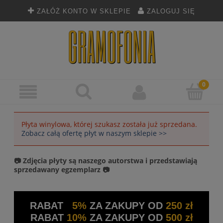
ZAŁÓŻ KONTO W SKLEPIE
ZALOGUJ SIĘ
Płyta winylowa, której szukasz została już sprzedana.
Zobacz całą ofertę płyt w naszym sklepie >>
📷 Zdjęcia płyty są naszego autorstwa i przedstawiają
sprzedawany egzemplarz 📷
RABAT
5%
ZA ZAKUPY OD
250 zł
RABAT
10%
ZA ZAKUPY OD
500 zł