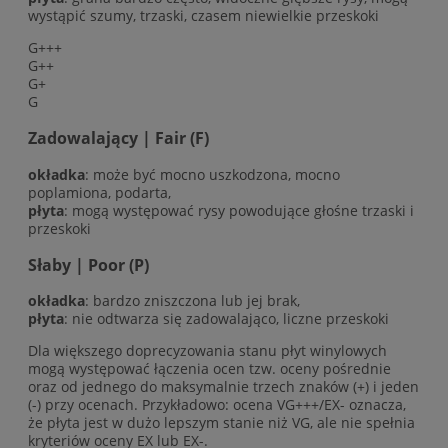
wystąpić szumy, trzaski, czasem niewielkie przeskoki
G+++
G++
G+
G
Zadowalający | Fair (F)
okładka
: może być mocno uszkodzona, mocno
poplamiona, podarta,
płyta
: mogą występować rysy powodujące głośne trzaski i
przeskoki
Słaby | Poor (P)
okładka
: bardzo zniszczona lub jej brak,
płyta
: nie odtwarza się zadowalająco, liczne przeskoki
Dla większego doprecyzowania stanu płyt winylowych
mogą występować łączenia ocen tzw. oceny pośrednie
oraz od jednego do maksymalnie trzech znaków (+) i jeden
(-) przy ocenach. Przykładowo: ocena VG+++/EX- oznacza,
że płyta jest w dużo lepszym stanie niż VG, ale nie spełnia
kryteriów oceny EX lub EX-.