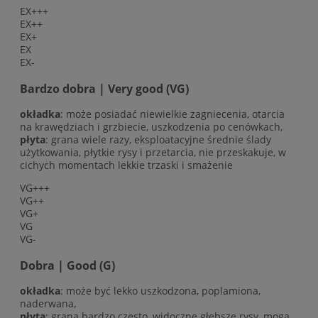
EX+++
EX++
EX+
EX
EX-
Bardzo dobra | Very good (VG)
okładka
: może posiadać niewielkie zagniecenia, otarcia
na krawędziach i grzbiecie, uszkodzenia po cenówkach,
płyta
: grana wiele razy, eksploatacyjne średnie ślady
użytkowania, płytkie rysy i przetarcia, nie przeskakuje, w
cichych momentach lekkie trzaski i smażenie
VG+++
VG++
VG+
VG
VG-
Dobra | Good (G)
okładka
: może być lekko uszkodzona, poplamiona,
naderwana,
płyta
: grana bardzo często, widoczne głębsze rysy, mogą