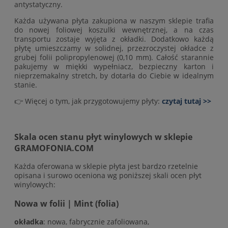
antystatyczny.
Każda używana płyta zakupiona w naszym sklepie trafia
do nowej foliowej koszulki wewnętrznej, a na czas
transportu zostaje wyjęta z okładki. Dodatkowo każdą
płytę umieszczamy w solidnej, przezroczystej okładce z
grubej folii polipropylenowej (0,10 mm). Całość starannie
pakujemy w miękki wypełniacz, bezpieczny karton i
nieprzemakalny stretch, by dotarła do Ciebie w idealnym
stanie.
👉 Więcej o tym, jak przygotowujemy płyty:
czytaj tutaj >>
Skala ocen stanu płyt winylowych w sklepie
GRAMOFONIA.COM
Każda oferowana w sklepie płyta jest bardzo rzetelnie
opisana i surowo oceniona wg poniższej skali ocen płyt
winylowych:
Nowa w folii | Mint (folia)
okładka
: nowa, fabrycznie zafoliowana,