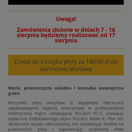
Uwaga!
Zamówienia złożone w dniach 7 - 16
sierpnia będziemy realizować od 17
sierpnia
Dodaj do koszyka płyty za 180,00 zł do
darmowej dostawy
Mycie, przezroczysta okładka i koszulka wewnętrzna
gratis
Wszystkie płyty winylowe (z wyjątkiem fabrycznie
zapakowanych) myjemy maszynowo w profesjonalnej
elektrycznej myjce odsysającej Pro-Ject VC-S, używając
wyłącznie dedykowanego płynu Pro-Ject Wash It. Płyn ten
skutecznie usuwa zabrudzenia, nie zostawiając śladów na
powierzchni płyty i zapewniając znakomity efekt