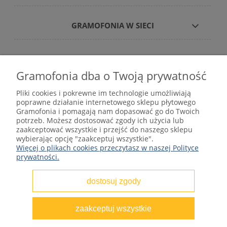
GRAMOFONIA W SIECI
Gramofonia dba o Twoją prywatność
Płyty winylowe – internetowy sklep płytowy
Pliki cookies i pokrewne im technologie umożliwiają
gramofonia.com
poprawne działanie internetowego sklepu płytowego
kontakt@gramofonia.info
Gramofonia i pomagają nam dopasować go do Twoich
+48 601 262 000
potrzeb. Możesz dostosować zgody ich użycia lub
Copyright © 2012–2026 GRAMOFONIA
zaakceptować wszystkie i przejść do naszego sklepu
wybierając opcję "zaakceptuj wszystkie".
Więcej o plikach cookies przeczytasz w naszej Polityce
prywatności.
dostosuj zgody
pokaż pełną wersję strony
zaakceptuj wszystkie
Sklep internetowy Shoper.pl