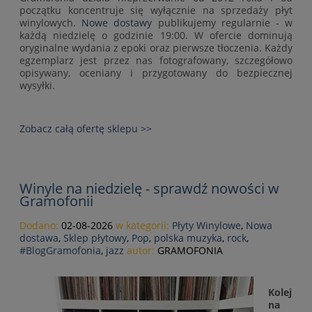
początku koncentruje się wyłącznie na sprzedaży płyt
winylowych.
Nowe dostawy
publikujemy regularnie - w
każdą niedzielę o godzinie 19:00. W ofercie dominują
oryginalne wydania z epoki oraz pierwsze tłoczenia. Każdy
egzemplarz jest przez nas fotografowany, szczegółowo
opisywany, oceniany i przygotowany do bezpiecznej
wysyłki.
Zobacz całą ofertę sklepu >>
Winyle na niedzielę - sprawdź nowości w
Gramofonii
Dodano:
02-08-2026
w kategorii:
Płyty Winylowe
,
Nowa
dostawa
,
Sklep płytowy
,
Pop
,
polska muzyka
,
rock
,
#BlogGramofonia
,
jazz
autor:
GRAMOFONIA
Kolej
na