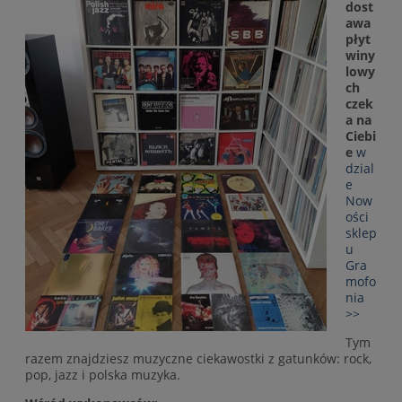
dost
awa
płyt
winy
lowy
ch
czek
a na
Ciebi
e
w
dzial
e
Now
ości
sklep
u
Gra
mofo
nia
>>
Tym
razem znajdziesz muzyczne ciekawostki z gatunków: rock,
pop, jazz i polska muzyka.