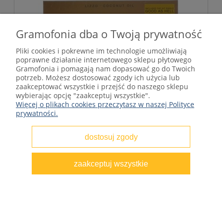
Gramofonia dba o Twoją prywatność
Pliki cookies i pokrewne im technologie umożliwiają
poprawne działanie internetowego sklepu płytowego
Gramofonia i pomagają nam dopasować go do Twoich
potrzeb. Możesz dostosować zgody ich użycia lub
zaakceptować wszystkie i przejść do naszego sklepu
wybierając opcję "zaakceptuj wszystkie".
Więcej o plikach cookies przeczytasz w naszej Polityce
prywatności.
dostosuj zgody
Lizzo - Coconut Oil (Limit. Edition, Color
Vinyl, RSD 2019)
zaakceptuj wszystkie
99,75 zł
Cena regularna:
133,00 zł