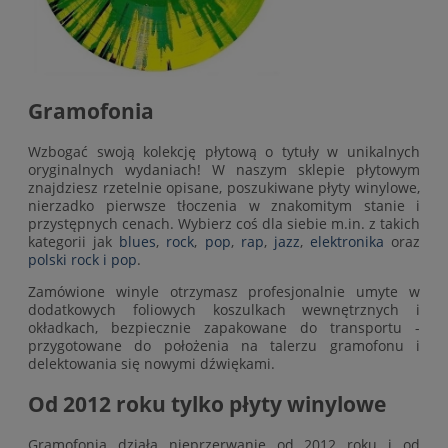
Gramofonia
Wzbogać swoją kolekcję płytową o tytuły w unikalnych
oryginalnych wydaniach! W naszym sklepie płytowym
znajdziesz rzetelnie opisane, poszukiwane płyty winylowe,
nierzadko pierwsze tłoczenia w znakomitym stanie i
przystępnych cenach. Wybierz coś dla siebie m.in. z takich
kategorii jak
blues
,
rock
,
pop
,
rap
,
jazz
,
elektronika
oraz
polski rock i pop
.
Zamówione winyle otrzymasz profesjonalnie umyte w
dodatkowych foliowych koszulkach wewnętrznych i
okładkach, bezpiecznie zapakowane do transportu -
przygotowane do położenia na talerzu gramofonu i
delektowania się nowymi dźwiękami.
Od 2012 roku tylko płyty winylowe
Gramofonia działa nieprzerwanie od 2012 roku i od