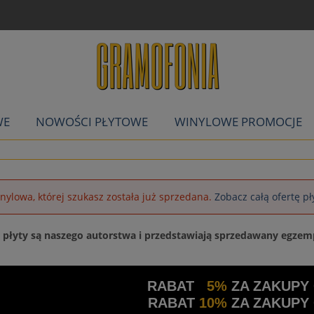
WE
NOWOŚCI PŁYTOWE
WINYLOWE PROMOCJE
inylowa, której szukasz została już sprzedana.
Zobacz całą ofertę p
a płyty są naszego autorstwa i przedstawiają sprzedawany egzem
RABAT
5%
ZA ZAKUPY
RABAT
10%
ZA ZAKUPY