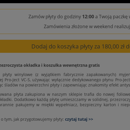
Zamów płyty do godziny
12:00
a Twoją paczkę 
Zamówienia złożone w weekend realizuj
Dodaj do koszyka płyty za 180,00 zł
zezroczysta okładka i koszulka wewnętrzna gratis
e płyty winylowe (z wyjątkiem fabrycznie zapakowanych) myje
ej Pro-Ject VC-S, używając wyłącznie dedykowanego płynu Pro-Ject
ąc śladów na powierzchni płyty i zapewniając znakomity efekt antys
wana płyta zakupiona w naszym sklepie trafia do nowej foliowej
okładki. Dodatkowo każdą płytę umieszczamy w solidnej, przezroczys
arannie pakujemy w miękki wypełniacz, bezpieczny karton i niep
 o tym, jak przygotowujemy płyty:
czytaj tutaj >>