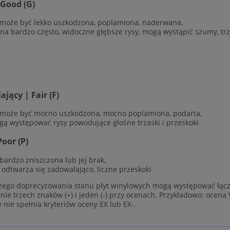
 Good (G)
 może być lekko uszkodzona, poplamiona, naderwana,
ana bardzo często, widoczne głębsze rysy, mogą wystąpić szumy, trz
jący | Fair (F)
 może być mocno uszkodzona, mocno poplamiona, podarta,
gą występować rysy powodujące głośne trzaski i przeskoki
Poor (P)
 bardzo zniszczona lub jej brak,
e odtwarza się zadowalająco, liczne przeskoki
zego doprecyzowania stanu płyt winylowych mogą występować łącz
ie trzech znaków (+) i jeden (-) przy ocenach. Przykładowo: ocena 
e nie spełnia kryteriów oceny EX lub EX-.