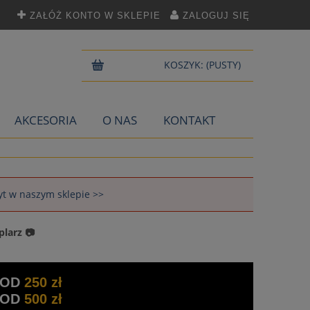
ZAŁÓŻ KONTO W SKLEPIE
ZALOGUJ SIĘ
KOSZYK:
(PUSTY)
AKCESORIA
O NAS
KONTAKT
łyt w naszym sklepie >>
plarz 📷
 OD
250 zł
 OD
500 zł