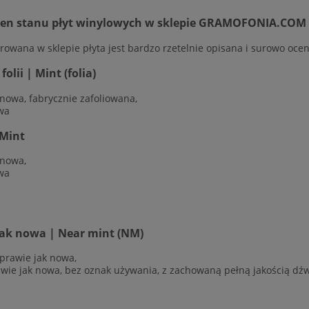
cen stanu płyt winylowych w sklepie GRAMOFONIA.COM
rowana w sklepie płyta jest bardzo rzetelnie opisana i surowo ocen
olii | Mint (folia)
 nowa, fabrycznie zafoliowana,
wa
Mint
 nowa,
wa
jak nowa | Near mint (NM)
 prawie jak nowa,
awie jak nowa, bez oznak używania, z zachowaną pełną jakością dź