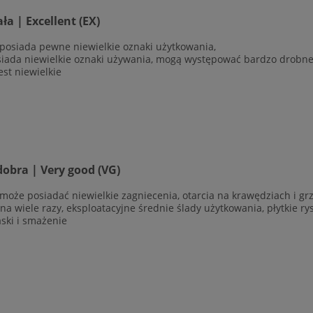
a | Excellent (EX)
 posiada pewne niewielkie oznaki użytkowania,
siada niewielkie oznaki używania, mogą występować bardzo drobne r
est niewielkie
obra | Very good (VG)
 może posiadać niewielkie zagniecenia, otarcia na krawędziach i g
ana wiele razy, eksploatacyjne średnie ślady użytkowania, płytkie r
aski i smażenie