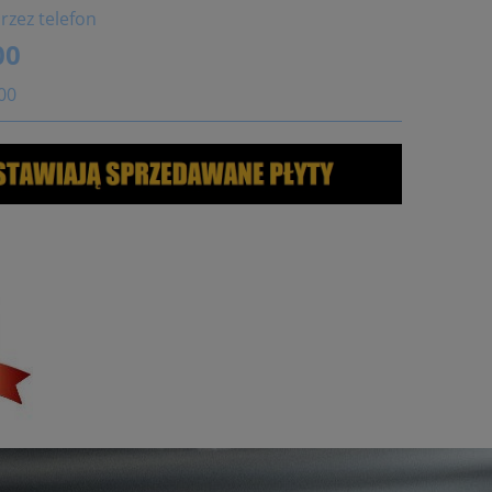
rzez telefon
00
:00