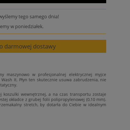
wyślemy tego samego dnia!
emy w poniedziałek.
 do darmowej dostawy
my maszynowo w profesjonalnej elektrycznej myjce
 Wash It. Płyn ten skutecznie usuwa zabrudzenia, nie
tatyczny.
 koszulki wewnętrznej, a na czas transportu zostaje
tej okładce z grubej folii polipropylenowej (0,10 mm).
rzemakalny stretch, by dotarła do Ciebie w idealnym