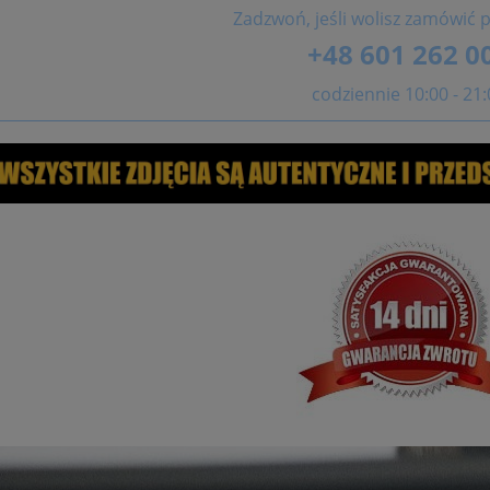
Zadzwoń, jeśli wolisz zamówić p
+48 601 262 0
codziennie 10:00 - 21