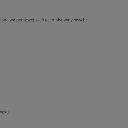
iona wg poniższej skali ocen płyt winylowych:
więku