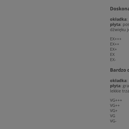
Doskonał
okładka
:
płyta
: po
dźwięku j
EX+++
EX++
EX+
EX
EX-
Bardzo d
okładka
:
płyta
: gr
lekkie trz
VG+++
VG++
VG+
VG
VG-