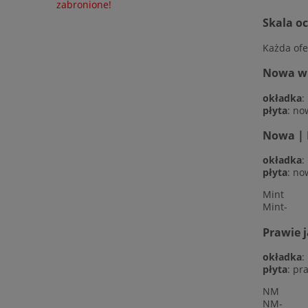
zabronione!
Skala o
Każda ofe
Nowa w f
okładka
:
płyta
: no
Nowa | 
okładka
:
płyta
: no
Mint
Mint-
Prawie 
okładka
:
płyta
: pr
NM
NM-