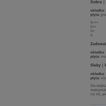
Dobra |
okładka
:
płyta
: gr
G+++
G++
G+
G
Zadowala
okładka
:
płyta
: mo
Słaby | 
okładka
:
płyta
: ni
Dla więks
maksymaln
niż VG, al