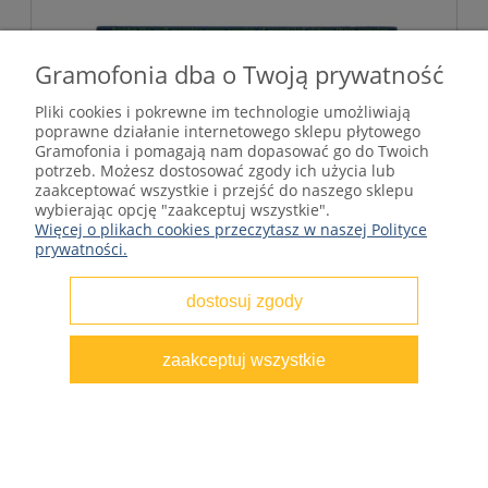
Gramofonia dba o Twoją prywatność
Pliki cookies i pokrewne im technologie umożliwiają
poprawne działanie internetowego sklepu płytowego
Gramofonia i pomagają nam dopasować go do Twoich
potrzeb. Możesz dostosować zgody ich użycia lub
zaakceptować wszystkie i przejść do naszego sklepu
wybierając opcję "zaakceptuj wszystkie".
Więcej o plikach cookies przeczytasz w naszej Polityce
prywatności.
dostosuj zgody
zaakceptuj wszystkie
Carmell Jones Featuring Harold Land - The
Remarkable Carmell Jones 1984 UK
100,00 zł