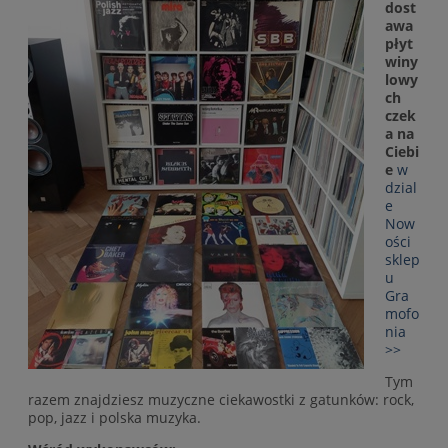
dost
awa
płyt
winy
lowy
ch
czek
a na
Ciebi
e
w
dzial
e
Now
ości
sklep
u
Gra
mofo
nia
>>
Tym
razem znajdziesz muzyczne ciekawostki z gatunków: rock,
pop, jazz i polska muzyka.