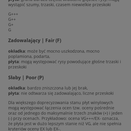
wystąpić szumy, trzaski, czasem niewielkie przeskoki
G+++
G++
G+
G
Zadowalający | Fair (F)
okładka
: może być mocno uszkodzona, mocno
poplamiona, podarta,
płyta
: mogą występować rysy powodujące głośne trzaski i
przeskoki
Słaby | Poor (P)
okładka
: bardzo zniszczona lub jej brak,
płyta
: nie odtwarza się zadowalająco, liczne przeskoki
Dla większego doprecyzowania stanu płyt winylowych
mogą występować łączenia ocen tzw. oceny pośrednie
oraz od jednego do maksymalnie trzech znaków (+) i jeden
(-) przy ocenach. Przykładowo: ocena VG+++/EX- oznacza,
że płyta jest w dużo lepszym stanie niż VG, ale nie spełnia
kryteriów oceny EX lub EX-.