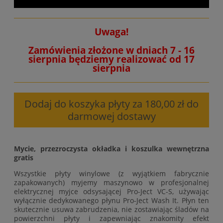
Uwaga!
Zamówienia złożone w dniach 7 - 16
sierpnia będziemy realizować od 17
sierpnia
Dodaj do koszyka płyty za 180,00 zł do
darmowej dostawy
Mycie, przezroczysta okładka i koszulka wewnętrzna
gratis
Wszystkie płyty winylowe (z wyjątkiem fabrycznie
zapakowanych) myjemy maszynowo w profesjonalnej
elektrycznej myjce odsysającej Pro-Ject VC-S, używając
wyłącznie dedykowanego płynu Pro-Ject Wash It. Płyn ten
skutecznie usuwa zabrudzenia, nie zostawiając śladów na
powierzchni płyty i zapewniając znakomity efekt