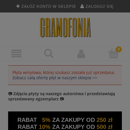
ZAŁÓŻ KONTO W SKLEPIE
ZALOGUJ SIĘ
Płyta winylowa, której szukasz została już sprzedana.
Zobacz całą ofertę płyt w naszym sklepie >>
📷 Zdjęcia płyty są naszego autorstwa i przedstawiają
sprzedawany egzemplarz 📷
RABAT
5%
ZA ZAKUPY OD
250 zł
RABAT
10%
ZA ZAKUPY OD
500 zł