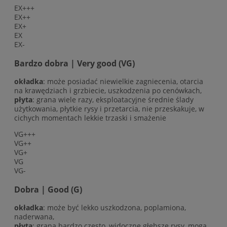
EX+++
EX++
EX+
EX
EX-
Bardzo dobra | Very good (VG)
okładka
: może posiadać niewielkie zagniecenia, otarcia
na krawędziach i grzbiecie, uszkodzenia po cenówkach,
płyta
: grana wiele razy, eksploatacyjne średnie ślady
użytkowania, płytkie rysy i przetarcia, nie przeskakuje, w
cichych momentach lekkie trzaski i smażenie
VG+++
VG++
VG+
VG
VG-
Dobra | Good (G)
okładka
: może być lekko uszkodzona, poplamiona,
naderwana,
płyta
: grana bardzo często, widoczne głębsze rysy, mogą