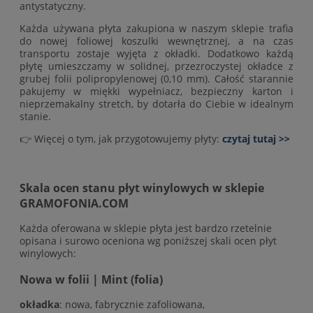
antystatyczny.
Każda używana płyta zakupiona w naszym sklepie trafia
do nowej foliowej koszulki wewnętrznej, a na czas
transportu zostaje wyjęta z okładki. Dodatkowo każdą
płytę umieszczamy w solidnej, przezroczystej okładce z
grubej folii polipropylenowej (0,10 mm). Całość starannie
pakujemy w miękki wypełniacz, bezpieczny karton i
nieprzemakalny stretch, by dotarła do Ciebie w idealnym
stanie.
👉 Więcej o tym, jak przygotowujemy płyty:
czytaj tutaj >>
Skala ocen stanu płyt winylowych w sklepie
GRAMOFONIA.COM
Każda oferowana w sklepie płyta jest bardzo rzetelnie
opisana i surowo oceniona wg poniższej skali ocen płyt
winylowych:
Nowa w folii | Mint (folia)
okładka
: nowa, fabrycznie zafoliowana,