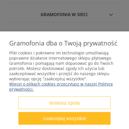
GRAMOFONIA W SIECI
Gramofonia dba o Twoją prywatność
Płyty winylowe – internetowy sklep płytowy
Pliki cookies i pokrewne im technologie umożliwiają
gramofonia.com
poprawne działanie internetowego sklepu płytowego
kontakt@gramofonia.info
Gramofonia i pomagają nam dopasować go do Twoich
+48 601 262 000
potrzeb. Możesz dostosować zgody ich użycia lub
Copyright © 2012–2026 GRAMOFONIA
zaakceptować wszystkie i przejść do naszego sklepu
wybierając opcję "zaakceptuj wszystkie".
Więcej o plikach cookies przeczytasz w naszej Polityce
prywatności.
dostosuj zgody
pokaż pełną wersję strony
zaakceptuj wszystkie
Sklep internetowy Shoper.pl