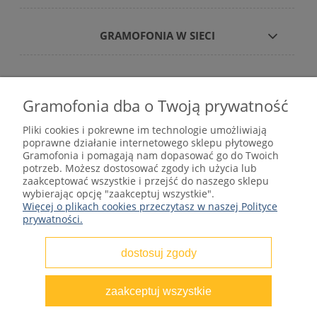
GRAMOFONIA W SIECI
Gramofonia dba o Twoją prywatność
Płyty winylowe – internetowy sklep płytowy
Pliki cookies i pokrewne im technologie umożliwiają
gramofonia.com
poprawne działanie internetowego sklepu płytowego
kontakt@gramofonia.info
Gramofonia i pomagają nam dopasować go do Twoich
+48 601 262 000
potrzeb. Możesz dostosować zgody ich użycia lub
Copyright © 2012–2026 GRAMOFONIA
zaakceptować wszystkie i przejść do naszego sklepu
wybierając opcję "zaakceptuj wszystkie".
Więcej o plikach cookies przeczytasz w naszej Polityce
prywatności.
dostosuj zgody
pokaż pełną wersję strony
zaakceptuj wszystkie
Sklep internetowy Shoper.pl