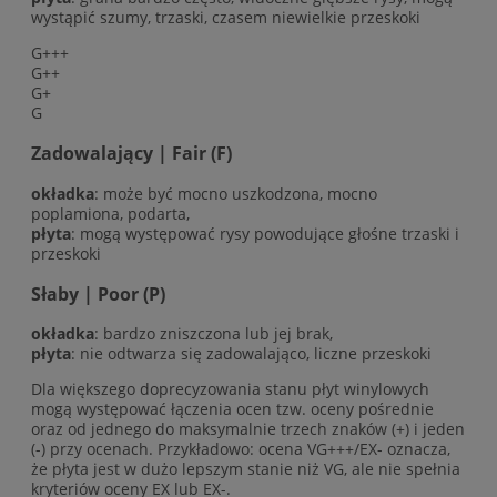
wystąpić szumy, trzaski, czasem niewielkie przeskoki
G+++
G++
G+
G
Zadowalający | Fair (F)
okładka
: może być mocno uszkodzona, mocno
poplamiona, podarta,
płyta
: mogą występować rysy powodujące głośne trzaski i
przeskoki
Słaby | Poor (P)
okładka
: bardzo zniszczona lub jej brak,
płyta
: nie odtwarza się zadowalająco, liczne przeskoki
Dla większego doprecyzowania stanu płyt winylowych
mogą występować łączenia ocen tzw. oceny pośrednie
oraz od jednego do maksymalnie trzech znaków (+) i jeden
(-) przy ocenach. Przykładowo: ocena VG+++/EX- oznacza,
że płyta jest w dużo lepszym stanie niż VG, ale nie spełnia
kryteriów oceny EX lub EX-.