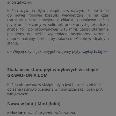
antystatyczny.
Każda używana płyta zakupiona w naszym sklepie trafia
do nowej foliowej koszulki wewnętrznej, a na czas
transportu zostaje wyjęta z okładki. Dodatkowo każdą
płytę umieszczamy w solidnej, przezroczystej okładce z
grubej folii polipropylenowej (0,10 mm). Całość starannie
pakujemy w miękki wypełniacz, bezpieczny karton i
nieprzemakalny stretch, by dotarła do Ciebie w idealnym
stanie.
👉 Więcej o tym, jak przygotowujemy płyty:
czytaj tutaj >>
Skala ocen stanu płyt winylowych w sklepie
GRAMOFONIA.COM
Każda oferowana w sklepie płyta jest bardzo rzetelnie
opisana i surowo oceniona wg poniższej skali ocen płyt
winylowych:
Nowa w folii | Mint (folia)
okładka
: nowa, fabrycznie zafoliowana,