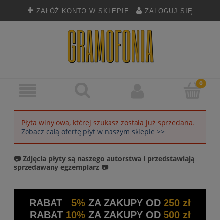
ZAŁÓŻ KONTO W SKLEPIE
ZALOGUJ SIĘ
Płyta winylowa, której szukasz została już sprzedana.
Zobacz całą ofertę płyt w naszym sklepie >>
📷 Zdjęcia płyty są naszego autorstwa i przedstawiają
sprzedawany egzemplarz 📷
RABAT
5%
ZA ZAKUPY OD
250 zł
RABAT
10%
ZA ZAKUPY OD
500 zł