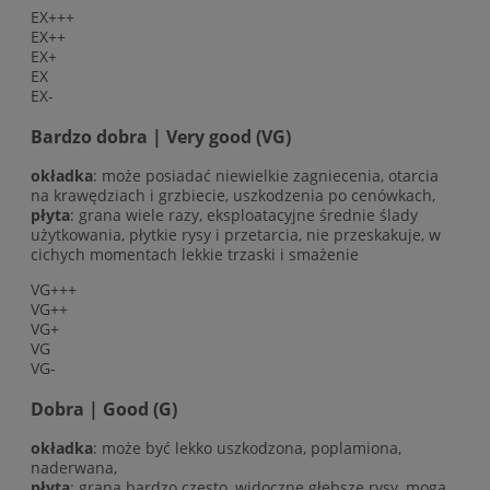
EX+++
EX++
EX+
EX
EX-
Bardzo dobra | Very good (VG)
okładka
: może posiadać niewielkie zagniecenia, otarcia
na krawędziach i grzbiecie, uszkodzenia po cenówkach,
płyta
: grana wiele razy, eksploatacyjne średnie ślady
użytkowania, płytkie rysy i przetarcia, nie przeskakuje, w
cichych momentach lekkie trzaski i smażenie
VG+++
VG++
VG+
VG
VG-
Dobra | Good (G)
okładka
: może być lekko uszkodzona, poplamiona,
naderwana,
płyta
: grana bardzo często, widoczne głębsze rysy, mogą