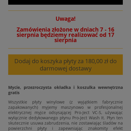
Uwaga!
Zamówienia złożone w dniach 7 - 16
sierpnia będziemy realizować od 17
sierpnia
Dodaj do koszyka płyty za 180,00 zł do
darmowej dostawy
Mycie, przezroczysta okładka i koszulka wewnętrzna
gratis
Wszystkie płyty winylowe (z wyjątkiem fabrycznie
zapakowanych) myjemy maszynowo w profesjonalnej
elektrycznej myjce odsysającej Pro-Ject VC-S, używając
wyłącznie dedykowanego płynu Pro-Ject Wash It. Płyn ten
skutecznie usuwa zabrudzenia, nie zostawiając śladów na
powierzchni płyty i zapewniając znakomity efekt