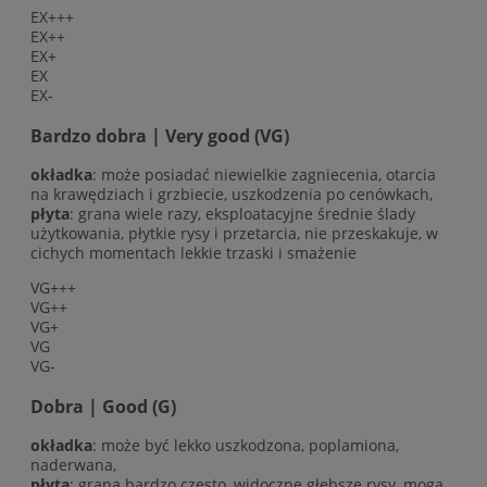
EX+++
EX++
EX+
EX
EX-
Bardzo dobra | Very good (VG)
okładka
: może posiadać niewielkie zagniecenia, otarcia
na krawędziach i grzbiecie, uszkodzenia po cenówkach,
płyta
: grana wiele razy, eksploatacyjne średnie ślady
użytkowania, płytkie rysy i przetarcia, nie przeskakuje, w
cichych momentach lekkie trzaski i smażenie
VG+++
VG++
VG+
VG
VG-
Dobra | Good (G)
okładka
: może być lekko uszkodzona, poplamiona,
naderwana,
płyta
: grana bardzo często, widoczne głębsze rysy, mogą