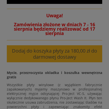
Uwaga!
Zamówienia złożone w dniach 7 - 16
sierpnia będziemy realizować od 17
sierpnia
Dodaj do koszyka płyty za 180,00 zł do
darmowej dostawy
Mycie, przezroczysta okładka i koszulka wewnętrzna
gratis
Wszystkie płyty winylowe (z wyjątkiem fabrycznie
zapakowanych) myjemy maszynowo w profesjonalnej
elektrycznej myjce odsysającej Pro-Ject VC-S, używając
wyłącznie dedykowanego płynu Pro-Ject Wash It. Płyn ten
skutecznie usuwa zabrudzenia, nie zostawiając śladów na
powierzchni płyty i zapewniając znakomity efekt