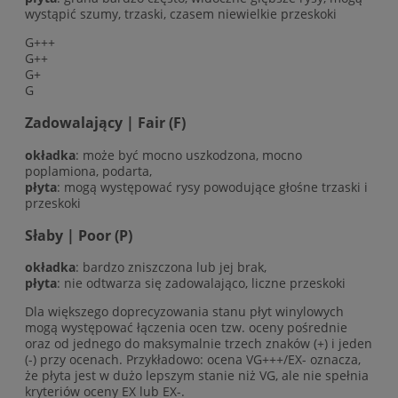
wystąpić szumy, trzaski, czasem niewielkie przeskoki
G+++
G++
G+
G
Zadowalający | Fair (F)
okładka
: może być mocno uszkodzona, mocno
poplamiona, podarta,
płyta
: mogą występować rysy powodujące głośne trzaski i
przeskoki
Słaby | Poor (P)
okładka
: bardzo zniszczona lub jej brak,
płyta
: nie odtwarza się zadowalająco, liczne przeskoki
Dla większego doprecyzowania stanu płyt winylowych
mogą występować łączenia ocen tzw. oceny pośrednie
oraz od jednego do maksymalnie trzech znaków (+) i jeden
(-) przy ocenach. Przykładowo: ocena VG+++/EX- oznacza,
że płyta jest w dużo lepszym stanie niż VG, ale nie spełnia
kryteriów oceny EX lub EX-.