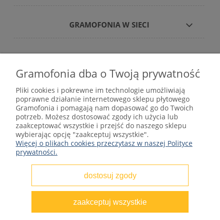
GRAMOFONIA W SIECI
Gramofonia dba o Twoją prywatność
Płyty winylowe – internetowy sklep płytowy
Pliki cookies i pokrewne im technologie umożliwiają
gramofonia.com
poprawne działanie internetowego sklepu płytowego
kontakt@gramofonia.info
Gramofonia i pomagają nam dopasować go do Twoich
+48 601 262 000
potrzeb. Możesz dostosować zgody ich użycia lub
Copyright © 2012–2026 GRAMOFONIA
zaakceptować wszystkie i przejść do naszego sklepu
wybierając opcję "zaakceptuj wszystkie".
Więcej o plikach cookies przeczytasz w naszej Polityce
prywatności.
dostosuj zgody
pokaż pełną wersję strony
zaakceptuj wszystkie
Sklep internetowy Shoper.pl