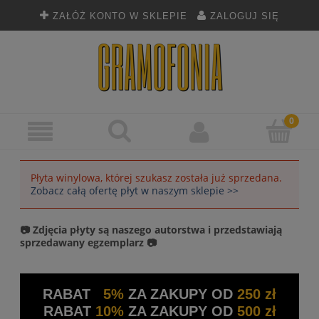
ZAŁÓŻ KONTO W SKLEPIE
ZALOGUJ SIĘ
Płyta winylowa, której szukasz została już sprzedana.
Zobacz całą ofertę płyt w naszym sklepie >>
📷 Zdjęcia płyty są naszego autorstwa i przedstawiają
sprzedawany egzemplarz 📷
RABAT
5%
ZA ZAKUPY OD
250 zł
RABAT
10%
ZA ZAKUPY OD
500 zł