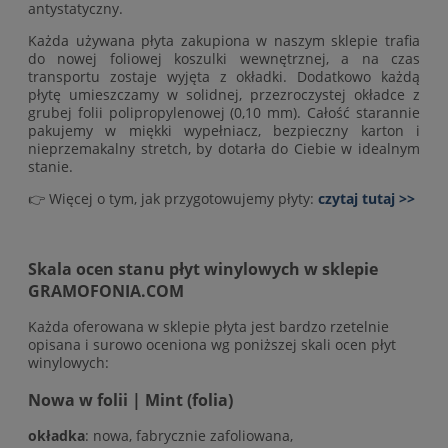
antystatyczny.
Każda używana płyta zakupiona w naszym sklepie trafia
do nowej foliowej koszulki wewnętrznej, a na czas
transportu zostaje wyjęta z okładki. Dodatkowo każdą
płytę umieszczamy w solidnej, przezroczystej okładce z
grubej folii polipropylenowej (0,10 mm). Całość starannie
pakujemy w miękki wypełniacz, bezpieczny karton i
nieprzemakalny stretch, by dotarła do Ciebie w idealnym
stanie.
👉 Więcej o tym, jak przygotowujemy płyty:
czytaj tutaj >>
Skala ocen stanu płyt winylowych w sklepie
GRAMOFONIA.COM
Każda oferowana w sklepie płyta jest bardzo rzetelnie
opisana i surowo oceniona wg poniższej skali ocen płyt
winylowych:
Nowa w folii | Mint (folia)
okładka
: nowa, fabrycznie zafoliowana,