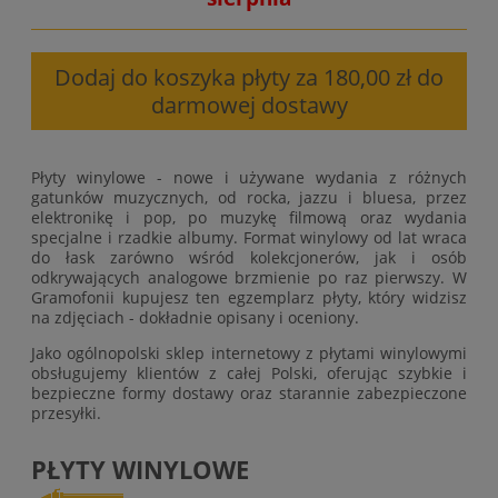
Dodaj do koszyka płyty za 180,00 zł do
darmowej dostawy
Płyty winylowe - nowe i używane wydania z różnych
gatunków muzycznych, od rocka, jazzu i bluesa, przez
elektronikę i pop, po muzykę filmową oraz wydania
specjalne i rzadkie albumy. Format winylowy od lat wraca
do łask zarówno wśród kolekcjonerów, jak i osób
odkrywających analogowe brzmienie po raz pierwszy. W
Gramofonii kupujesz ten egzemplarz płyty, który widzisz
na zdjęciach - dokładnie opisany i oceniony.
Jako ogólnopolski sklep internetowy z płytami winylowymi
obsługujemy klientów z całej Polski, oferując szybkie i
bezpieczne formy dostawy oraz starannie zabezpieczone
przesyłki.
PŁYTY WINYLOWE