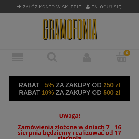
ZAŁÓŻ KONTO W SKLEPIE
ZALOGUJ SIĘ
RABAT
5%
ZA ZAKUPY OD
250 zł
RABAT
10%
ZA ZAKUPY OD
500 zł
Uwaga!
Zamówienia złożone w dniach 7 - 16
sierpnia będziemy realizować od 17
sierpnia