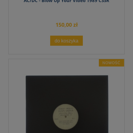
AC/DC - Blow Up Your Video 1989 CSSR
150,00 zł
do koszyka
NOWOŚĆ