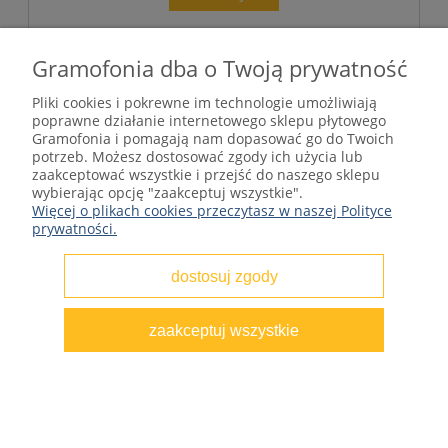
Gramofonia dba o Twoją prywatność
NOWOŚĆ
Pliki cookies i pokrewne im technologie umożliwiają
poprawne działanie internetowego sklepu płytowego
Gramofonia i pomagają nam dopasować go do Twoich
potrzeb. Możesz dostosować zgody ich użycia lub
zaakceptować wszystkie i przejść do naszego sklepu
wybierając opcję "zaakceptuj wszystkie".
Więcej o plikach cookies przeczytasz w naszej Polityce
prywatności.
dostosuj zgody
zaakceptuj wszystkie
Adolfo Pichardo - Serenata 1971 CUBA