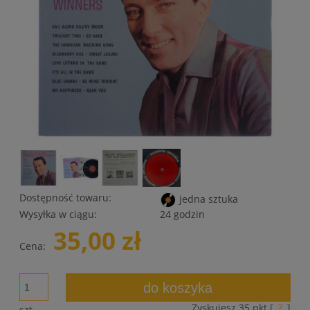
Dostępność towaru:
jedna sztuka
Wysyłka w ciągu:
24 godzin
35,00 zł
Cena:
do koszyka
Zyskujesz
35
pkt [
?
]
szt.