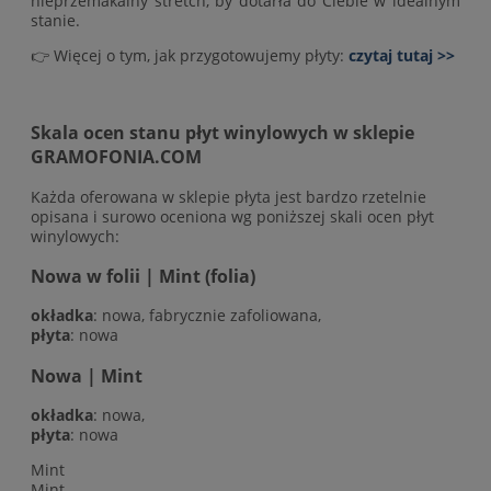
nieprzemakalny stretch, by dotarła do Ciebie w idealnym
stanie.
👉 Więcej o tym, jak przygotowujemy płyty:
czytaj tutaj >>
Skala ocen stanu płyt winylowych w sklepie
GRAMOFONIA.COM
Każda oferowana w sklepie płyta jest bardzo rzetelnie
opisana i surowo oceniona wg poniższej skali ocen płyt
winylowych:
Nowa w folii | Mint (folia)
okładka
: nowa, fabrycznie zafoliowana,
płyta
: nowa
Nowa | Mint
okładka
: nowa,
płyta
: nowa
Mint
Mint-