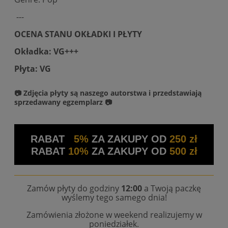
---
OCENA STANU OKŁADKI I PŁYTY
Okładka: VG+++
Płyta: VG
📷 Zdjęcia płyty są naszego autorstwa i przedstawiają
sprzedawany egzemplarz 📷
RABAT
5%
ZA ZAKUPY OD
250 zł
RABAT
10%
ZA ZAKUPY OD
500 zł
Zamów płyty do godziny
12:00
a Twoją paczkę
wyślemy tego samego dnia!
Zamówienia złożone w weekend realizujemy w
poniedziałek.