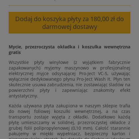
Dodaj do koszyka płyty za 180,00 zł do
darmowej dostawy
Mycie, przezroczysta okładka i koszulka wewnętrzna
gratis
Wszystkie płyty winylowe (z wyjątkiem fabrycznie
zapakowanych) myjemy maszynowo w profesjonalnej
elektrycznej myjce odsysającej Pro-Ject VC-S, używając
wyłącznie dedykowanego płynu Pro-Ject Wash It. Płyn ten
skutecznie usuwa zabrudzenia, nie zostawiając śladów na
powierzchni płyty i zapewniając znakomity efekt
antystatyczny.
Każda używana płyta zakupiona w naszym sklepie trafia
do nowej foliowej koszulki wewnętrznej, a na czas
transportu zostaje wyjęta z okładki. Dodatkowo każdą
płytę umieszczamy w solidnej, przezroczystej okładce z
grubej folii polipropylenowej (0,10 mm). Całość starannie
pakujemy w miękki wypełniacz, bezpieczny karton i