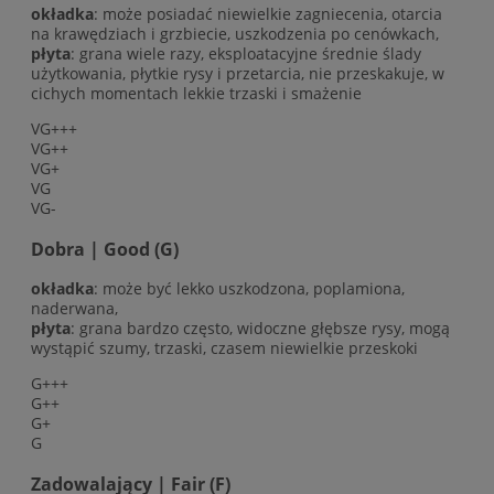
okładka
: może posiadać niewielkie zagniecenia, otarcia
na krawędziach i grzbiecie, uszkodzenia po cenówkach,
płyta
: grana wiele razy, eksploatacyjne średnie ślady
użytkowania, płytkie rysy i przetarcia, nie przeskakuje, w
cichych momentach lekkie trzaski i smażenie
VG+++
VG++
VG+
VG
VG-
Dobra | Good (G)
okładka
: może być lekko uszkodzona, poplamiona,
naderwana,
płyta
: grana bardzo często, widoczne głębsze rysy, mogą
wystąpić szumy, trzaski, czasem niewielkie przeskoki
G+++
G++
G+
G
Zadowalający | Fair (F)