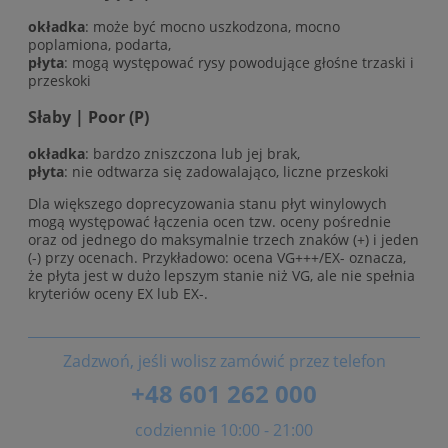
okładka
: może być mocno uszkodzona, mocno
poplamiona, podarta,
płyta
: mogą występować rysy powodujące głośne trzaski i
przeskoki
Słaby | Poor (P)
okładka
: bardzo zniszczona lub jej brak,
płyta
: nie odtwarza się zadowalająco, liczne przeskoki
Dla większego doprecyzowania stanu płyt winylowych
mogą występować łączenia ocen tzw. oceny pośrednie
oraz od jednego do maksymalnie trzech znaków (+) i jeden
(-) przy ocenach. Przykładowo: ocena VG+++/EX- oznacza,
że płyta jest w dużo lepszym stanie niż VG, ale nie spełnia
kryteriów oceny EX lub EX-.
Zadzwoń, jeśli wolisz zamówić przez telefon
+48 601 262 000
codziennie 10:00 - 21:00