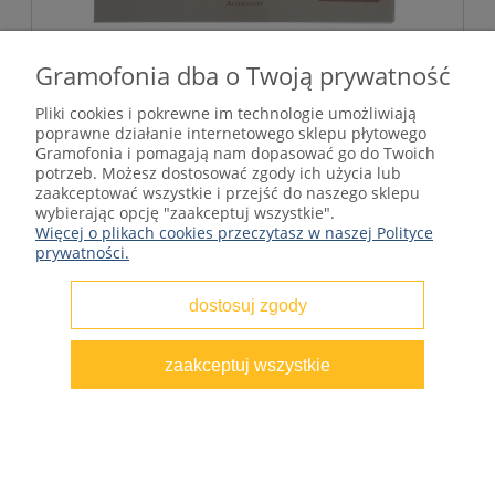
Crosby, Stills, Nash & Young - Deja Vu Alt.
Gramofonia dba o Twoją prywatność
RSD 2021, Limit. Ed.
Pliki cookies i pokrewne im technologie umożliwiają
poprawne działanie internetowego sklepu płytowego
Gramofonia i pomagają nam dopasować go do Twoich
96,75 zł
potrzeb. Możesz dostosować zgody ich użycia lub
Cena regularna:
129,00 zł
zaakceptować wszystkie i przejść do naszego sklepu
wybierając opcję "zaakceptuj wszystkie".
Więcej o plikach cookies przeczytasz w naszej Polityce
do koszyka
prywatności.
dostosuj zgody
PROMOCJA
zaakceptuj wszystkie