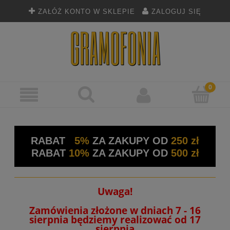
ZAŁÓŻ KONTO W SKLEPIE
ZALOGUJ SIĘ
RABAT
5%
ZA ZAKUPY OD
250 zł
RABAT
10%
ZA ZAKUPY OD
500 zł
Uwaga!
Zamówienia złożone w dniach 7 - 16
sierpnia będziemy realizować od 17
sierpnia