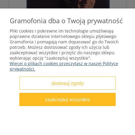
Gramofonia dba o Twoją prywatność
Pliki cookies i pokrewne im technologie umożliwiają
poprawne działanie internetowego sklepu płytowego
Gramofonia i pomagają nam dopasować go do Twoich
potrzeb. Możesz dostosować zgody ich użycia lub
zaakceptować wszystkie i przejść do naszego sklepu
Mike Berry - The Sunshine Of Your Smile
wybierając opcję "zaakceptuj wszystkie".
1980 UK
Więcej o plikach cookies przeczytasz w naszej Polityce
prywatności.
70,00 zł
dostosuj zgody
do koszyka
zaakceptuj wszystkie
NOWOŚĆ