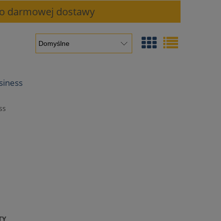
 do darmowej dostawy
siness
ss
TY