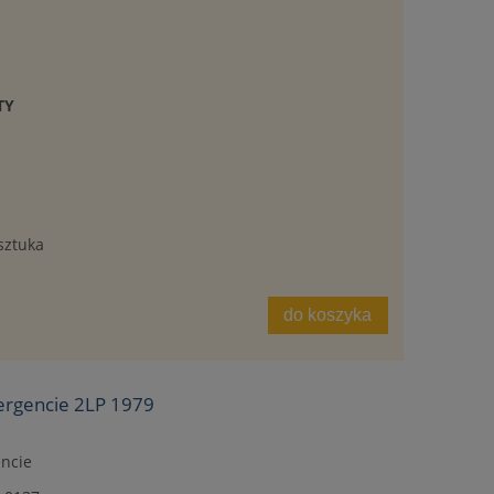
TY
sztuka
do koszyka
ergencie 2LP 1979
ncie