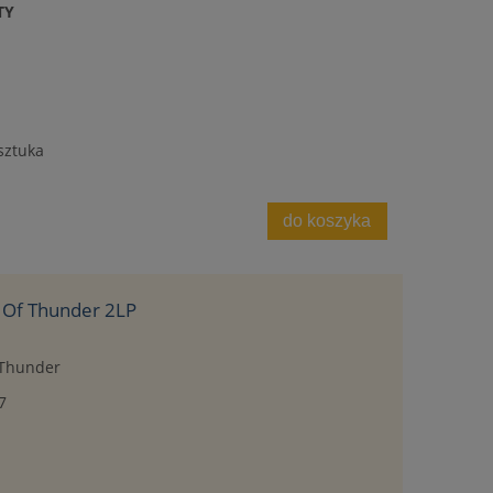
TY
sztuka
do koszyka
d Of Thunder 2LP
f Thunder
7