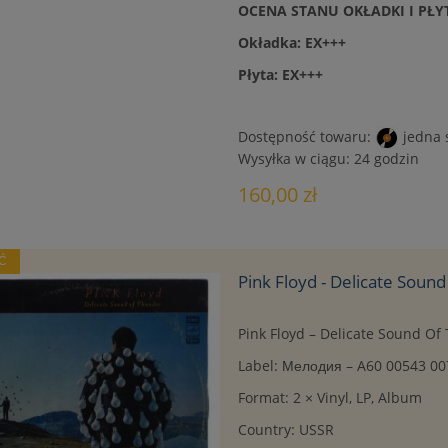
OCENA STANU OKŁADKI I PŁY
Okładka: EX+++
Płyta: EX+++
Dostępność towaru:
jedna 
Wysyłka w ciągu:
24 godzin
160,00 zł
Ć
Pink Floyd - Delicate Soun
Pink Floyd ‎– Delicate Sound O
Label: Мелодия ‎– A60 00543 00
Format: 2 × Vinyl, LP, Album
Country: USSR