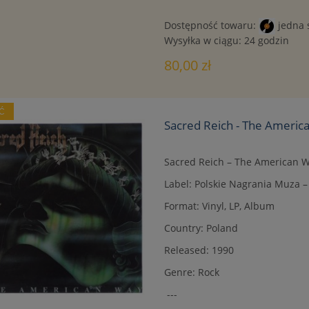
Dostępność towaru:
jedna 
Wysyłka w ciągu:
24 godzin
80,00 zł
Ć
Sacred Reich - The Americ
Sacred Reich ‎– The American 
Label: Polskie Nagrania Muza ‎–
Format: Vinyl, LP, Album
Country: Poland
Released: 1990
Genre: Rock
---