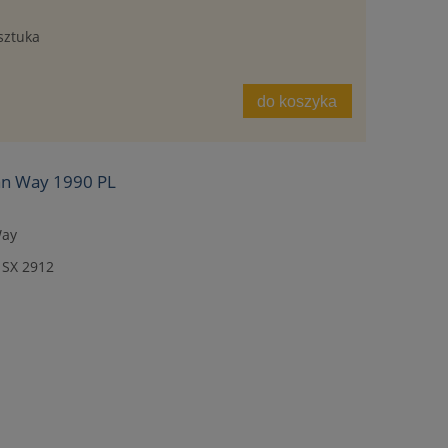
sztuka
do koszyka
an Way 1990 PL
Way
 SX 2912