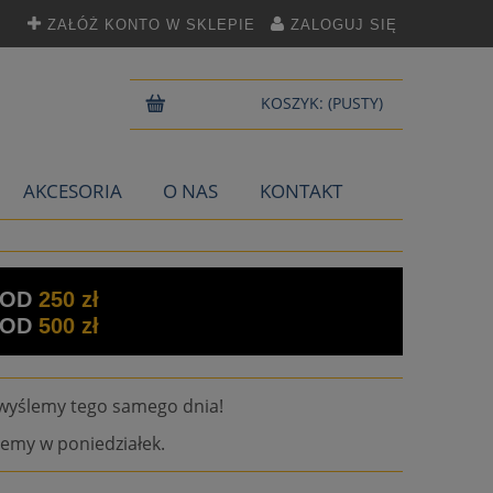
ZAŁÓŻ KONTO W SKLEPIE
ZALOGUJ SIĘ
KOSZYK:
(PUSTY)
AKCESORIA
O NAS
KONTAKT
 OD
250 zł
 OD
500 zł
wyślemy tego samego dnia!
emy w poniedziałek.