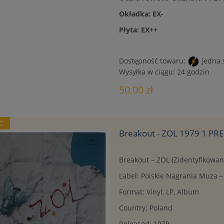
Okładka: EX-
Płyta: EX++
Dostępność towaru:
jedna 
Wysyłka w ciągu:
24 godzin
50,00 zł
Ć
Breakout - ZOL 1979 1 PR
Breakout ‎– ZOL (Zidentyfikowan
Label: Polskie Nagrania Muza ‎–
Format: Vinyl, LP, Album
Country: Poland
Released: 1979