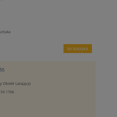
sztuka
do koszyka
ESS
y Obiekt Latający)
 SX 1766