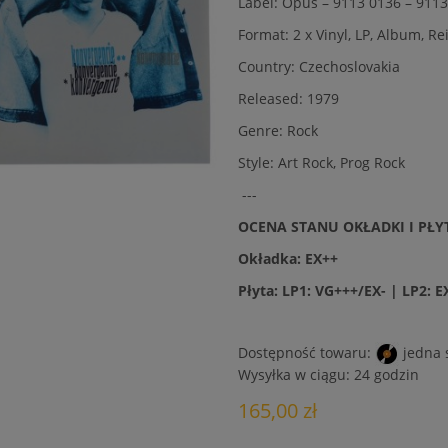
Label: Opus – 9113 0136 – 911
Format: 2 x Vinyl, LP, Album, Re
Country: Czechoslovakia
Released: 1979
Genre: Rock
Style: Art Rock, Prog Rock
---
OCENA STANU OKŁADKI I PŁY
Okładka: EX++
Płyta: LP1: VG+++/EX- | LP2: E
Dostępność towaru:
jedna 
Wysyłka w ciągu:
24 godzin
165,00 zł