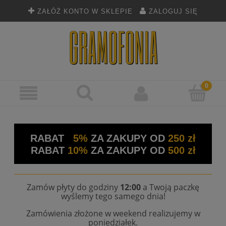
ZAŁÓŻ KONTO W SKLEPIE
ZALOGUJ SIĘ
RABAT
5%
ZA ZAKUPY OD
250 zł
RABAT
10%
ZA ZAKUPY OD
500 zł
Zamów płyty do godziny
12:00
a Twoją paczkę
wyślemy tego samego dnia!
Zamówienia złożone w weekend realizujemy w
poniedziałek.