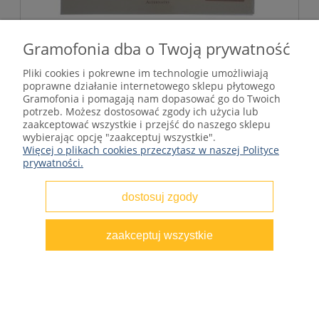
Crosby, Stills, Nash & Young - Deja Vu Alt.
Gramofonia dba o Twoją prywatność
RSD 2021, Limit. Ed.
Pliki cookies i pokrewne im technologie umożliwiają
poprawne działanie internetowego sklepu płytowego
Gramofonia i pomagają nam dopasować go do Twoich
96,75 zł
potrzeb. Możesz dostosować zgody ich użycia lub
Cena regularna:
129,00 zł
zaakceptować wszystkie i przejść do naszego sklepu
wybierając opcję "zaakceptuj wszystkie".
Więcej o plikach cookies przeczytasz w naszej Polityce
do koszyka
prywatności.
dostosuj zgody
PROMOCJA
zaakceptuj wszystkie