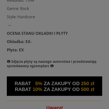
Released: 1994
Genre: Rock
Style: Hardcore
---
OCENA STANU OKŁADKI I PŁYTY
Okładka: EX-
Płyta: EX
📷 Zdjęcia płyty są naszego autorstwa i przedstawiają
sprzedawany egzemplarz 📷
RABAT
5%
ZA ZAKUPY OD
250 zł
RABAT
10%
ZA ZAKUPY OD
500 zł
Uwaga!