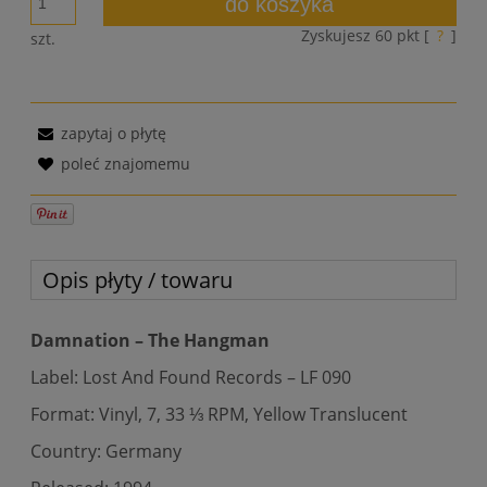
do koszyka
Zyskujesz
60
pkt [
?
]
szt.
zapytaj o płytę
poleć znajomemu
Opis płyty / towaru
Damnation – The Hangman
Label: Lost And Found Records – LF 090
Format: Vinyl, 7, 33 ⅓ RPM, Yellow Translucent
Country: Germany