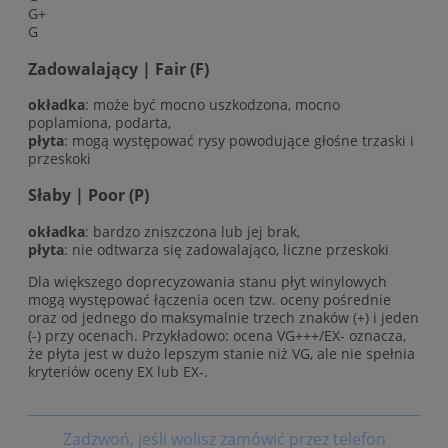
G+
G
Zadowalający | Fair (F)
okładka
: może być mocno uszkodzona, mocno
poplamiona, podarta,
płyta
: mogą występować rysy powodujące głośne trzaski i
przeskoki
Słaby | Poor (P)
okładka
: bardzo zniszczona lub jej brak,
płyta
: nie odtwarza się zadowalająco, liczne przeskoki
Dla większego doprecyzowania stanu płyt winylowych
mogą występować łączenia ocen tzw. oceny pośrednie
oraz od jednego do maksymalnie trzech znaków (+) i jeden
(-) przy ocenach. Przykładowo: ocena VG+++/EX- oznacza,
że płyta jest w dużo lepszym stanie niż VG, ale nie spełnia
kryteriów oceny EX lub EX-.
Zadzwoń, jeśli wolisz zamówić przez telefon