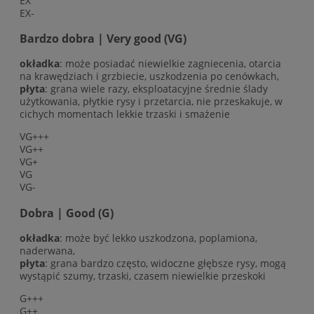
EX
EX-
Bardzo dobra | Very good (VG)
okładka
: może posiadać niewielkie zagniecenia, otarcia
na krawędziach i grzbiecie, uszkodzenia po cenówkach,
płyta
: grana wiele razy, eksploatacyjne średnie ślady
użytkowania, płytkie rysy i przetarcia, nie przeskakuje, w
cichych momentach lekkie trzaski i smażenie
VG+++
VG++
VG+
VG
VG-
Dobra | Good (G)
okładka
: może być lekko uszkodzona, poplamiona,
naderwana,
płyta
: grana bardzo często, widoczne głębsze rysy, mogą
wystąpić szumy, trzaski, czasem niewielkie przeskoki
G+++
G++