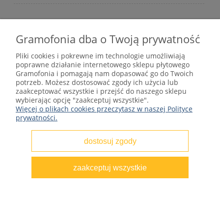
Gramofonia dba o Twoją prywatność
Płyty winylowe – internetowy sklep płytowy
Pliki cookies i pokrewne im technologie umożliwiają
gramofonia.com
poprawne działanie internetowego sklepu płytowego
kontakt@gramofonia.info
Gramofonia i pomagają nam dopasować go do Twoich
+48 601 262 000
potrzeb. Możesz dostosować zgody ich użycia lub
Copyright © 2012–2026 GRAMOFONIA
zaakceptować wszystkie i przejść do naszego sklepu
wybierając opcję "zaakceptuj wszystkie".
Więcej o plikach cookies przeczytasz w naszej Polityce
prywatności.
dostosuj zgody
pokaż pełną wersję strony
zaakceptuj wszystkie
Sklep internetowy Shoper.pl