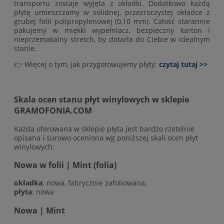
transportu zostaje wyjęta z okładki. Dodatkowo każdą
płytę umieszczamy w solidnej, przezroczystej okładce z
grubej folii polipropylenowej (0,10 mm). Całość starannie
pakujemy w miękki wypełniacz, bezpieczny karton i
nieprzemakalny stretch, by dotarła do Ciebie w idealnym
stanie.
👉 Więcej o tym, jak przygotowujemy płyty:
czytaj tutaj >>
Skala ocen stanu płyt winylowych w sklepie
GRAMOFONIA.COM
Każda oferowana w sklepie płyta jest bardzo rzetelnie
opisana i surowo oceniona wg poniższej skali ocen płyt
winylowych:
Nowa w folii | Mint (folia)
okładka
: nowa, fabrycznie zafoliowana,
płyta
: nowa
Nowa | Mint