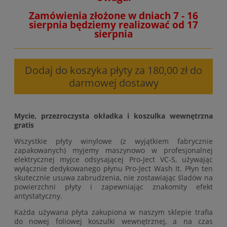
Zamówienia złożone w dniach 7 - 16
sierpnia będziemy realizować od 17
sierpnia
Dodaj do koszyka płyty za 180,00 zł do
darmowej dostawy
Mycie, przezroczysta okładka i koszulka wewnętrzna
gratis
Wszystkie płyty winylowe (z wyjątkiem fabrycznie
zapakowanych) myjemy maszynowo w profesjonalnej
elektrycznej myjce odsysającej Pro-Ject VC-S, używając
wyłącznie dedykowanego płynu Pro-Ject Wash It. Płyn ten
skutecznie usuwa zabrudzenia, nie zostawiając śladów na
powierzchni płyty i zapewniając znakomity efekt
antystatyczny.
Każda używana płyta zakupiona w naszym sklepie trafia
do nowej foliowej koszulki wewnętrznej, a na czas