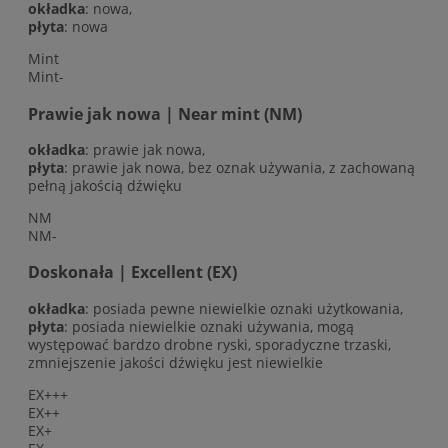
okładka
: nowa,
płyta
: nowa
Mint
Mint-
Prawie jak nowa | Near mint (NM)
okładka
: prawie jak nowa,
płyta
: prawie jak nowa, bez oznak używania, z zachowaną
pełną jakością dźwięku
NM
NM-
Doskonała | Excellent (EX)
okładka
: posiada pewne niewielkie oznaki użytkowania,
płyta
: posiada niewielkie oznaki używania, mogą
występować bardzo drobne ryski, sporadyczne trzaski,
zmniejszenie jakości dźwięku jest niewielkie
EX+++
EX++
EX+