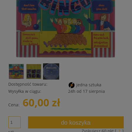
Dostępność towaru:
jedna sztuka
Wysyłka w ciągu:
24h od 17 sierpnia
60,00 zł
Cena:
do koszyka
Zyskujesz
60
pkt [
?
]
szt.