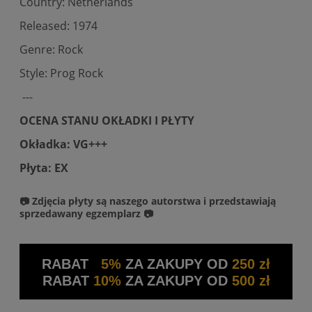
Country: Netherlands
Released: 1974
Genre: Rock
Style: Prog Rock
---
OCENA STANU OKŁADKI I PŁYTY
Okładka: VG+++
Płyta: EX
📷 Zdjęcia płyty są naszego autorstwa i przedstawiają
sprzedawany egzemplarz 📷
RABAT
5%
ZA ZAKUPY OD
250 zł
RABAT
10%
ZA ZAKUPY OD
500 zł