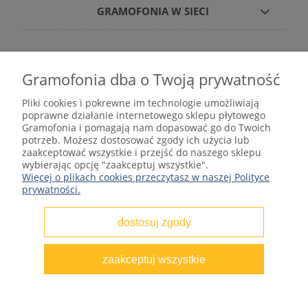
GRAMOFONIA W SIECI
Gramofonia dba o Twoją prywatność
Płyty winylowe – internetowy sklep płytowy
Pliki cookies i pokrewne im technologie umożliwiają
gramofonia.com
poprawne działanie internetowego sklepu płytowego
kontakt@gramofonia.info
Gramofonia i pomagają nam dopasować go do Twoich
+48 601 262 000
potrzeb. Możesz dostosować zgody ich użycia lub
Copyright © 2012–2026 GRAMOFONIA
zaakceptować wszystkie i przejść do naszego sklepu
wybierając opcję "zaakceptuj wszystkie".
Więcej o plikach cookies przeczytasz w naszej Polityce
prywatności.
dostosuj zgody
pokaż pełną wersję strony
zaakceptuj wszystkie
Sklep internetowy Shoper.pl