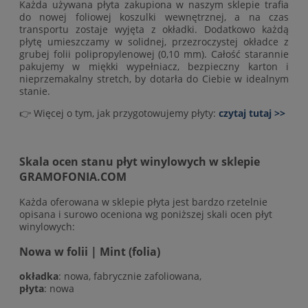
Każda używana płyta zakupiona w naszym sklepie trafia
do nowej foliowej koszulki wewnętrznej, a na czas
transportu zostaje wyjęta z okładki. Dodatkowo każdą
płytę umieszczamy w solidnej, przezroczystej okładce z
grubej folii polipropylenowej (0,10 mm). Całość starannie
pakujemy w miękki wypełniacz, bezpieczny karton i
nieprzemakalny stretch, by dotarła do Ciebie w idealnym
stanie.
👉 Więcej o tym, jak przygotowujemy płyty:
czytaj tutaj >>
Skala ocen stanu płyt winylowych w sklepie
GRAMOFONIA.COM
Każda oferowana w sklepie płyta jest bardzo rzetelnie
opisana i surowo oceniona wg poniższej skali ocen płyt
winylowych:
Nowa w folii | Mint (folia)
okładka
: nowa, fabrycznie zafoliowana,
płyta
: nowa