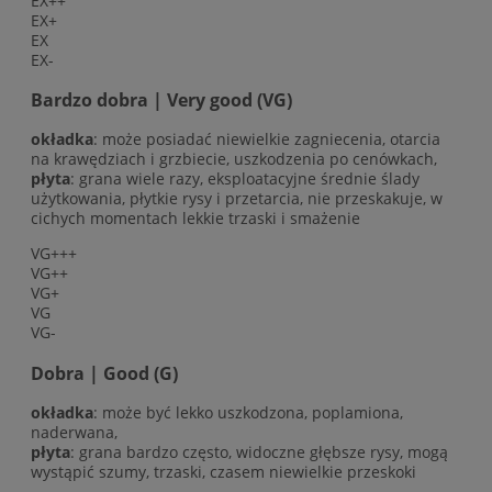
EX++
EX+
EX
EX-
Bardzo dobra | Very good (VG)
okładka
: może posiadać niewielkie zagniecenia, otarcia
na krawędziach i grzbiecie, uszkodzenia po cenówkach,
płyta
: grana wiele razy, eksploatacyjne średnie ślady
użytkowania, płytkie rysy i przetarcia, nie przeskakuje, w
cichych momentach lekkie trzaski i smażenie
VG+++
VG++
VG+
VG
VG-
Dobra | Good (G)
okładka
: może być lekko uszkodzona, poplamiona,
naderwana,
płyta
: grana bardzo często, widoczne głębsze rysy, mogą
wystąpić szumy, trzaski, czasem niewielkie przeskoki