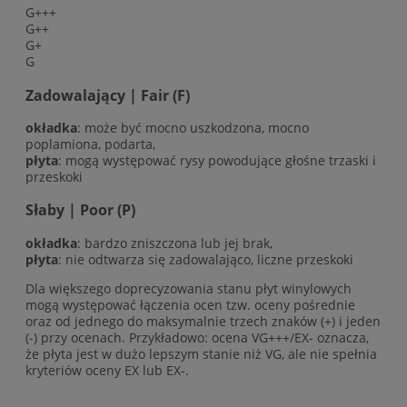
G+++
G++
G+
G
Zadowalający | Fair (F)
okładka
: może być mocno uszkodzona, mocno
poplamiona, podarta,
płyta
: mogą występować rysy powodujące głośne trzaski i
przeskoki
Słaby | Poor (P)
okładka
: bardzo zniszczona lub jej brak,
płyta
: nie odtwarza się zadowalająco, liczne przeskoki
Dla większego doprecyzowania stanu płyt winylowych
mogą występować łączenia ocen tzw. oceny pośrednie
oraz od jednego do maksymalnie trzech znaków (+) i jeden
(-) przy ocenach. Przykładowo: ocena VG+++/EX- oznacza,
że płyta jest w dużo lepszym stanie niż VG, ale nie spełnia
kryteriów oceny EX lub EX-.