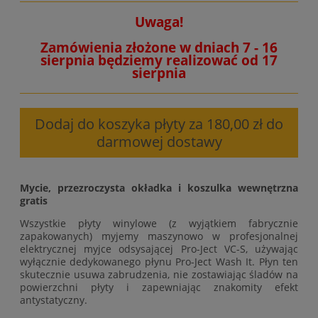
Uwaga!
Zamówienia złożone w dniach 7 - 16
sierpnia będziemy realizować od 17
sierpnia
Dodaj do koszyka płyty za 180,00 zł do
darmowej dostawy
Mycie, przezroczysta okładka i koszulka wewnętrzna
gratis
Wszystkie płyty winylowe (z wyjątkiem fabrycznie
zapakowanych) myjemy maszynowo w profesjonalnej
elektrycznej myjce odsysającej Pro-Ject VC-S, używając
wyłącznie dedykowanego płynu Pro-Ject Wash It. Płyn ten
skutecznie usuwa zabrudzenia, nie zostawiając śladów na
powierzchni płyty i zapewniając znakomity efekt
antystatyczny.