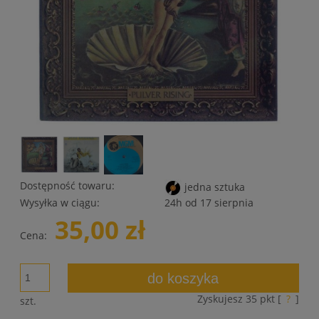
Dostępność towaru:
jedna sztuka
Wysyłka w ciągu:
24h od 17 sierpnia
35,00 zł
Cena:
do koszyka
Zyskujesz
35
pkt [
?
]
szt.