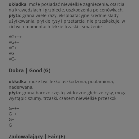
okładka
: może posiadać niewielkie zagniecenia, otarcia
na krawędziach i grzbiecie, uszkodzenia po cenówkach,
płyta
: grana wiele razy, eksploatacyjne średnie ślady
użytkowania, płytkie rysy i przetarcia, nie przeskakuje, w
cichych momentach lekkie trzaski i smażenie
VG+++
VG++
VG+
VG
VG-
Dobra | Good (G)
okładka
: może być lekko uszkodzona, poplamiona,
naderwana,
płyta
: grana bardzo często, widoczne głębsze rysy, mogą
wystąpić szumy, trzaski, czasem niewielkie przeskoki
G+++
G++
G+
G
Zadowalający | Fair (F)