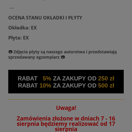
---
OCENA STANU OKŁADKI I PŁYTY
Okładka: EX
Płyta: EX
📷 Zdjęcia płyty są naszego autorstwa i przedstawiają
sprzedawany egzemplarz 📷
RABAT
5%
ZA ZAKUPY OD
250 zł
RABAT
10%
ZA ZAKUPY OD
500 zł
Uwaga!
Zamówienia złożone w dniach 7 - 16
sierpnia będziemy realizować od 17
sierpnia