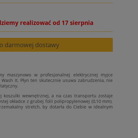
dziemy realizować od 17 sierpnia
 do darmowej dostawy
my maszynowo w profesjonalnej elektrycznej myjce
 Wash It. Płyn ten skutecznie usuwa zabrudzenia, nie
tatyczny.
 koszulki wewnętrznej, a na czas transportu zostaje
tej okładce z grubej folii polipropylenowej (0,10 mm).
rzemakalny stretch, by dotarła do Ciebie w idealnym