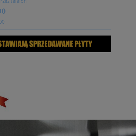
rzez telefon
00
:00