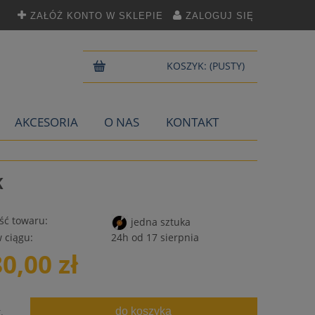
ZAŁÓŻ KONTO W SKLEPIE
ZALOGUJ SIĘ
KOSZYK:
(PUSTY)
AKCESORIA
O NAS
KONTAKT
K
ść towaru:
jedna sztuka
 ciągu:
24h od 17 sierpnia
80,00 zł
do koszyka
.