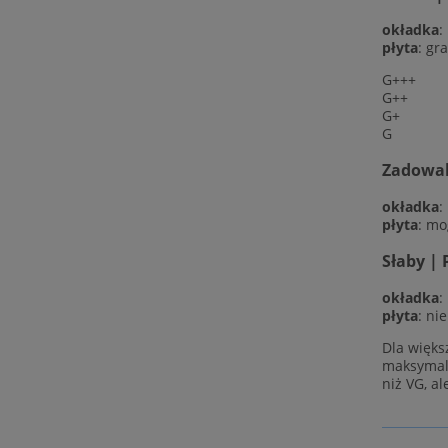
okładka
:
płyta
: gr
G+++
G++
G+
G
Zadowala
okładka
:
płyta
: mo
Słaby | 
okładka
:
płyta
: ni
Dla więks
maksymaln
niż VG, al