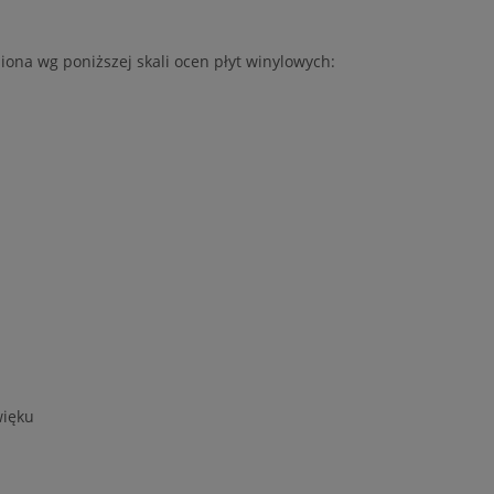
iona wg poniższej skali ocen płyt winylowych:
więku