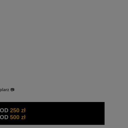
plarz 📷
 OD
250 zł
 OD
500 zł