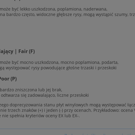
 może być lekko uszkodzona, poplamiona, naderwana,
ana bardzo często, widoczne głębsze rysy, mogą wystąpić szumy, trz
jący | Fair (F)
 może być mocno uszkodzona, mocno poplamiona, podarta,
gą występować rysy powodujące głośne trzaski i przeskoki
Poor (P)
 bardzo zniszczona lub jej brak,
e odtwarza się zadowalająco, liczne przeskoki
zego doprecyzowania stanu płyt winylowych mogą występować łącz
ie trzech znaków (+) i jeden (-) przy ocenach. Przykładowo: ocena 
e nie spełnia kryteriów oceny EX lub EX-.