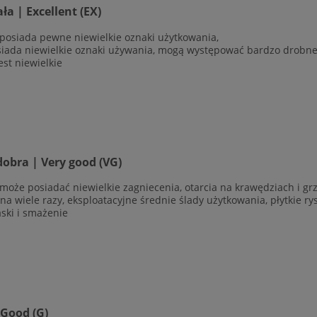
a | Excellent (EX)
 posiada pewne niewielkie oznaki użytkowania,
siada niewielkie oznaki używania, mogą występować bardzo drobne r
est niewielkie
obra | Very good (VG)
 może posiadać niewielkie zagniecenia, otarcia na krawędziach i g
ana wiele razy, eksploatacyjne średnie ślady użytkowania, płytkie r
aski i smażenie
 Good (G)