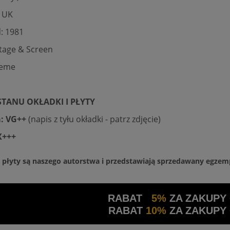
: UK
: 1981
tage & Screen
heme
TANU OKŁADKI I PŁYTY
: VG++
(napis z tyłu okładki - patrz zdjęcie)
X+++
a płyty są naszego autorstwa i przedstawiają sprzedawany egzem
RABAT
5%
ZA ZAKUPY
RABAT
10%
ZA ZAKUPY