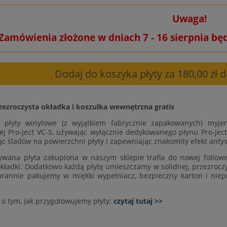
Uwaga!
Zamówienia złożone w dniach 7 - 16 sierpnia bę
Dodaj do koszyka płyty za 180,00 zł
zezroczysta okładka i koszulka wewnętrzna gratis
e płyty winylowe (z wyjątkiem fabrycznie zapakowanych) myje
ej Pro-Ject VC-S, używając wyłącznie dedykowanego płynu Pro-Ject
ąc śladów na powierzchni płyty i zapewniając znakomity efekt antys
wana płyta zakupiona w naszym sklepie trafia do nowej foliowej
okładki. Dodatkowo każdą płytę umieszczamy w solidnej, przezroczys
arannie pakujemy w miękki wypełniacz, bezpieczny karton i niep
 o tym, jak przygotowujemy płyty:
czytaj tutaj >>