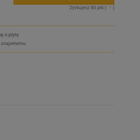
Zyskujesz
80
pkt [
?
]
aj o płytę
ć znajomemu