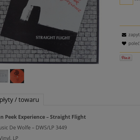
zapyt
pole
płyty / towaru
n Peek Experience – Straight Flight
usic De Wolfe – DWS/LP 3449
Vinyl, LP