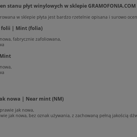
cen stanu płyt winylowych w sklepie GRAMOFONIA.COM
rowana w sklepie płyta jest bardzo rzetelnie opisana i surowo ocen
olii | Mint (folia)
 nowa, fabrycznie zafoliowana,
wa
Mint
 nowa,
wa
jak nowa | Near mint (NM)
 prawie jak nowa,
awie jak nowa, bez oznak używania, z zachowaną pełną jakością dź