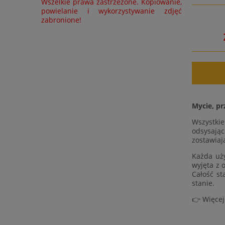
Wszelkie prawa zastrzeżone. Kopiowanie,
powielanie i wykorzystywanie zdjęć
zabronione!
Mycie, pr
Wszystki
odsysając
zostawiaj
Każda uży
wyjęta z 
Całość st
stanie.
👉 Więcej