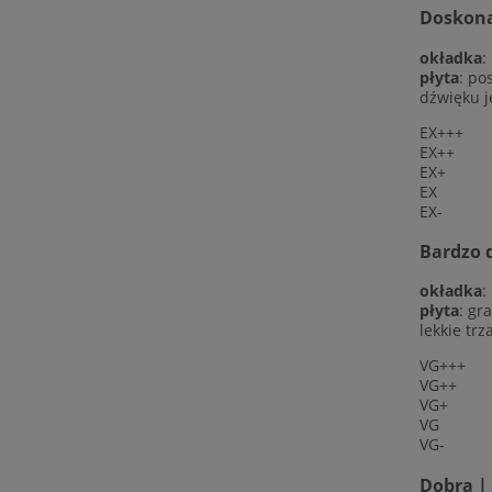
Doskonał
okładka
:
płyta
: po
dźwięku j
EX+++
EX++
EX+
EX
EX-
Bardzo d
okładka
:
płyta
: gr
lekkie trz
VG+++
VG++
VG+
VG
VG-
Dobra |