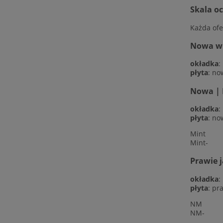
Skala o
Każda ofe
Nowa w f
okładka
:
płyta
: no
Nowa | 
okładka
:
płyta
: no
Mint
Mint-
Prawie 
okładka
:
płyta
: pr
NM
NM-