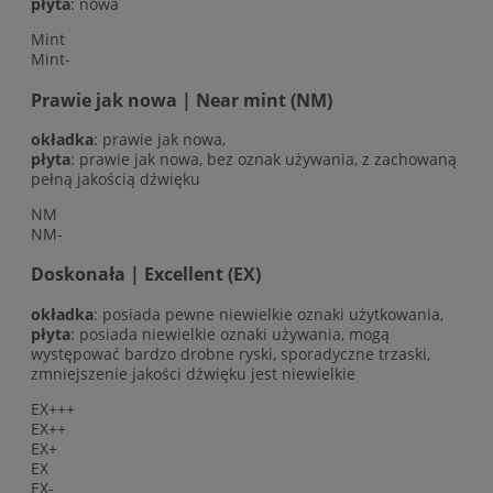
płyta
: nowa
Mint
Mint-
Prawie jak nowa | Near mint (NM)
okładka
: prawie jak nowa,
płyta
: prawie jak nowa, bez oznak używania, z zachowaną
pełną jakością dźwięku
NM
NM-
Doskonała | Excellent (EX)
okładka
: posiada pewne niewielkie oznaki użytkowania,
płyta
: posiada niewielkie oznaki używania, mogą
występować bardzo drobne ryski, sporadyczne trzaski,
zmniejszenie jakości dźwięku jest niewielkie
EX+++
EX++
EX+
EX
EX-