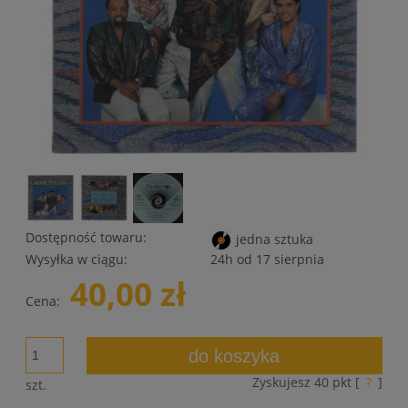
Dostępność towaru:
jedna sztuka
Wysyłka w ciągu:
24h od 17 sierpnia
40,00 zł
Cena:
do koszyka
Zyskujesz
40
pkt [
?
]
szt.