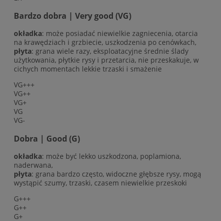
Bardzo dobra | Very good (VG)
okładka
: może posiadać niewielkie zagniecenia, otarcia
na krawędziach i grzbiecie, uszkodzenia po cenówkach,
płyta
: grana wiele razy, eksploatacyjne średnie ślady
użytkowania, płytkie rysy i przetarcia, nie przeskakuje, w
cichych momentach lekkie trzaski i smażenie
VG+++
VG++
VG+
VG
VG-
Dobra | Good (G)
okładka
: może być lekko uszkodzona, poplamiona,
naderwana,
płyta
: grana bardzo często, widoczne głębsze rysy, mogą
wystąpić szumy, trzaski, czasem niewielkie przeskoki
G+++
G++
G+