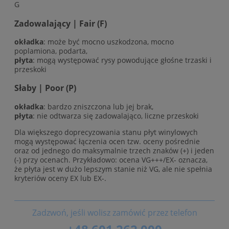
G
Zadowalający | Fair (F)
okładka
: może być mocno uszkodzona, mocno
poplamiona, podarta,
płyta
: mogą występować rysy powodujące głośne trzaski i
przeskoki
Słaby | Poor (P)
okładka
: bardzo zniszczona lub jej brak,
płyta
: nie odtwarza się zadowalająco, liczne przeskoki
Dla większego doprecyzowania stanu płyt winylowych
mogą występować łączenia ocen tzw. oceny pośrednie
oraz od jednego do maksymalnie trzech znaków (+) i jeden
(-) przy ocenach. Przykładowo: ocena VG+++/EX- oznacza,
że płyta jest w dużo lepszym stanie niż VG, ale nie spełnia
kryteriów oceny EX lub EX-.
Zadzwoń, jeśli wolisz zamówić przez telefon