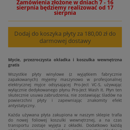
Zamówienia złożone w dniach 7 - 16
sierpnia będziemy realizować od 17
sierpnia
Dodaj do koszyka płyty za 180,00 zł do
darmowej dostawy
Mycie, przezroczysta okładka i koszulka wewnętrzna
gratis
Wszystkie płyty winylowe (z wyjątkiem fabrycznie
zapakowanych) myjemy maszynowo w profesjonalnej
elektrycznej myjce odsysającej Pro-Ject VC-S, używając
wyłącznie dedykowanego płynu Pro-Ject Wash It. Płyn ten
skutecznie usuwa zabrudzenia, nie zostawiając śladów na
powierzchni płyty i zapewniając znakomity efekt
antystatyczny.
Każda używana płyta zakupiona w naszym sklepie trafia
do nowej foliowej koszulki wewnętrznej, a na czas
transportu zostaje wyjęta z okładki. Dodatkowo każdą