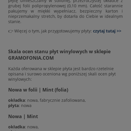
płytę umieszczamy w solidnej, przezroczystej okładce z
grubej folii polipropylenowej (0,10 mm). Całość starannie
pakujemy w miękki wypełniacz, bezpieczny karton i
nieprzemakalny stretch, by dotarła do Ciebie w idealnym
stanie.
👉 Więcej o tym, jak przygotowujemy płyty:
czytaj tutaj >>
Skala ocen stanu płyt winylowych w sklepie
GRAMOFONIA.COM
Każda oferowana w sklepie płyta jest bardzo rzetelnie
opisana i surowo oceniona wg poniższej skali ocen płyt
winylowych:
Nowa w folii | Mint (folia)
okładka
: nowa, fabrycznie zafoliowana,
płyta
: nowa
Nowa | Mint
okładka
: nowa,