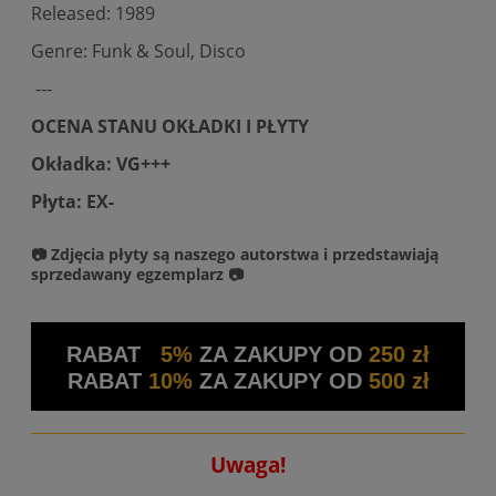
Released: 1989
Genre: Funk & Soul, Disco
---
OCENA STANU OKŁADKI I PŁYTY
Okładka: VG+++
Płyta: EX-
📷 Zdjęcia płyty są naszego autorstwa i przedstawiają
sprzedawany egzemplarz 📷
RABAT
5%
ZA ZAKUPY OD
250 zł
RABAT
10%
ZA ZAKUPY OD
500 zł
Uwaga!