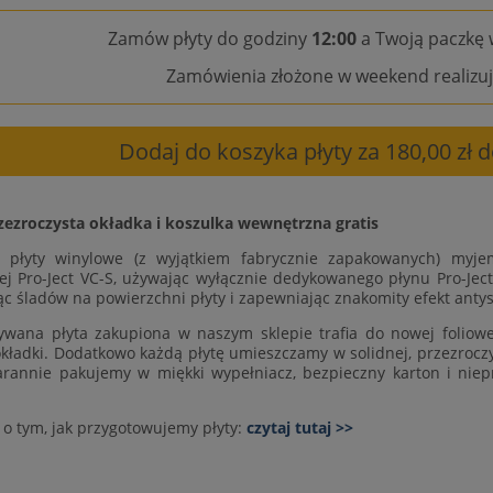
Zamów płyty do godziny
12:00
a Twoją paczkę 
Zamówienia złożone w weekend realizuj
Dodaj do koszyka płyty za 180,00 zł
zezroczysta okładka i koszulka wewnętrzna gratis
e płyty winylowe (z wyjątkiem fabrycznie zapakowanych) myje
ej Pro-Ject VC-S, używając wyłącznie dedykowanego płynu Pro-Ject
ąc śladów na powierzchni płyty i zapewniając znakomity efekt antys
wana płyta zakupiona w naszym sklepie trafia do nowej foliowej
okładki. Dodatkowo każdą płytę umieszczamy w solidnej, przezroczys
arannie pakujemy w miękki wypełniacz, bezpieczny karton i niep
 o tym, jak przygotowujemy płyty:
czytaj tutaj >>