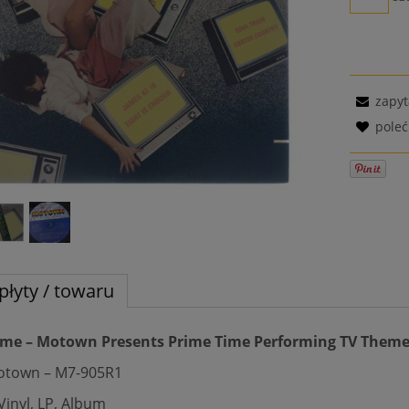
zapyt
pole
płyty / towaru
ime – Motown Presents Prime Time Performing TV Theme
Motown – M7-905R1
Vinyl, LP, Album