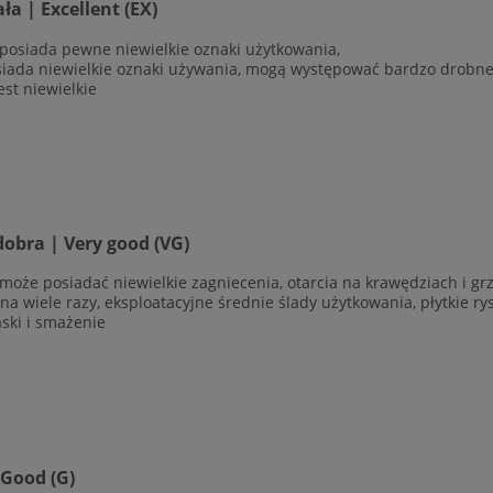
a | Excellent (EX)
 posiada pewne niewielkie oznaki użytkowania,
siada niewielkie oznaki używania, mogą występować bardzo drobne r
est niewielkie
obra | Very good (VG)
 może posiadać niewielkie zagniecenia, otarcia na krawędziach i g
ana wiele razy, eksploatacyjne średnie ślady użytkowania, płytkie r
aski i smażenie
 Good (G)