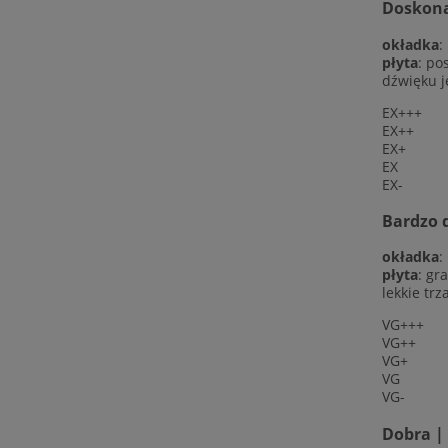
Doskonał
okładka
:
płyta
: po
dźwięku j
EX+++
EX++
EX+
EX
EX-
Bardzo d
okładka
:
płyta
: gr
lekkie trz
VG+++
VG++
VG+
VG
VG-
Dobra |