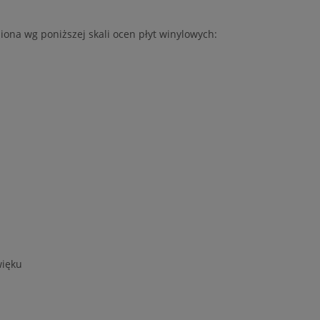
iona wg poniższej skali ocen płyt winylowych:
więku