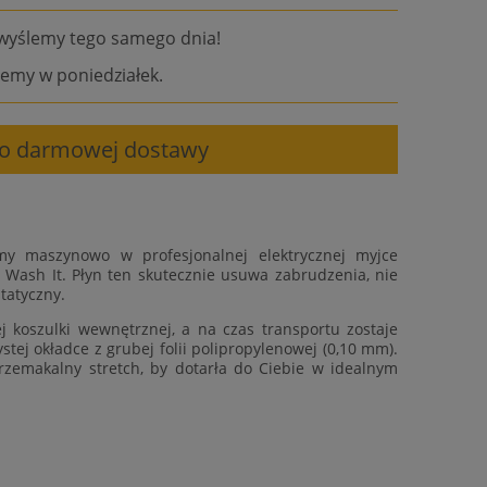
wyślemy tego samego dnia!
emy w poniedziałek.
 do darmowej dostawy
my maszynowo w profesjonalnej elektrycznej myjce
 Wash It. Płyn ten skutecznie usuwa zabrudzenia, nie
tatyczny.
 koszulki wewnętrznej, a na czas transportu zostaje
tej okładce z grubej folii polipropylenowej (0,10 mm).
rzemakalny stretch, by dotarła do Ciebie w idealnym