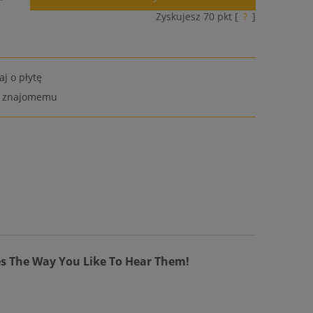
Zyskujesz
70
pkt [
?
]
aj o płytę
ć znajomemu
s The Way You Like To Hear Them!