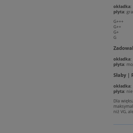
okładka
:
płyta
: gr
G+++
G++
G+
G
Zadowala
okładka
:
płyta
: mo
Słaby | 
okładka
:
płyta
: ni
Dla więks
maksymaln
niż VG, al