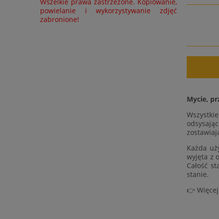
Wszelkie prawa zastrzeżone. Kopiowanie,
powielanie i wykorzystywanie zdjęć
zabronione!
Mycie, pr
Wszystki
odsysając
zostawiaj
Każda uży
wyjęta z 
Całość st
stanie.
👉 Więcej