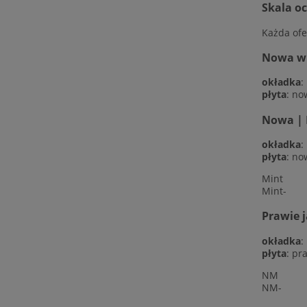
Skala o
Każda ofe
Nowa w f
okładka
:
płyta
: no
Nowa | 
okładka
:
płyta
: no
Mint
Mint-
Prawie 
okładka
:
płyta
: pr
NM
NM-