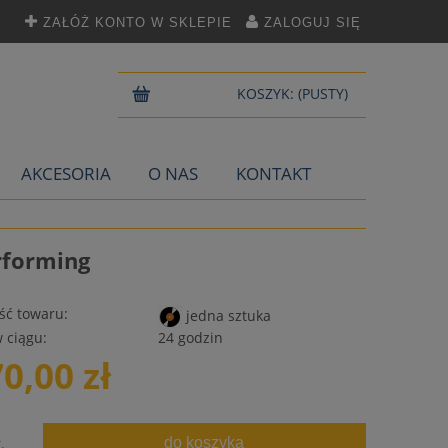
ZAŁÓŻ KONTO W SKLEPIE
ZALOGUJ SIĘ
KOSZYK:
(PUSTY)
AKCESORIA
O NAS
KONTAKT
rforming
ść towaru:
jedna sztuka
 ciągu:
24 godzin
70,00 zł
do koszyka
.