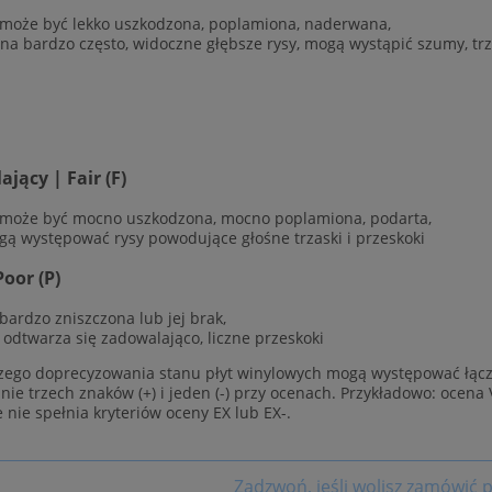
 może być lekko uszkodzona, poplamiona, naderwana,
ana bardzo często, widoczne głębsze rysy, mogą wystąpić szumy, trz
jący | Fair (F)
 może być mocno uszkodzona, mocno poplamiona, podarta,
gą występować rysy powodujące głośne trzaski i przeskoki
Poor (P)
 bardzo zniszczona lub jej brak,
e odtwarza się zadowalająco, liczne przeskoki
zego doprecyzowania stanu płyt winylowych mogą występować łącz
ie trzech znaków (+) i jeden (-) przy ocenach. Przykładowo: ocena 
e nie spełnia kryteriów oceny EX lub EX-.
Zadzwoń, jeśli wolisz zamówić p