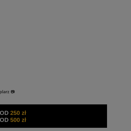
plarz 📷
 OD
250 zł
 OD
500 zł