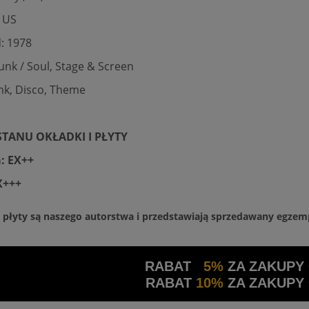
 US
: 1978
unk / Soul, Stage & Screen
unk, Disco, Theme
TANU OKŁADKI I PŁYTY
: EX++
X+++
a płyty są naszego autorstwa i przedstawiają sprzedawany egzem
RABAT
5%
ZA ZAKUPY
RABAT
10%
ZA ZAKUPY