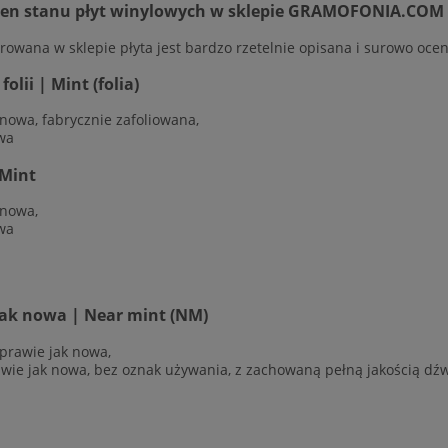
cen stanu płyt winylowych w sklepie GRAMOFONIA.COM
rowana w sklepie płyta jest bardzo rzetelnie opisana i surowo ocen
olii | Mint (folia)
 nowa, fabrycznie zafoliowana,
wa
Mint
 nowa,
wa
jak nowa | Near mint (NM)
 prawie jak nowa,
awie jak nowa, bez oznak używania, z zachowaną pełną jakością dź