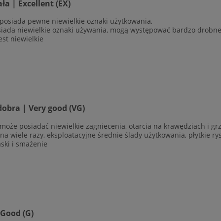
a | Excellent (EX)
 posiada pewne niewielkie oznaki użytkowania,
siada niewielkie oznaki używania, mogą występować bardzo drobne r
est niewielkie
obra | Very good (VG)
 może posiadać niewielkie zagniecenia, otarcia na krawędziach i g
ana wiele razy, eksploatacyjne średnie ślady użytkowania, płytkie r
aski i smażenie
 Good (G)