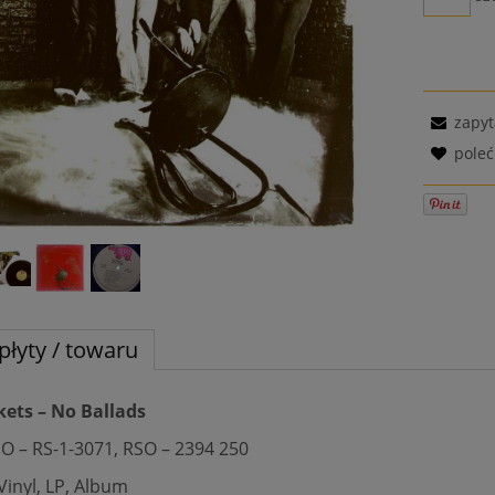
zapyt
pole
płyty / towaru
ets ‎– No Ballads
O ‎– RS-1-3071, RSO ‎– 2394 250
Vinyl, LP, Album