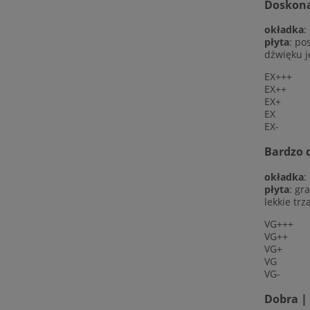
Doskonał
okładka
:
płyta
: po
dźwięku j
EX+++
EX++
EX+
EX
EX-
Bardzo d
okładka
:
płyta
: gr
lekkie trz
VG+++
VG++
VG+
VG
VG-
Dobra |