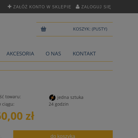
ZAŁÓŻ KONTO W SKLEPIE
ZALOGUJ SIĘ
KOSZYK:
(PUSTY)
AKCESORIA
O NAS
KONTAKT
ść towaru:
jedna sztuka
 ciągu:
24 godzin
60,00 zł
do koszyka
.