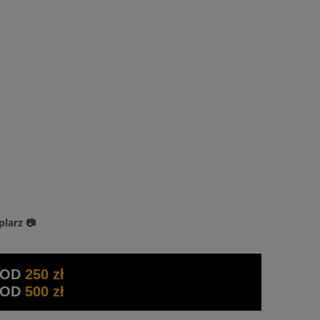
plarz 📷
 OD
250 zł
 OD
500 zł