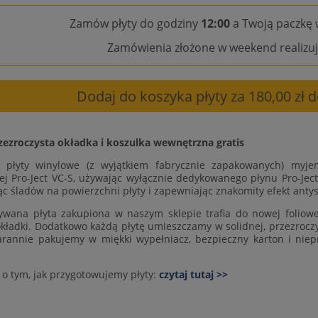
Zamów płyty do godziny
12:00
a Twoją paczkę 
Zamówienia złożone w weekend realizuj
Dodaj do koszyka płyty za 180,00 zł
zezroczysta okładka i koszulka wewnętrzna gratis
e płyty winylowe (z wyjątkiem fabrycznie zapakowanych) myje
ej Pro-Ject VC-S, używając wyłącznie dedykowanego płynu Pro-Ject
ąc śladów na powierzchni płyty i zapewniając znakomity efekt antys
wana płyta zakupiona w naszym sklepie trafia do nowej foliowej
okładki. Dodatkowo każdą płytę umieszczamy w solidnej, przezroczys
arannie pakujemy w miękki wypełniacz, bezpieczny karton i niep
 o tym, jak przygotowujemy płyty:
czytaj tutaj >>