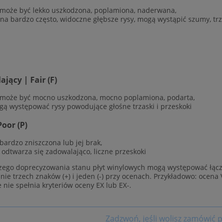
 może być lekko uszkodzona, poplamiona, naderwana,
ana bardzo często, widoczne głębsze rysy, mogą wystąpić szumy, trz
jący | Fair (F)
 może być mocno uszkodzona, mocno poplamiona, podarta,
gą występować rysy powodujące głośne trzaski i przeskoki
Poor (P)
 bardzo zniszczona lub jej brak,
e odtwarza się zadowalająco, liczne przeskoki
zego doprecyzowania stanu płyt winylowych mogą występować łącz
ie trzech znaków (+) i jeden (-) przy ocenach. Przykładowo: ocena 
e nie spełnia kryteriów oceny EX lub EX-.
Zadzwoń, jeśli wolisz zamówić p