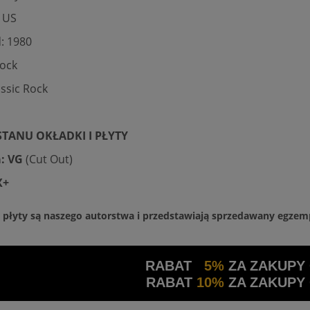
 US
: 1980
Rock
assic Rock
TANU OKŁADKI I PŁYTY
: VG
(Cut Out)
EX+
a płyty są naszego autorstwa i przedstawiają sprzedawany egzem
RABAT
5%
ZA ZAKUPY
RABAT
10%
ZA ZAKUPY