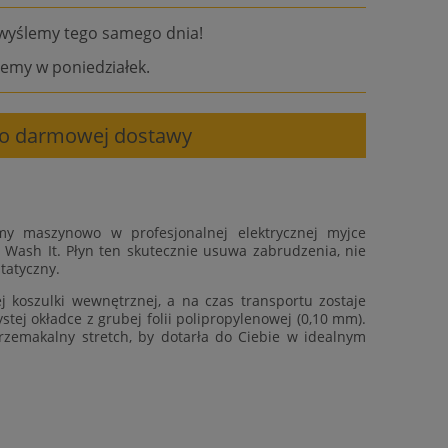
wyślemy tego samego dnia!
emy w poniedziałek.
 do darmowej dostawy
my maszynowo w profesjonalnej elektrycznej myjce
 Wash It. Płyn ten skutecznie usuwa zabrudzenia, nie
tatyczny.
 koszulki wewnętrznej, a na czas transportu zostaje
tej okładce z grubej folii polipropylenowej (0,10 mm).
rzemakalny stretch, by dotarła do Ciebie w idealnym