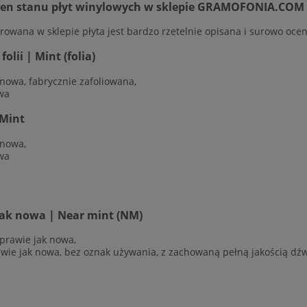
cen stanu płyt winylowych w sklepie GRAMOFONIA.COM
rowana w sklepie płyta jest bardzo rzetelnie opisana i surowo ocen
olii | Mint (folia)
 nowa, fabrycznie zafoliowana,
wa
Mint
 nowa,
wa
jak nowa | Near mint (NM)
 prawie jak nowa,
awie jak nowa, bez oznak używania, z zachowaną pełną jakością dź