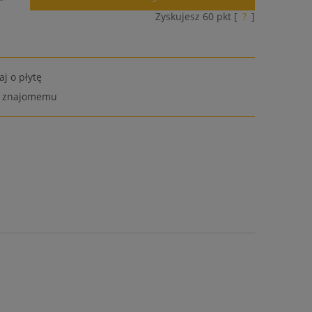
Zyskujesz
60
pkt [
?
]
aj o płytę
ć znajomemu