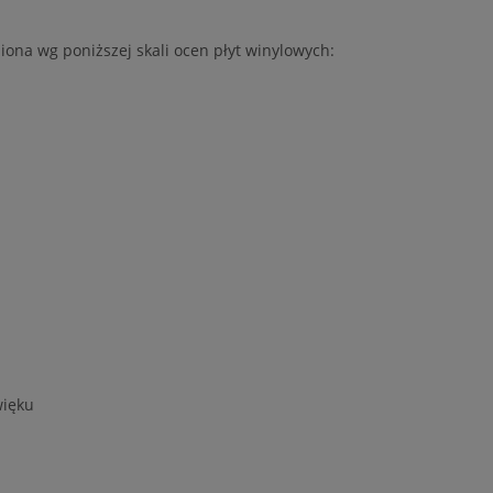
iona wg poniższej skali ocen płyt winylowych:
więku