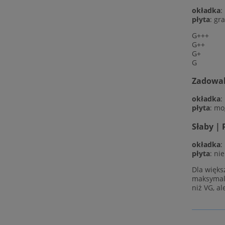
okładka
:
płyta
: gr
G+++
G++
G+
G
Zadowala
okładka
:
płyta
: mo
Słaby | 
okładka
:
płyta
: ni
Dla więks
maksymaln
niż VG, al