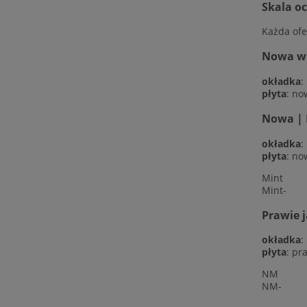
Skala o
Każda ofe
Nowa w f
okładka
:
płyta
: no
Nowa | 
okładka
:
płyta
: no
Mint
Mint-
Prawie 
okładka
:
płyta
: pr
NM
NM-