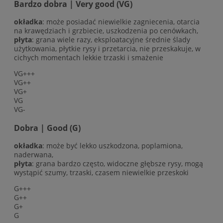
Bardzo dobra | Very good (VG)
okładka
: może posiadać niewielkie zagniecenia, otarcia
na krawędziach i grzbiecie, uszkodzenia po cenówkach,
płyta
: grana wiele razy, eksploatacyjne średnie ślady
użytkowania, płytkie rysy i przetarcia, nie przeskakuje, w
cichych momentach lekkie trzaski i smażenie
VG+++
VG++
VG+
VG
VG-
Dobra | Good (G)
okładka
: może być lekko uszkodzona, poplamiona,
naderwana,
płyta
: grana bardzo często, widoczne głębsze rysy, mogą
wystąpić szumy, trzaski, czasem niewielkie przeskoki
G+++
G++
G+
G