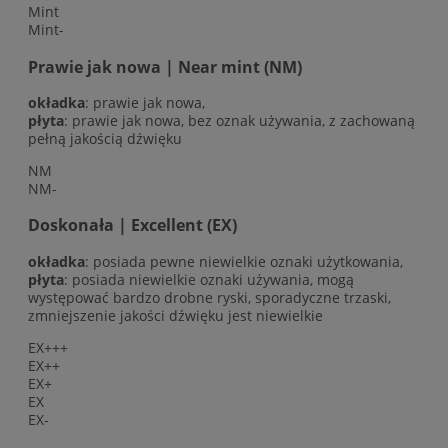
Mint
Mint-
Prawie jak nowa | Near mint (NM)
okładka
: prawie jak nowa,
płyta
: prawie jak nowa, bez oznak używania, z zachowaną
pełną jakością dźwięku
NM
NM-
Doskonała | Excellent (EX)
okładka
: posiada pewne niewielkie oznaki użytkowania,
płyta
: posiada niewielkie oznaki używania, mogą
występować bardzo drobne ryski, sporadyczne trzaski,
zmniejszenie jakości dźwięku jest niewielkie
EX+++
EX++
EX+
EX
EX-