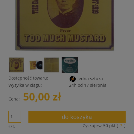
Dostępność towaru:
jedna sztuka
Wysyłka w ciągu:
24h od 17 sierpnia
50,00 zł
Cena:
do koszyka
Zyskujesz
50
pkt [
?
]
szt.