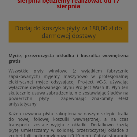
sierpnia będziemy realizować od 17
sierpnia
Dodaj do koszyka płyty za 180,00 zł do
darmowej dostawy
Mycie, przezroczysta okładka i koszulka wewnętrzna
gratis
Wszystkie płyty winylowe (z wyjątkiem fabrycznie
zapakowanych) myjemy maszynowo w profesjonalnej
elektrycznej myjce odsysającej Pro-Ject VC-S, używając
wyłącznie dedykowanego płynu Pro-Ject Wash It. Płyn ten
skutecznie usuwa zabrudzenia, nie zostawiając śladów na
powierzchni płyty i zapewniając znakomity efekt
antystatyczny.
Każda używana płyta zakupiona w naszym sklepie trafia
do nowej foliowej koszulki wewnętrznej, a na czas
transportu zostaje wyjęta z okładki. Dodatkowo każdą
płytę umieszczamy w solidnej, przezroczystej okładce z
grubej folii polipropylenowej (0,10 mm). Całość starannie