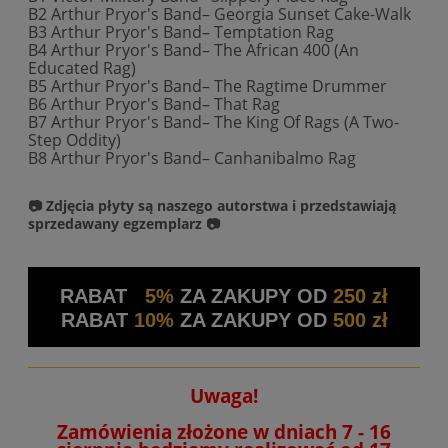
B2 Arthur Pryor's Band– Georgia Sunset Cake-Walk
B3 Arthur Pryor's Band– Temptation Rag
B4 Arthur Pryor's Band– The African 400 (An
Educated Rag)
B5 Arthur Pryor's Band– The Ragtime Drummer
B6 Arthur Pryor's Band– That Rag
B7 Arthur Pryor's Band– The King Of Rags (A Two-
Step Oddity)
B8 Arthur Pryor's Band– Canhanibalmo Rag
📷 Zdjęcia płyty są naszego autorstwa i przedstawiają
sprzedawany egzemplarz 📷
RABAT
5%
ZA ZAKUPY OD
250 zł
RABAT
10%
ZA ZAKUPY OD
500 zł
Uwaga!
Zamówienia złożone w dniach 7 - 16