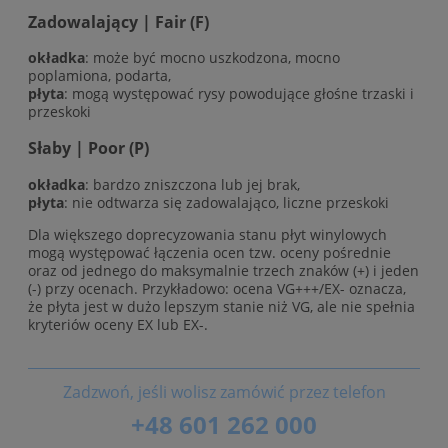
Zadowalający | Fair (F)
okładka
: może być mocno uszkodzona, mocno
poplamiona, podarta,
płyta
: mogą występować rysy powodujące głośne trzaski i
przeskoki
Słaby | Poor (P)
okładka
: bardzo zniszczona lub jej brak,
płyta
: nie odtwarza się zadowalająco, liczne przeskoki
Dla większego doprecyzowania stanu płyt winylowych
mogą występować łączenia ocen tzw. oceny pośrednie
oraz od jednego do maksymalnie trzech znaków (+) i jeden
(-) przy ocenach. Przykładowo: ocena VG+++/EX- oznacza,
że płyta jest w dużo lepszym stanie niż VG, ale nie spełnia
kryteriów oceny EX lub EX-.
Zadzwoń, jeśli wolisz zamówić przez telefon
+48 601 262 000