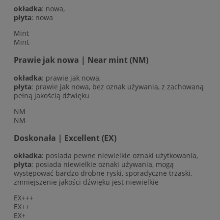
okładka
: nowa,
płyta
: nowa
Mint
Mint-
Prawie jak nowa | Near mint (NM)
okładka
: prawie jak nowa,
płyta
: prawie jak nowa, bez oznak używania, z zachowaną
pełną jakością dźwięku
NM
NM-
Doskonała | Excellent (EX)
okładka
: posiada pewne niewielkie oznaki użytkowania,
płyta
: posiada niewielkie oznaki używania, mogą
występować bardzo drobne ryski, sporadyczne trzaski,
zmniejszenie jakości dźwięku jest niewielkie
EX+++
EX++
EX+