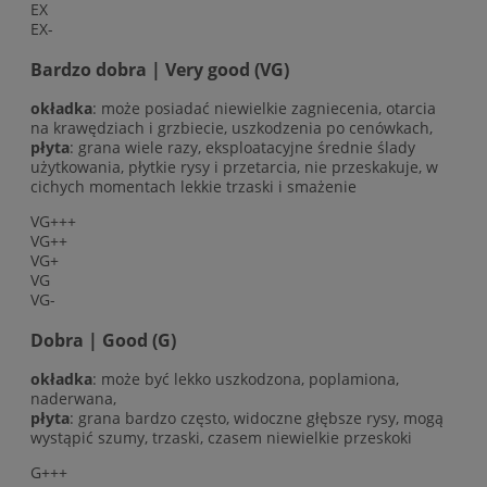
EX
EX-
Bardzo dobra | Very good (VG)
okładka
: może posiadać niewielkie zagniecenia, otarcia
na krawędziach i grzbiecie, uszkodzenia po cenówkach,
płyta
: grana wiele razy, eksploatacyjne średnie ślady
użytkowania, płytkie rysy i przetarcia, nie przeskakuje, w
cichych momentach lekkie trzaski i smażenie
VG+++
VG++
VG+
VG
VG-
Dobra | Good (G)
okładka
: może być lekko uszkodzona, poplamiona,
naderwana,
płyta
: grana bardzo często, widoczne głębsze rysy, mogą
wystąpić szumy, trzaski, czasem niewielkie przeskoki
G+++