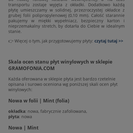
transportu zostaje wyjęta z okładki. Dodatkowo każdą
płytę umieszczamy w solidnej, przezroczystej okładce z
grubej folii polipropylenowej (0,10 mm). Całość starannie
pakujemy w miękki wypełniacz, bezpieczny karton i
nieprzemakalny stretch, by dotarła do Ciebie w idealnym
stanie.
👉 Więcej o tym, jak przygotowujemy płyty:
czytaj tutaj >>
Skala ocen stanu płyt winylowych w sklepie
GRAMOFONIA.COM
Każda oferowana w sklepie płyta jest bardzo rzetelnie
opisana i surowo oceniona wg poniższej skali ocen płyt
winylowych:
Nowa w folii | Mint (folia)
okładka
: nowa, fabrycznie zafoliowana,
płyta
: nowa
Nowa | Mint