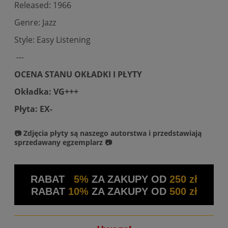
Released: 1966
Genre: Jazz
Style: Easy Listening
---
OCENA STANU OKŁADKI I PŁYTY
Okładka: VG+++
Płyta: EX-
📷 Zdjęcia płyty są naszego autorstwa i przedstawiają
sprzedawany egzemplarz 📷
RABAT
5%
ZA ZAKUPY OD
250 zł
RABAT
10%
ZA ZAKUPY OD
500 zł