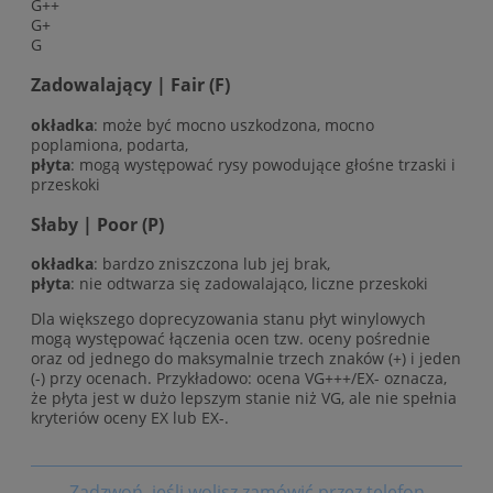
G++
G+
G
Zadowalający | Fair (F)
okładka
: może być mocno uszkodzona, mocno
poplamiona, podarta,
płyta
: mogą występować rysy powodujące głośne trzaski i
przeskoki
Słaby | Poor (P)
okładka
: bardzo zniszczona lub jej brak,
płyta
: nie odtwarza się zadowalająco, liczne przeskoki
Dla większego doprecyzowania stanu płyt winylowych
mogą występować łączenia ocen tzw. oceny pośrednie
oraz od jednego do maksymalnie trzech znaków (+) i jeden
(-) przy ocenach. Przykładowo: ocena VG+++/EX- oznacza,
że płyta jest w dużo lepszym stanie niż VG, ale nie spełnia
kryteriów oceny EX lub EX-.
Zadzwoń, jeśli wolisz zamówić przez telefon