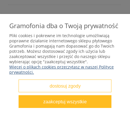
Gramofonia dba o Twoją prywatność
Płyty winylowe – internetowy sklep płytowy
Pliki cookies i pokrewne im technologie umożliwiają
gramofonia.com
poprawne działanie internetowego sklepu płytowego
kontakt@gramofonia.info
Gramofonia i pomagają nam dopasować go do Twoich
+48 601 262 000
potrzeb. Możesz dostosować zgody ich użycia lub
Copyright © 2012–2026 GRAMOFONIA
zaakceptować wszystkie i przejść do naszego sklepu
wybierając opcję "zaakceptuj wszystkie".
Więcej o plikach cookies przeczytasz w naszej Polityce
prywatności.
dostosuj zgody
pokaż pełną wersję strony
zaakceptuj wszystkie
Sklep internetowy Shoper.pl