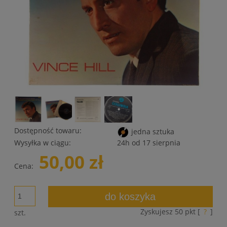
Dostępność towaru:
jedna sztuka
Wysyłka w ciągu:
24h od 17 sierpnia
50,00 zł
Cena:
do koszyka
Zyskujesz
50
pkt [
?
]
szt.