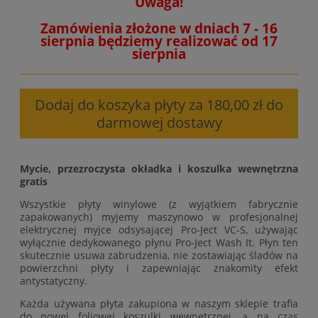
Uwaga!
Zamówienia złożone w dniach 7 - 16
sierpnia będziemy realizować od 17
sierpnia
Dodaj do koszyka płyty za 180,00 zł do
darmowej dostawy
Mycie, przezroczysta okładka i koszulka wewnętrzna
gratis
Wszystkie płyty winylowe (z wyjątkiem fabrycznie
zapakowanych) myjemy maszynowo w profesjonalnej
elektrycznej myjce odsysającej Pro-Ject VC-S, używając
wyłącznie dedykowanego płynu Pro-Ject Wash It. Płyn ten
skutecznie usuwa zabrudzenia, nie zostawiając śladów na
powierzchni płyty i zapewniając znakomity efekt
antystatyczny.
Każda używana płyta zakupiona w naszym sklepie trafia
do nowej foliowej koszulki wewnętrznej, a na czas