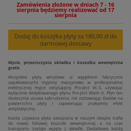
Zamówienia złożone w dniach 7 - 16
sierpnia będziemy realizować od 17
sierpnia
Dodaj do koszyka płyty za 180,00 zł do
darmowej dostawy
Mycie, przezroczysta okładka i koszulka wewnętrzna
gratis
Wszystkie płyty winylowe (z wyjątkiem fabrycznie
zapakowanych) myjemy maszynowo w profesjonalnej
elektrycznej myjce odsysającej Pro-Ject VC-S, używając
wyłącznie dedykowanego płynu Pro-Ject Wash It. Płyn ten
skutecznie usuwa zabrudzenia, nie zostawiając śladów na
powierzchni płyty i zapewniając znakomity efekt
antystatyczny.
Każda używana płyta zakupiona w naszym sklepie trafia
do nowej foliowej koszulki wewnętrznej, a na czas
transportu zostaje wyjęta z okładki. Dodatkowo każdą