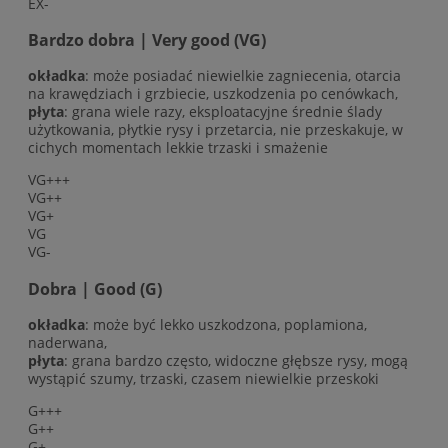
EX-
Bardzo dobra | Very good (VG)
okładka
: może posiadać niewielkie zagniecenia, otarcia
na krawędziach i grzbiecie, uszkodzenia po cenówkach,
płyta
: grana wiele razy, eksploatacyjne średnie ślady
użytkowania, płytkie rysy i przetarcia, nie przeskakuje, w
cichych momentach lekkie trzaski i smażenie
VG+++
VG++
VG+
VG
VG-
Dobra | Good (G)
okładka
: może być lekko uszkodzona, poplamiona,
naderwana,
płyta
: grana bardzo często, widoczne głębsze rysy, mogą
wystąpić szumy, trzaski, czasem niewielkie przeskoki
G+++
G++
G+