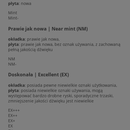
płyta
: nowa
Mint
Mint-
Prawie jak nowa | Near mint (NM)
okładka
: prawie jak nowa,
płyta
: prawie jak nowa, bez oznak używania, z zachowaną
pełną jakością dźwięku
NM
NM-
Doskonała | Excellent (EX)
okładka
: posiada pewne niewielkie oznaki użytkowania,
płyta
: posiada niewielkie oznaki używania, mogą
występować bardzo drobne ryski, sporadyczne trzaski,
zmniejszenie jakości dźwięku jest niewielkie
EX+++
EX++
EX+
EX