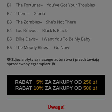
B1
The Fortunes–
You've Got Your Troubles
B2
Them –
Gloria
B3
The Zombies–
She's Not There
B4
Los Bravos–
Black Is Black
B5
Billie Davis–
I Want You To Be My Baby
B6
The Moody Blues–
Go Now
📷 Zdjęcia płyty są naszego autorstwa i przedstawiają
sprzedawany egzemplarz 📷
RABAT
5%
ZA ZAKUPY OD
250 zł
RABAT
10%
ZA ZAKUPY OD
500 zł
Uwaga!