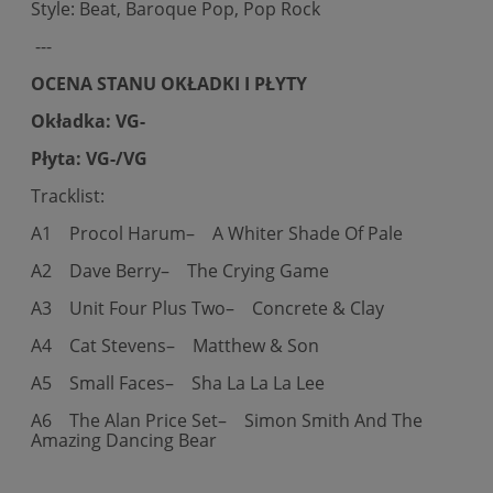
Style: Beat, Baroque Pop, Pop Rock
---
OCENA STANU OKŁADKI I PŁYTY
Okładka: VG-
Płyta: VG-/VG
Tracklist:
A1
Procol Harum–
A Whiter Shade Of Pale
A2
Dave Berry–
The Crying Game
A3
Unit Four Plus Two–
Concrete & Clay
A4
Cat Stevens–
Matthew & Son
A5
Small Faces–
Sha La La La Lee
A6
The Alan Price Set–
Simon Smith And The
Amazing Dancing Bear