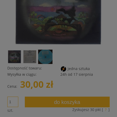
Dostępność towaru:
jedna sztuka
Wysyłka w ciągu:
24h od 17 sierpnia
30,00 zł
Cena:
do koszyka
Zyskujesz
30
pkt [
?
]
szt.