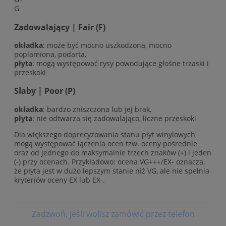
G
Zadowalający | Fair (F)
okładka
: może być mocno uszkodzona, mocno
poplamiona, podarta,
płyta
: mogą występować rysy powodujące głośne trzaski i
przeskoki
Słaby | Poor (P)
okładka
: bardzo zniszczona lub jej brak,
płyta
: nie odtwarza się zadowalająco, liczne przeskoki
Dla większego doprecyzowania stanu płyt winylowych
mogą występować łączenia ocen tzw. oceny pośrednie
oraz od jednego do maksymalnie trzech znaków (+) i jeden
(-) przy ocenach. Przykładowo: ocena VG+++/EX- oznacza,
że płyta jest w dużo lepszym stanie niż VG, ale nie spełnia
kryteriów oceny EX lub EX-.
Zadzwoń, jeśli wolisz zamówić przez telefon