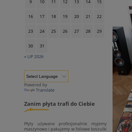
9
10
11
12
13
14
15
16
17
18
19
20
21
22
23
24
25
26
27
28
29
30
31
« LIP 2026
Powered by
Translate
Zanim płyta trafi do Ciebie
Płyty używane profesjonalnie myjemy
maszynowo i pakujemy w foliowe koszulki