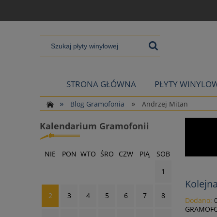
STRONA GŁÓWNA
PŁYTY WINYLO
»
»
Blog Gramofonia
Andrzej Mitan
Kalendarium Gramofonii
NIE
PON
WTO
ŚRO
CZW
PIĄ
SOB
1
Kolejn
2
3
4
5
6
7
8
Dodano:
GRAMOFO