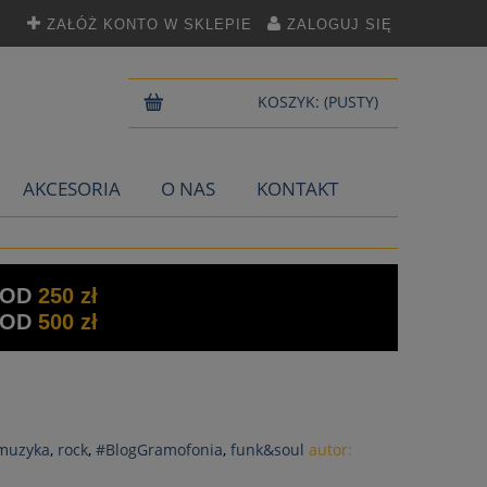
ZAŁÓŻ KONTO W SKLEPIE
ZALOGUJ SIĘ
KOSZYK:
(PUSTY)
AKCESORIA
O NAS
KONTAKT
 OD
250 zł
 OD
500 zł
 muzyka
,
rock
,
#BlogGramofonia
,
funk&soul
autor: