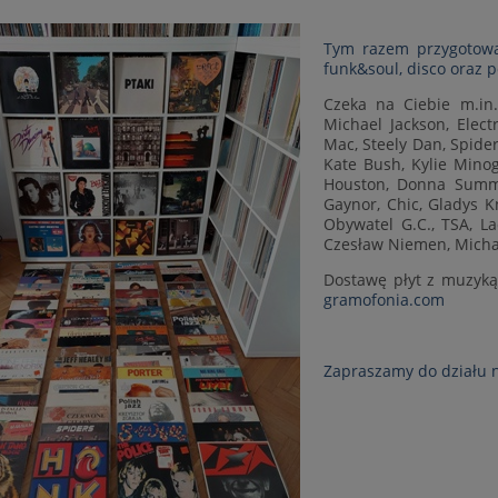
Tym razem przygotowal
funk&soul, disco oraz 
Czeka na Ciebie m.in.
Michael Jackson, Elect
Mac, Steely Dan, Spider
Kate Bush, Kylie Minogu
Houston, Donna Summer
Gaynor, Chic, Gladys K
Obywatel G.C., TSA, L
Czesław Niemen, Micha
Dostawę płyt z muzyką 
gramofonia.com
Zapraszamy do działu 