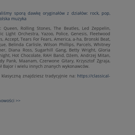
iśmy sporą dawkę oryginałów z działów: rock, pop,
polska muzyka
: Queen, Rolling Stones, The Beatles, Led Zeppelin,
ric Light Orchestra, Yazoo, Police, Genesis, Fleetwood
s, Accept, Tears For Fears, America, a-ha, Bronski Beat,
e, Belinda Carlisle, Wilson Phillips, Parcels, Whitney
, Diana Ross, Sugarhill Gang, Betty Wright, Gloria
night, Hot Chocolate, RAH Band, Dżem, Andrzej Mitan,
ady Pank, Maanam, Czerwone Gitary, Krzysztof Zgraja,
ł Bajor i wielu innych znanych wykonawców.
klasyczną znajdziesz tradycyjnie na:
https://classical-
nowości >>