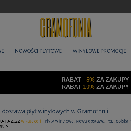
WE
NOWOŚCI PŁYTOWE
WINYLOWE PROMOCJE
RABAT
5%
ZA ZAKUPY
RABAT
10%
ZA ZAKUPY
a dostawa płyt winylowych w Gramofonii
09-10-2022
w kategorii:
Płyty Winylowe
,
Nowa dostawa
,
Pop
,
polska
NIA