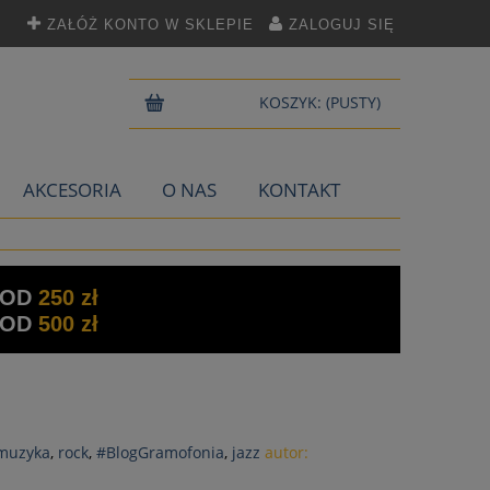
ZAŁÓŻ KONTO W SKLEPIE
ZALOGUJ SIĘ
KOSZYK:
(PUSTY)
AKCESORIA
O NAS
KONTAKT
 OD
250 zł
 OD
500 zł
 muzyka
,
rock
,
#BlogGramofonia
,
jazz
autor: