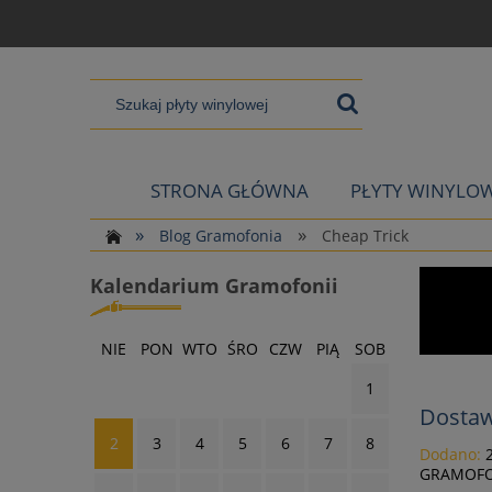
STRONA GŁÓWNA
PŁYTY WINYLO
»
»
Blog Gramofonia
Cheap Trick
Kalendarium Gramofonii
NIE
PON
WTO
ŚRO
CZW
PIĄ
SOB
1
Dostaw
2
3
4
5
6
7
8
Dodano:
GRAMOFO