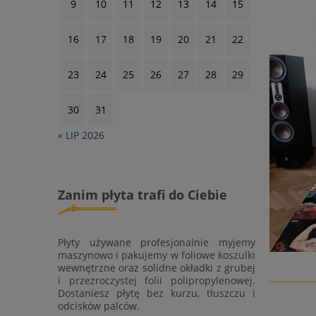
9
10
11
12
13
14
15
16
17
18
19
20
21
22
23
24
25
26
27
28
29
30
31
« LIP 2026
Zanim płyta trafi do Ciebie
Płyty używane profesjonalnie myjemy
maszynowo i pakujemy w foliowe koszulki
wewnętrzne oraz solidne okładki z grubej
i przezroczystej folii polipropylenowej.
Dostaniesz płytę bez kurzu, tłuszczu i
odcisków palców.