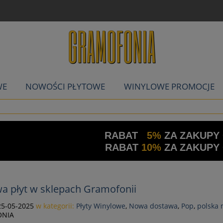
WE
NOWOŚCI PŁYTOWE
WINYLOWE PROMOCJE
RABAT
5%
ZA ZAKUPY
RABAT
10%
ZA ZAKUPY
a płyt w sklepach Gramofonii
25-05-2025
w kategorii:
Płyty Winylowe
,
Nowa dostawa
,
Pop
,
polska
NIA