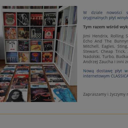
W dziale nowości sk
oryginalnych płyt winy
Tym razem wśród wyk
Jimi Hendrix, Rolling 
Echo And The Bunnymen
Mitchell, Eagles, Stin
Stewart, Cheap Trick,
Nadolski, Turbo, Budka
Andrzej Zaucha i inni z
Nową dostawę płyt wi
internetowym CLASSI
Zapraszamy i życzymy m