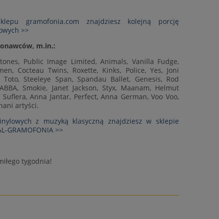
lepu gramofonia.com znajdziesz kolejną porcję
lowych >>
onawców, m.in.:
Stones, Public Image Limited, Animals, Vanilla Fudge,
, Cocteau Twins, Roxette, Kinks, Police, Yes, Joni
g, Toto, Steeleye Span, Spandau Ballet, Genesis, Rod
 ABBA, Smokie, Janet Jackson, Styx, Maanam, Helmut
 Suflera, Anna Jantar, Perfect, Anna German, Voo Voo,
nani artyści.
nylowych z muzyką klasyczną znajdziesz w sklepie
CAL-GRAMOFONIA >>
iłego tygodnia!