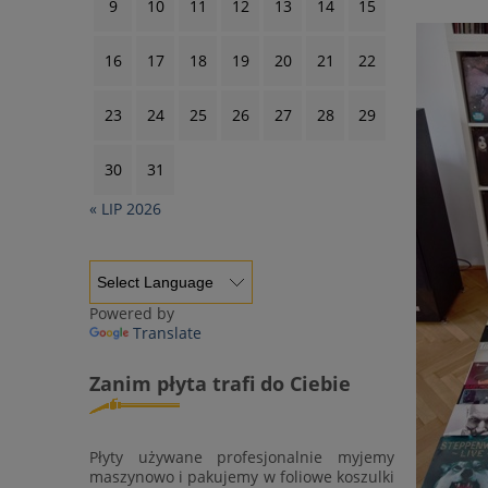
9
10
11
12
13
14
15
16
17
18
19
20
21
22
23
24
25
26
27
28
29
30
31
« LIP 2026
Powered by
Translate
Zanim płyta trafi do Ciebie
Płyty używane profesjonalnie myjemy
maszynowo i pakujemy w foliowe koszulki