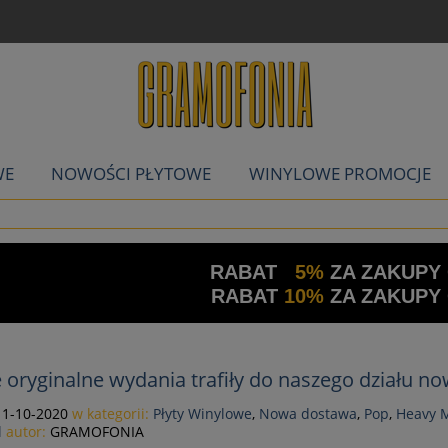
WE
NOWOŚCI PŁYTOWE
WINYLOWE PROMOCJE
RABAT
5%
ZA ZAKUPY
RABAT
10%
ZA ZAKUPY
 oryginalne wydania trafiły do naszego działu n
11-10-2020
w kategorii:
Płyty Winylowe
,
Nowa dostawa
,
Pop
,
Heavy 
l
autor:
GRAMOFONIA