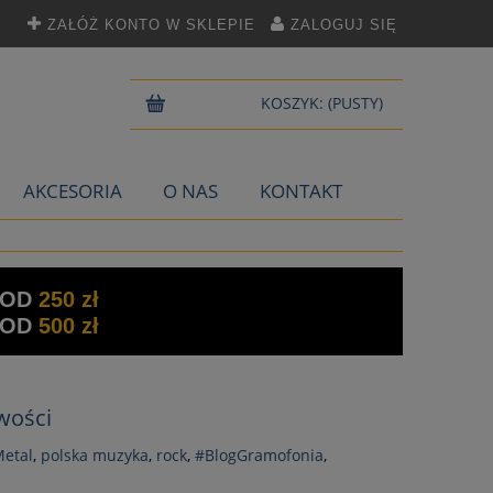
ZAŁÓŻ KONTO W SKLEPIE
ZALOGUJ SIĘ
KOSZYK:
(PUSTY)
AKCESORIA
O NAS
KONTAKT
 OD
250 zł
 OD
500 zł
owości
Metal
,
polska muzyka
,
rock
,
#BlogGramofonia
,