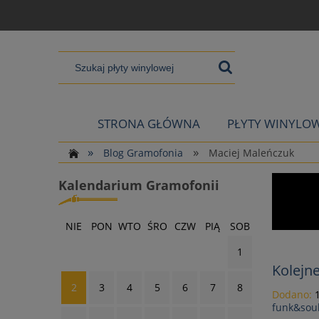
STRONA GŁÓWNA
PŁYTY WINYLO
»
»
Blog Gramofonia
Maciej Maleńczuk
Kalendarium Gramofonii
NIE
PON
WTO
ŚRO
CZW
PIĄ
SOB
1
Kolejne
2
3
4
5
6
7
8
Dodano:
funk&sou