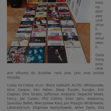
kolej
ną
dost
awę
unik
alnyc
h
płyt
winyl
owyc
h.
Doda
liśmy
posz
ukiw
ane albumy do działów: rock, pop, jazz oraz polska
muzyka.
Czeka na Ciebie, m.in.: Black Sabbath, AC/DC, Whitesnake,
Alice Cooper, Van Halen, Deep Purple, Europe, Eric
Clapton, Dire Straits, Jefferson Airplane, Depeche Mode,
Fancy, Joe Cocker, Phil Collins, Elton John, Madonna,
Spandau Ballet, Mieczysław Kosz, Jan Ptaszyn Wróblewski,
Laboratorium, Zbigniew Namysłowski, Miles Davis, Ella