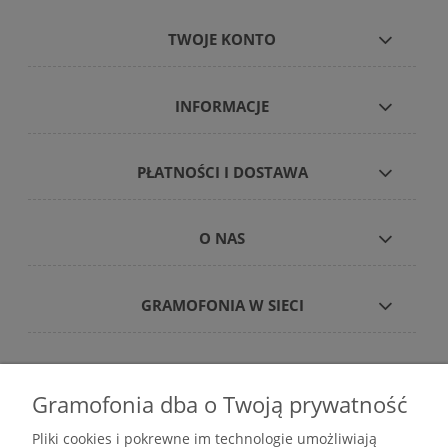
TWOJE KONTO
INFORMACJE
PŁATNOŚCI I DOSTAWA
O NAS
GRAMOFONIA W SIECI
Gramofonia dba o Twoją prywatność
Płyty winylowe – internetowy sklep płytowy
Pliki cookies i pokrewne im technologie umożliwiają
gramofonia.com