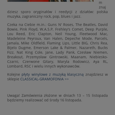
m
znaj
dziesz sporo oryginałów i reedycji z działów: polska
muzyka, zagraniczny rock, pop, blues i jazz.
Czeka na Ciebie m.in.: Guns N' Roses, The Beatles, David
Bowie, Pink Floyd, W.A.S.P, Frehley's Comet, Deep Purple,
Lou Reed, Eric Clapton, Neil Young, Fleetwood Mac,
Madeleine Peyroux, Van Halen, Depeche Mode, Parcels,
Jamala, Mike Oldfield, Flaming Lips, Little BIG, Chris Rea,
Bijelo Dugme, Emerson Lake & Palmer, Nazareth, Bucks
Fizz, Nat King Cole, Jane, Lady Pank, Czesław Niemen,
Breakout, Przemysław Gintrowski, Maanam, Niebiesko-
Czarni, Czerwone Gitary, Maryla Rodowicz, Aya RL,
Lombard, RSC i wielu innych wykonawców.
Kolejne
płyty winylowe z muzyką klasyczną
znajdziesz w
sklepie
CLASSICAL-GRAMOFONIA >>
Uwaga! Zamówienia złożone w dniach 13 – 15 listopada
będziemy realizować od środy 16 listopada.