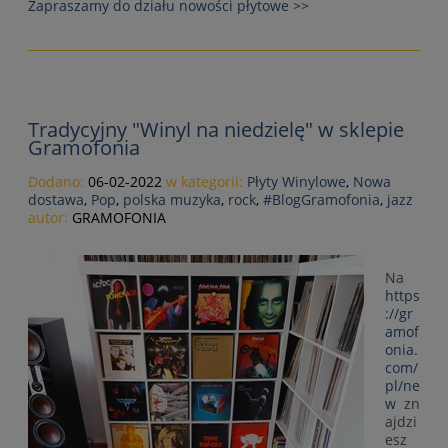
Zapraszamy do działu nowości płytowe >>
Tradycyjny "Winyl na niedzielę" w sklepie
Gramofonia
Dodano:
06-02-2022
w kategorii:
Płyty Winylowe
,
Nowa
dostawa
,
Pop
,
polska muzyka
,
rock
,
#BlogGramofonia
,
jazz
autor:
GRAMOFONIA
Na
https
://gr
amof
onia.
com/
pl/ne
w
zn
ajdzi
esz