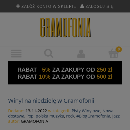
ZAŁÓŻ KONTO W SKLEPIE
ZALOGUJ SIĘ
RABAT
5%
ZA ZAKUPY OD
250 zł
RABAT
10%
ZA ZAKUPY OD
500 zł
Winyl na niedzielę w Gramofonii
Dodano:
13-11-2022
w kategorii:
Płyty Winylowe
,
Nowa
dostawa
,
Pop
,
polska muzyka
,
rock
,
#BlogGramofonia
,
jazz
autor:
GRAMOFONIA