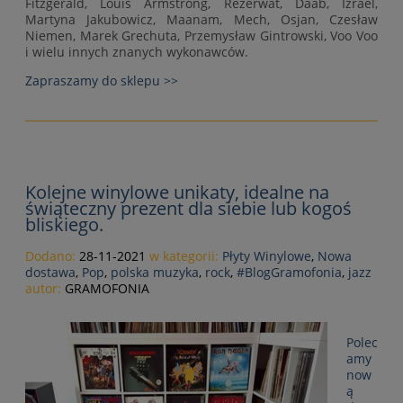
Fitzgerald, Louis Armstrong, Rezerwat, Daab, Izrael,
Martyna Jakubowicz, Maanam, Mech, Osjan, Czesław
Niemen, Marek Grechuta, Przemysław Gintrowski, Voo Voo
i wielu innych znanych wykonawców.
Zapraszamy do sklepu >>
Kolejne winylowe unikaty, idealne na
świąteczny prezent dla siebie lub kogoś
bliskiego.
Dodano:
28-11-2021
w kategorii:
Płyty Winylowe
,
Nowa
dostawa
,
Pop
,
polska muzyka
,
rock
,
#BlogGramofonia
,
jazz
autor:
GRAMOFONIA
Polec
amy
now
ą