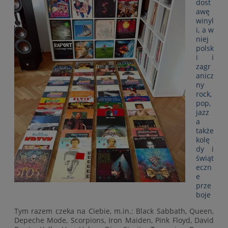
dost
awę
winyl
i, a w
niej
polsk
i i
zagr
anicz
ny
rock,
pop,
jazz
a
także
kolę
dy i
świąt
eczn
e
prze
boje
Tym razem czeka na Ciebie, m.in.: Black Sabbath, Queen,
Depeche Mode, Scorpions, Iron Maiden, Pink Floyd, David