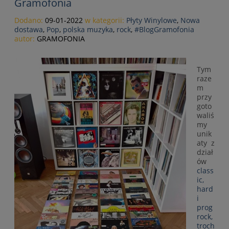
Gramofonia
Dodano:
09-01-2022
w kategorii:
Płyty Winylowe
,
Nowa
dostawa
,
Pop
,
polska muzyka
,
rock
,
#BlogGramofonia
autor:
GRAMOFONIA
Tym
raze
m
przy
goto
waliś
my
unik
aty z
dział
ów
class
ic,
hard
i
prog
rock,
troch