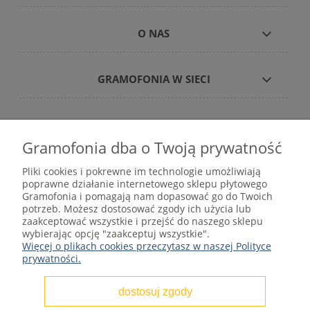
O NAS
GRAMOFONIA W SIECI
Gramofonia dba o Twoją prywatność
Płyty winylowe – internetowy sklep płytowy
Pliki cookies i pokrewne im technologie umożliwiają
gramofonia.com
poprawne działanie internetowego sklepu płytowego
kontakt@gramofonia.info
Gramofonia i pomagają nam dopasować go do Twoich
+48 601 262 000
potrzeb. Możesz dostosować zgody ich użycia lub
Copyright © 2012–2026 GRAMOFONIA
zaakceptować wszystkie i przejść do naszego sklepu
wybierając opcję "zaakceptuj wszystkie".
Więcej o plikach cookies przeczytasz w naszej Polityce
prywatności.
dostosuj zgody
pokaż pełną wersję strony