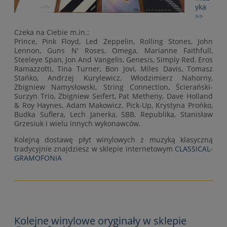
yka
>>
Czeka na Ciebie m.in.:
Prince, Pink Floyd, Led Zeppelin, Rolling Stones, John
Lennon, Guns N' Roses, Omega, Marianne Faithfull,
Steeleye Span, Jon And Vangelis, Genesis, Simply Red, Eros
Ramazzotti, Tina Turner, Bon Jovi, Miles Davis, Tomasz
Stańko, Andrzej Kurylewicz, Włodzimierz Nahorny,
Zbigniew Namysłowski, String Connection, Ścierański-
Surzyn Trio, Zbigniew Seifert, Pat Metheny, Dave Holland
& Roy Haynes, Adam Makowicz, Pick-Up, Krystyna Prońko,
Budka Suflera, Lech Janerka, SBB, Republika, Stanisław
Grzesiuk i wielu innych wykonawców.
Kolejną dostawę płyt winylowych z muzyką klasyczną
tradycyjnie znajdziesz w sklepie internetowym
CLASSICAL-
GRAMOFONIA
Kolejne winylowe oryginały w sklepie