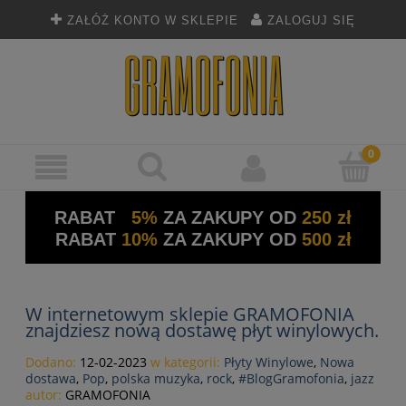
ZAŁÓŻ KONTO W SKLEPIE
ZALOGUJ SIĘ
RABAT
5%
ZA ZAKUPY OD
250 zł
RABAT
10%
ZA ZAKUPY OD
500 zł
W internetowym sklepie GRAMOFONIA
znajdziesz nową dostawę płyt winylowych.
Dodano:
12-02-2023
w kategorii:
Płyty Winylowe
,
Nowa
dostawa
,
Pop
,
polska muzyka
,
rock
,
#BlogGramofonia
,
jazz
autor:
GRAMOFONIA