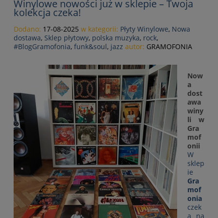
Winylowe nowości już w sklepie – Twoja
kolekcja czeka!
Dodano:
17-08-2025
w kategorii:
Płyty Winylowe
,
Nowa
dostawa
,
Sklep płytowy
,
polska muzyka
,
rock
,
#BlogGramofonia
,
funk&soul
,
jazz
autor:
GRAMOFONIA
Now
a
dost
awa
winy
li w
Gra
mof
onii
W
sklep
ie
Gra
mof
onia
czek
a na