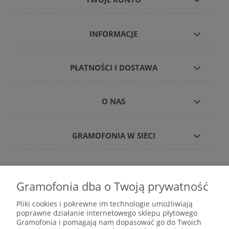
INFORMACJE
PŁATNOŚCI I DOSTAWA
O NAS
GRAMOFONIA W SIECI
Gramofonia dba o Twoją prywatność
Płyty winylowe – internetowy sklep płytowy
Pliki cookies i pokrewne im technologie umożliwiają
gramofonia.com
poprawne działanie internetowego sklepu płytowego
kontakt@gramofonia.info
Gramofonia i pomagają nam dopasować go do Twoich
+48 601 262 000