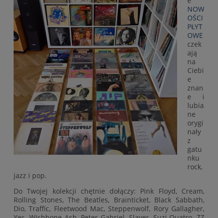
e
NOW
OŚCI
PŁYT
OWE
czek
ają
na
Ciebi
e
znan
e i
lubia
ne
orygi
nały
z
gatu
nku
rock,
jazz i pop.
Do Twojej kolekcji chętnie dołączy: Pink Floyd, Cream,
Rolling Stones, The Beatles, Brainticket, Black Sabbath,
Dio, Traffic, Fleetwood Mac, Steppenwolf, Rory Gallagher,
Yes, Wishbone Ash, Peter Gabriel, Slayer, Suzi Quatro, ZZ