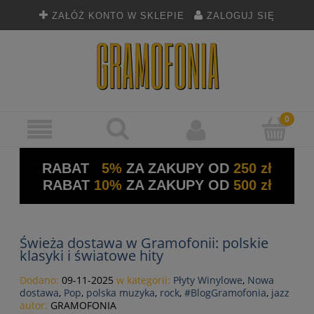
ZAŁÓŻ KONTO W SKLEPIE
ZALOGUJ SIĘ
RABAT
5%
ZA ZAKUPY OD
250 zł
RABAT
10%
ZA ZAKUPY OD
500 zł
Świeża dostawa w Gramofonii: polskie
klasyki i światowe hity
Dodano:
09-11-2025
w kategorii:
Płyty Winylowe
,
Nowa
dostawa
,
Pop
,
polska muzyka
,
rock
,
#BlogGramofonia
,
jazz
autor:
GRAMOFONIA