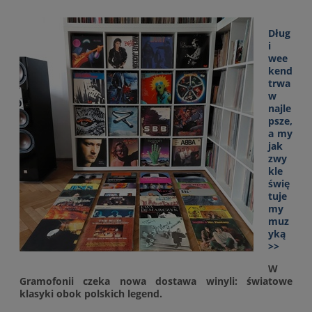
Dług
i
wee
kend
trwa
w
najle
psze,
a my
jak
zwy
kle
świę
tuje
my
muz
yką
>>
W
Gramofonii czeka nowa dostawa winyli: światowe
klasyki obok polskich legend.