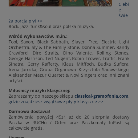
Ciebi
e
świe
ża porcja płyt >>
Rock, jazz, funk&soul oraz polska muzyka.
Wśród wykonawców, m.in.:
Tool, Saxon, Black Sabbath, Slayer, Free, Electric Light
Orchestra, Sly & The Family Stone, Donna Summer, Randy
Crawford, Dire Straits, Dino Valente, Rolling Stones,
George Harrison, Ted Nugent, Robin Trower, Traffic, Frank
Sinatra, Gerry Rafferty, Klaus Mitffoch, Budka Suflera,
Irena Jarocka, Grupa Organowa Krzysztofa Sadowskiego,
Aleksander Mazur Quartet & Novi Singers oraz inni znani
artyści.
Miłośnicy muzyki klasycznej:
Zapraszamy do naszego sklepu
classical-gramofonia.com
,
gdzie znajdziesz wyjątkowe płyty klasyczne >>
Darmowa dostawa!
Zamówienia powyżej 45zł, aż do 26 sierpnia dostawy
Paczka w RUCHu / Orlen oraz Paczkomaty InPost są
całkowicie gratis.
Uwaga: