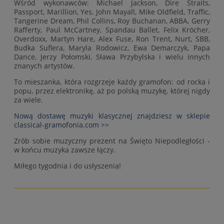
Wśród wykonawców: Michael Jackson, Dire Straits,
Passport, Marillion, Yes, John Mayall, Mike Oldfield, Traffic,
Tangerine Dream, Phil Collins, Roy Buchanan, ABBA, Gerry
Rafferty, Paul McCartney, Spandau Ballet, Felix Kröcher,
Overdoxx, Martyn Hare, Alex Fuse, Ron Trent, Nurt, SBB,
Budka Suflera, Maryla Rodowicz, Ewa Demarczyk, Papa
Dance, Jerzy Połomski, Sława Przybylska i wielu innych
znanych artystów.
To mieszanka, która rozgrzeje każdy gramofon: od rocka i
popu, przez elektronikę, aż po polską muzykę, której nigdy
za wiele.
Nową dostawę muzyki klasycznej znajdziesz w sklepie
classical-gramofonia.com >>
Zrób sobie muzyczny prezent na Święto Niepodległości -
w końcu muzyka zawsze łączy.
Miłego tygodnia i do usłyszenia!