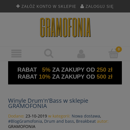
ZAŁÓŻ KONTO W SKLEPIE
ZALOGUJ SIĘ
RABAT
5%
ZA ZAKUPY OD
250 zł
RABAT
10%
ZA ZAKUPY OD
500 zł
Winyle Drum'n'Bass w sklepie
GRAMOFONIA
Dodano:
23-10-2019
w kategorii:
Nowa dostawa
,
#BlogGramofonia
,
Drum and bass
,
Breakbeat
autor:
GRAMOFONIA