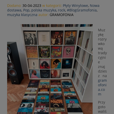
Dodano:
30-04-2023
w kategorii:
Płyty Winylowe
,
Nowa
dostawa
,
Pop
,
polska muzyka
,
rock
,
#BlogGramofonia
,
muzyka klasyczna
autor:
GRAMOFONIA
Muz
ykę
rozry
wko
wą
trady
cyjni
e
znaj
dzies
z na
gram
ofoni
a.co
m
Przy
goto
waliś