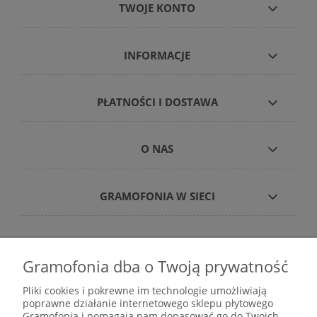
TWOJE KONTO
INFORMACJE
PŁATNOŚCI I DOSTAWA
O NAS
GRAMOFONIA W SIECI
Gramofonia dba o Twoją prywatność
Płyty winylowe – internetowy sklep płytowy
Pliki cookies i pokrewne im technologie umożliwiają
gramofonia.com
poprawne działanie internetowego sklepu płytowego
kontakt@gramofonia.info
Gramofonia i pomagają nam dopasować go do Twoich