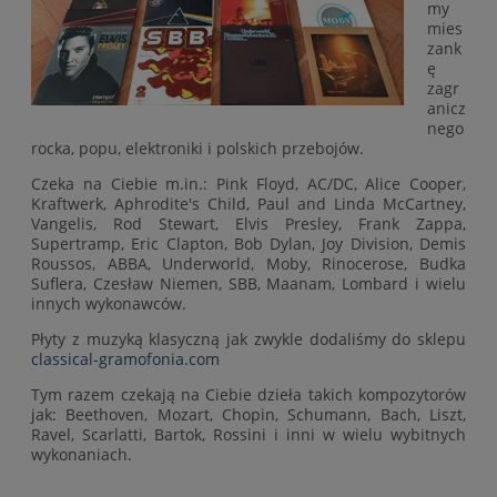
my
mies
zank
ę
zagr
anicz
nego
rocka, popu, elektroniki i polskich przebojów.
Czeka na Ciebie m.in.: Pink Floyd, AC/DC, Alice Cooper,
Kraftwerk, Aphrodite's Child, Paul and Linda McCartney,
Vangelis, Rod Stewart, Elvis Presley, Frank Zappa,
Supertramp, Eric Clapton, Bob Dylan, Joy Division, Demis
Roussos, ABBA, Underworld, Moby, Rinocerose, Budka
Suflera, Czesław Niemen, SBB, Maanam, Lombard i wielu
innych wykonawców.
Płyty z muzyką klasyczną jak zwykle dodaliśmy do sklepu
classical-gramofonia.com
Tym razem czekają na Ciebie dzieła takich kompozytorów
jak: Beethoven, Mozart, Chopin, Schumann, Bach, Liszt,
Ravel, Scarlatti, Bartok, Rossini i inni w wielu wybitnych
wykonaniach.