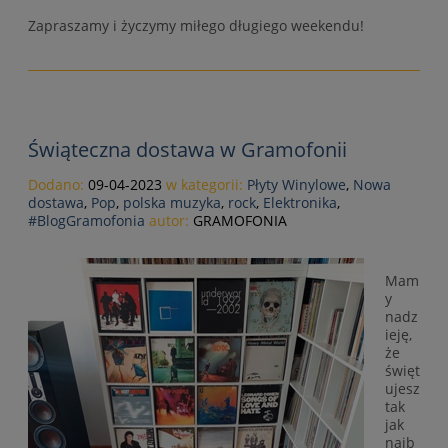
Zapraszamy i życzymy miłego długiego weekendu!
Świąteczna dostawa w Gramofonii
Dodano:
09-04-2023
w kategorii:
Płyty Winylowe
,
Nowa
dostawa
,
Pop
,
polska muzyka
,
rock
,
Elektronika
,
#BlogGramofonia
autor:
GRAMOFONIA
Mam
y
nadz
ieję,
że
święt
ujesz
tak
jak
najb