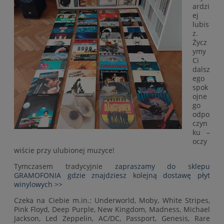
ardzi
ej
lubis
z.
Życz
ymy
Ci
dalsz
ego
spok
ojne
go
odpo
czyn
ku –
oczy
wiście przy ulubionej muzyce!
Tymczasem tradycyjnie
zapraszamy do sklepu
GRAMOFONIA gdzie znajdziesz kolejną dostawę płyt
winylowych >>
Czeka na Ciebie m.in.: Underworld, Moby, White Stripes,
Pink Floyd, Deep Purple, New Kingdom, Madness, Michael
Jackson, Led Zeppelin, AC/DC, Passport, Genesis, Rare