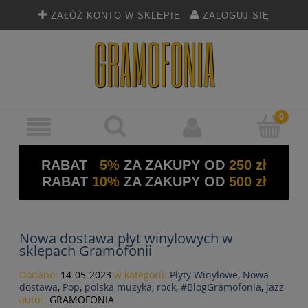
ZAŁÓŻ KONTO W SKLEPIE
ZALOGUJ SIĘ
RABAT
5%
ZA ZAKUPY OD
250 zł
RABAT
10%
ZA ZAKUPY OD
500 zł
Nowa dostawa płyt winylowych w
sklepach Gramofonii
Dodano:
14-05-2023
w kategorii:
Płyty Winylowe
,
Nowa
dostawa
,
Pop
,
polska muzyka
,
rock
,
#BlogGramofonia
,
jazz
autor:
GRAMOFONIA