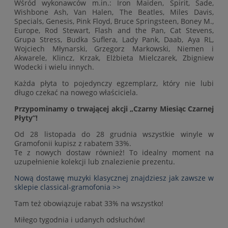
Wśród wykonawców m.in.: Iron Maiden, Spirit, Sade,
Wishbone Ash, Van Halen, The Beatles, Miles Davis,
Specials, Genesis, Pink Floyd, Bruce Springsteen, Boney M.,
Europe, Rod Stewart, Flash and the Pan, Cat Stevens,
Grupa Stress, Budka Suflera, Lady Pank, Daab, Aya RL,
Wojciech Młynarski, Grzegorz Markowski, Niemen i
Akwarele, Klincz, Krzak, Elżbieta Mielczarek, Zbigniew
Wodecki i wielu innych.
Każda płyta to pojedynczy egzemplarz, który nie lubi
długo czekać na nowego właściciela.
Przypominamy o trwającej akcji „Czarny Miesiąc Czarnej
Płyty”!
Od 28 listopada do 28 grudnia wszystkie winyle w
Gramofonii kupisz z rabatem 33%.
Te z nowych dostaw również! To idealny moment na
uzupełnienie kolekcji lub znalezienie prezentu.
Nową dostawę muzyki klasycznej znajdziesz jak zawsze w
sklepie classical-gramofonia >>
Tam też obowiązuje rabat 33% na wszystko!
Miłego tygodnia i udanych odsłuchów!