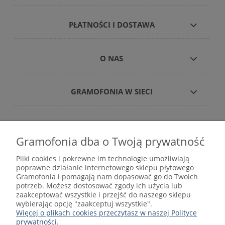
PŁATNOŚCI I DOSTAWA
O NAS
GRAMOFONIA W SIECI
Gramofonia dba o Twoją prywatność
Płyty winylowe – internetowy sklep płytowy
Pliki cookies i pokrewne im technologie umożliwiają
gramofonia.com
poprawne działanie internetowego sklepu płytowego
kontakt@gramofonia.info
Gramofonia i pomagają nam dopasować go do Twoich
+48 601 262 000
potrzeb. Możesz dostosować zgody ich użycia lub
Copyright © 2012–2026 GRAMOFONIA
zaakceptować wszystkie i przejść do naszego sklepu
wybierając opcję "zaakceptuj wszystkie".
Więcej o plikach cookies przeczytasz w naszej Polityce
prywatności.