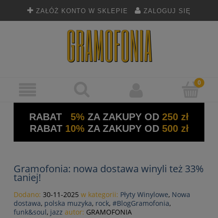
ZAŁÓŻ KONTO W SKLEPIE
ZALOGUJ SIĘ
RABAT
5%
ZA ZAKUPY OD
250 zł
RABAT
10%
ZA ZAKUPY OD
500 zł
Gramofonia: nowa dostawa winyli też 33%
taniej!
Dodano:
30-11-2025
w kategorii:
Płyty Winylowe
,
Nowa
dostawa
,
polska muzyka
,
rock
,
#BlogGramofonia
,
funk&soul
,
jazz
autor:
GRAMOFONIA