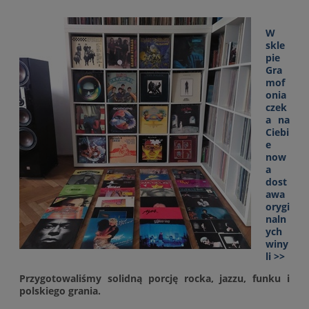
W
skle
pie
Gra
mof
onia
czek
a na
Ciebi
e
now
a
dost
awa
orygi
naln
ych
winy
li >>
Przygotowaliśmy solidną porcję rocka, jazzu, funku i
polskiego grania.