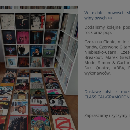
W dziale nowości s
winylowych >>
Dodaliśmy kolejne pos
rock oraz pop.
Czeka na Ciebie, m.in.
Panów, Czerwone Gitary,
Niebiesko-Czarni, Czes
Breakout, Marek Grec
Mode, Simon & Garfunke
Suzi Quatro, ABBA, E
wykonawców.
Dostawę płyt z muzy
CLASSICAL-GRAMOFONI
Zapraszamy i życzymy m