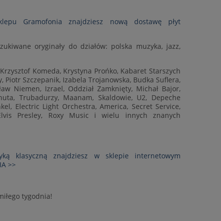
klepu Gramofonia znajdziesz nową dostawę płyt
zukiwane oryginały do działów: polska muzyka, jazz,
: Krzysztof Komeda, Krystyna Prońko, Kabaret Starszych
 Piotr Szczepanik, Izabela Trojanowska, Budka Suflera,
ław Niemen, Izrael, Oddział Zamknięty, Michał Bajor,
huta, Trubadurzy, Maanam, Skaldowie, U2, Depeche
l, Electric Light Orchestra, America, Secret Service,
lvis Presley, Roxy Music i wielu innych znanych
ką klasyczną znajdziesz w sklepie internetowym
A >>
iłego tygodnia!