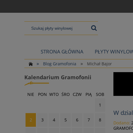
STRONA GŁÓWNA
PŁYTY WINYLO
»
»
Blog Gramofonia
Michał Bajor
Kalendarium Gramofonii
NIE
PON
WTO
ŚRO
CZW
PIĄ
SOB
1
W dzia
2
3
4
5
6
7
8
Dodano:
GRAMOFO