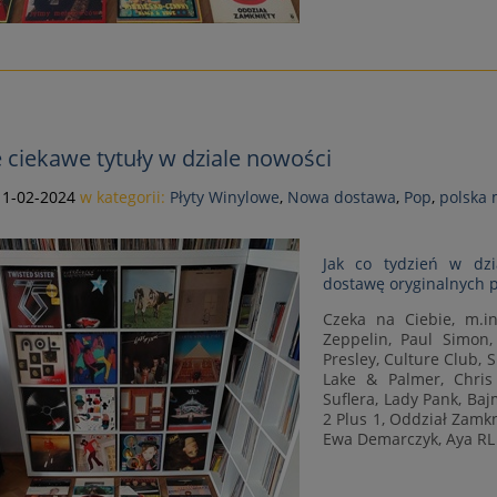
 ciekawe tytuły w dziale nowości
11-02-2024
w kategorii:
Płyty Winylowe
,
Nowa dostawa
,
Pop
,
polska
Jak co tydzień w dzi
dostawę oryginalnych p
Czeka na Ciebie, m.in
Zeppelin, Paul Simon, 
Presley, Culture Club, 
Lake & Palmer, Chris
Suflera, Lady Pank, Baj
2 Plus 1, Oddział Zamk
Ewa Demarczyk, Aya RL 