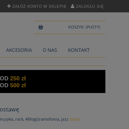
ZAŁÓŻ KONTO W SKLEPIE
ZALOGUJ SIĘ
KOSZYK:
(PUSTY)
AKCESORIA
O NAS
KONTAKT
 OD
250 zł
 OD
500 zł
dostawę
 muzyka
,
rock
,
#BlogGramofonia
,
jazz
autor: