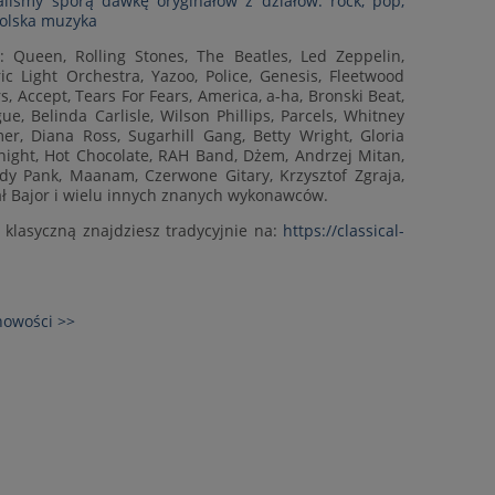
iśmy sporą dawkę oryginałów z działów: rock, pop,
polska muzyka
: Queen, Rolling Stones, The Beatles, Led Zeppelin,
ric Light Orchestra, Yazoo, Police, Genesis, Fleetwood
s, Accept, Tears For Fears, America, a-ha, Bronski Beat,
e, Belinda Carlisle, Wilson Phillips, Parcels, Whitney
, Diana Ross, Sugarhill Gang, Betty Wright, Gloria
night, Hot Chocolate, RAH Band, Dżem, Andrzej Mitan,
ady Pank, Maanam, Czerwone Gitary, Krzysztof Zgraja,
ł Bajor i wielu innych znanych wykonawców.
klasyczną znajdziesz tradycyjnie na:
https://classical-
nowości >>