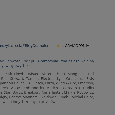
 muzyka
,
rock
,
#BlogGramofonia
autor:
GRAMOFONIA
ale nowości sklepu Gramofonia znajdziesz kolejną
łyt winylowych >>
.: Pink Floyd, Twisted Sister, Chuck Mangione, Led
Rod Stewart, Tomita, Electric Light Orchestra, Elvis
Spandau Ballet, C.C. Catch, Earth, Wind & Fire, Emerson,
 Rea, ABBA, Kobranocka, Andrzej Garczarek, Budka
m, Stan Borys, Breakout, Anna Jantar, Maryla Rodowicz,
nięty, Poerox, Maanam, Skaldowie, Kombi, Michał Bajor,
i wielu innych znanych artystów.