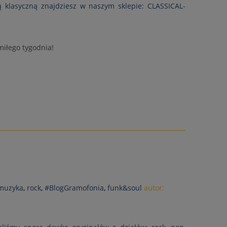
 klasyczną znajdziesz w naszym sklepie: CLASSICAL-
miłego tygodnia!
 muzyka
,
rock
,
#BlogGramofonia
,
funk&soul
autor: