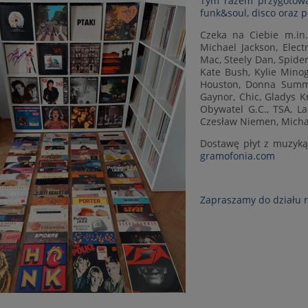
Tym razem przygotowal
funk&soul, disco oraz 
Czeka na Ciebie m.in.
Michael Jackson, Elect
Mac, Steely Dan, Spider
Kate Bush, Kylie Minogu
Houston, Donna Summer
Gaynor, Chic, Gladys K
Obywatel G.C., TSA, L
Czesław Niemen, Micha
Dostawę płyt z muzyką 
gramofonia.com
Zapraszamy do działu 