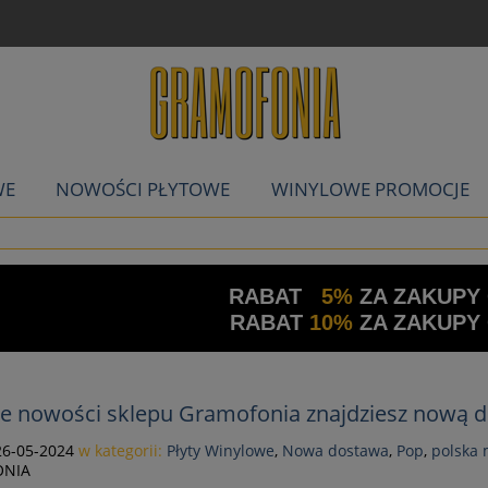
WE
NOWOŚCI PŁYTOWE
WINYLOWE PROMOCJE
RABAT
5%
ZA ZAKUPY
RABAT
10%
ZA ZAKUPY
le nowości sklepu Gramofonia znajdziesz nową 
26-05-2024
w kategorii:
Płyty Winylowe
,
Nowa dostawa
,
Pop
,
polska
NIA