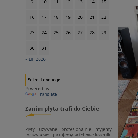
9
10
11
12
13
14
15
16
17
18
19
20
21
22
23
24
25
26
27
28
29
30
31
« LIP 2026
Powered by
Translate
Zanim płyta trafi do Ciebie
Płyty używane profesjonalnie myjemy
maszynowo i pakujemy w foliowe koszulki