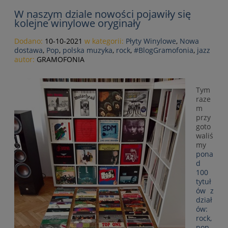
W naszym dziale nowości pojawiły się
kolejne winylowe oryginały
Dodano:
10-10-2021
w kategorii:
Płyty Winylowe
,
Nowa
dostawa
,
Pop
,
polska muzyka
,
rock
,
#BlogGramofonia
,
jazz
autor:
GRAMOFONIA
Tym
raze
m
przy
goto
waliś
my
pona
d
100
tytuł
ów z
dział
ów:
rock,
pop,