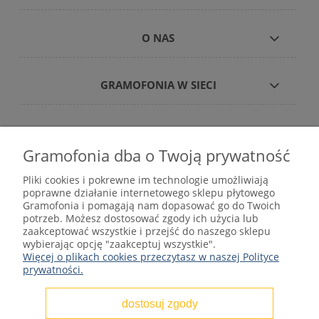
O NAS
GRAMOFONIA W SIECI
Gramofonia dba o Twoją prywatność
Płyty winylowe – internetowy sklep płytowy
Pliki cookies i pokrewne im technologie umożliwiają
gramofonia.com
poprawne działanie internetowego sklepu płytowego
kontakt@gramofonia.info
Gramofonia i pomagają nam dopasować go do Twoich
+48 601 262 000
potrzeb. Możesz dostosować zgody ich użycia lub
Copyright © 2012–2026 GRAMOFONIA
zaakceptować wszystkie i przejść do naszego sklepu
wybierając opcję "zaakceptuj wszystkie".
Więcej o plikach cookies przeczytasz w naszej Polityce
prywatności.
dostosuj zgody