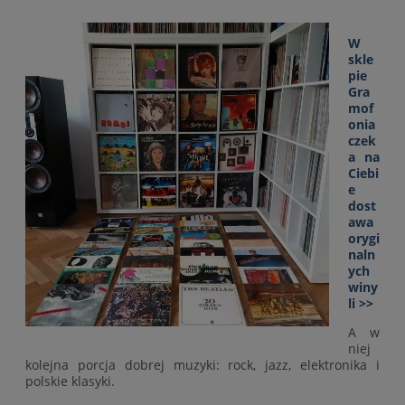
W
skle
pie
Gra
mof
onia
czek
a na
Ciebi
e
dost
awa
orygi
naln
ych
winy
li >>
A w
niej
kolejna porcja dobrej muzyki: rock, jazz, elektronika i
polskie klasyki.