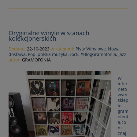
Oryginalne winyle w stanach
kolekcjonerskich
Dodano:
22-10-2023
w kategorii:
Płyty Winylowe
,
Nowa
dostawa
,
Pop
,
polska muzyka
,
rock
,
#BlogGramofonia
,
jazz
autor:
GRAMOFONIA
W
inter
neto
wym
sklep
ie
gram
ofoni
a.co
m
znaj