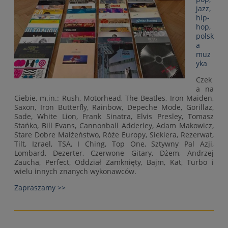
jazz,
hip-
hop,
polsk
a
muz
yka
Czek
a na
Ciebie, m.in.: Rush, Motorhead, The Beatles, Iron Maiden,
Saxon, Iron Butterfly, Rainbow, Depeche Mode, Gorillaz,
Sade, White Lion, Frank Sinatra, Elvis Presley, Tomasz
Stańko, Bill Evans, Cannonball Adderley, Adam Makowicz,
Stare Dobre Małżeństwo, Róże Europy, Siekiera, Rezerwat,
Tilt, Izrael, TSA, I Ching, Top One, Sztywny Pal Azji,
Lombard, Dezerter, Czerwone Gitary, Dżem, Andrzej
Zaucha, Perfect, Oddział Zamknięty, Bajm, Kat, Turbo i
wielu innych znanych wykonawców.
Zapraszamy >>