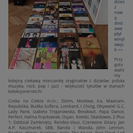
dzies
z
now
ą
dost
awę
płyt
winyl
owyc
h >>
Przy
goto
waliś
my
kolejną ciekawą mieszankę oryginałów z działów: polska
muzyka, rock, pop i jazz - większość tytułów w stanach
kolekcjonerskich!
Czeka na Ciebie m.in.: Dżem, Moskwa, Ira, Maanam,
Republika, Budka Suflera, Lombard, I Ching, Obywatel G.C,
Lady Pank, Izabela Trojanowska, Breakout, Papa Dance,
Perfect, Halina Frąckowiak, Osjan, Kombi, Skaldowie, 2 Plus
1, Oddział Zamknięty, Rendez-Vous, Czerwone Gitary, Jan
A.P. Kaczmarek, SBB, Banda i Wanda, John Lennon,
Beatles, Wings, Rainbow, Yello, The Knack, Pink Floyd, Led