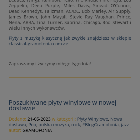
Zeppelin, Deep Purple, Miles Davis, Sinead O'Connor,
Dead Kennedys, Talizman, AC/DC, Bob Marley, Air Supply,
James Brown, John Mayall, Stevie Ray Vaughan, Prince,
Nena, ABBA, Tina Turner, Sabrina, Chicago, Rod Stewart i
wielu innych wykonawców.
Płyty z muzyką klasyczną jak zwykle znajdziesz w sklepie
classical-gramofonia.com >>
Zapraszamy i życzymy miłego tygodnia!
Poszukiwane płyty winylowe w nowej
dostawie
Dodano:
21-05-2023
w kategorii:
Płyty Winylowe
,
Nowa
dostawa
,
Pop
,
polska muzyka
,
rock
,
#BlogGramofonia
,
jazz
autor:
GRAMOFONIA