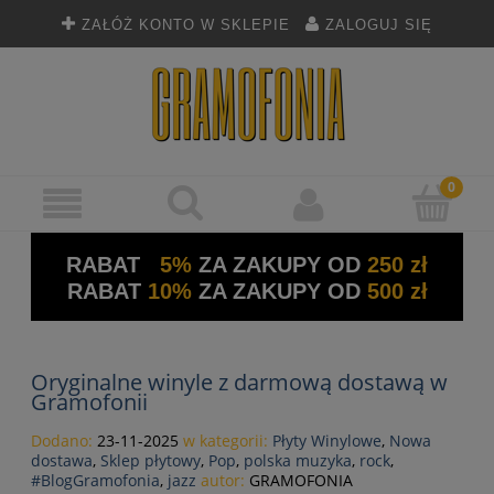
ZAŁÓŻ KONTO W SKLEPIE
ZALOGUJ SIĘ
RABAT
5%
ZA ZAKUPY OD
250 zł
RABAT
10%
ZA ZAKUPY OD
500 zł
Oryginalne winyle z darmową dostawą w
Gramofonii
Dodano:
23-11-2025
w kategorii:
Płyty Winylowe
,
Nowa
dostawa
,
Sklep płytowy
,
Pop
,
polska muzyka
,
rock
,
#BlogGramofonia
,
jazz
autor:
GRAMOFONIA