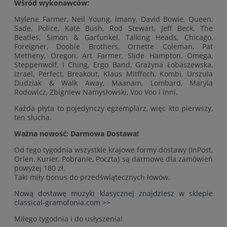
Wśród wykonawców:
Mylene Farmer, Neil Young, Imany, David Bowie, Queen,
Sade, Police, Kate Bush, Rod Stewart, Jeff Beck, The
Beatles, Simon & Garfunkel, Talking Heads, Chicago,
Foreigner, Doobie Brothers, Ornette Coleman, Pat
Metheny, Oregon, Art Farmer, Slide Hampton, Omega,
Steppenwolf, I Ching, Ergo Band, Grażyna Łobaszewska,
Izrael, Perfect, Breakout, Klaus Mitffoch, Kombi, Urszula
Dudziak & Walk Away, Maanam, Lombard, Maryla
Rodowicz, Zbigniew Namysłowski, Voo Voo i inni.
Każda płyta to pojedynczy egzemplarz, więc kto pierwszy,
ten słucha.
Ważna nowość: Darmowa Dostawa!
Od tego tygodnia wszystkie krajowe formy dostawy (InPost,
Orlen, Kurier, Pobranie, Poczta) są darmowe dla zamówień
powyżej 180 zł.
Taki miły bonus do przedświątecznych łowów.
Nową dostawę muzyki klasycznej znajdziesz w sklepie
classical-gramofonia.com >>
Miłego tygodnia i do usłyszenia!