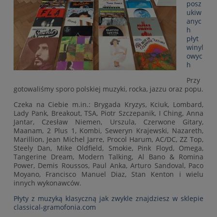
posz
ukiw
anyc
h
płyt
winyl
owyc
h
Przy
gotowaliśmy sporo polskiej muzyki, rocka, jazzu oraz popu.
Czeka na Ciebie m.in.: Brygada Kryzys, Kciuk, Lombard,
Lady Pank, Breakout, TSA, Piotr Szczepanik, I Ching, Anna
Jantar, Czesław Niemen, Urszula, Czerwone Gitary,
Maanam, 2 Plus 1, Kombi, Seweryn Krajewski, Nazareth,
Marillion, Jean Michel Jarre, Procol Harum, AC/DC, ZZ Top,
Steely Dan, Mike Oldfield, Smokie, Pink Floyd, Omega,
Tangerine Dream, Modern Talking, Al Bano & Romina
Power, Demis Roussos, Paul Anka, Arturo Sandoval, Paco
Moyano, Francisco Manuel Diaz, Stan Kenton i wielu
innych wykonawców.
Płyty z muzyką klasyczną jak zwykle znajdziesz w sklepie
classical-gramofonia.com