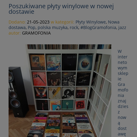
Poszukiwane płyty winylowe w nowej
dostawie
Dodano:
21-05-2023
w kategorii:
Płyty Winylowe
,
Nowa
dostawa
,
Pop
,
polska muzyka
,
rock
,
#BlogGramofonia
,
jazz
autor:
GRAMOFONIA
W
inter
neto
wym
sklep
ie
Gra
mofo
nia
znaj
dzies
z
now
ą
dost
awę