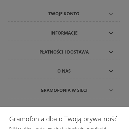
TWOJE KONTO
INFORMACJE
PŁATNOŚCI I DOSTAWA
O NAS
GRAMOFONIA W SIECI
Gramofonia dba o Twoją prywatność
Płyty winylowe – internetowy sklep płytowy
Pliki cookies i pokrewne im technologie umożliwiają