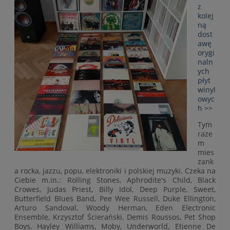
z
kolej
ną
dost
awę
orygi
naln
ych
płyt
winyl
owyc
h >>
Tym
raze
m
mies
zank
a rocka, jazzu, popu, elektroniki i polskiej muzyki. Czeka na
Ciebie m.in.: Rolling Stones, Aphrodite's Child, Black
Crowes, Judas Priest, Billy Idol, Deep Purple, Sweet,
Butterfield Blues Band, Pee Wee Russell, Duke Ellington,
Arturo Sandoval, Woody Herman, Eden Electronic
Ensemble, Krzysztof Ścierański, Demis Roussos, Pet Shop
Boys, Hayley Williams, Moby, Underworld, Etienne De