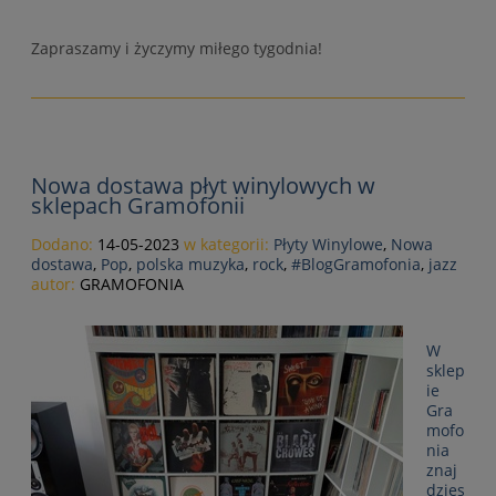
Zapraszamy i życzymy miłego tygodnia!
Nowa dostawa płyt winylowych w
sklepach Gramofonii
Dodano:
14-05-2023
w kategorii:
Płyty Winylowe
,
Nowa
dostawa
,
Pop
,
polska muzyka
,
rock
,
#BlogGramofonia
,
jazz
autor:
GRAMOFONIA
W
sklep
ie
Gra
mofo
nia
znaj
dzies