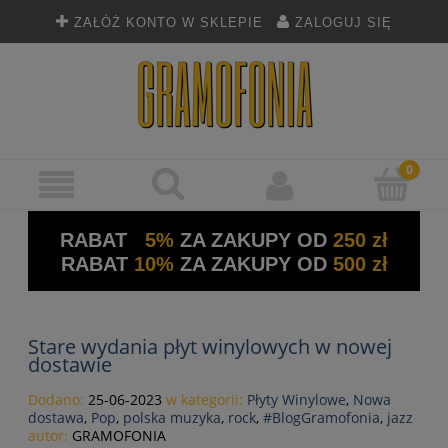
ZAŁÓŻ KONTO W SKLEPIE
ZALOGUJ SIĘ
RABAT
5%
ZA ZAKUPY OD
250 zł
RABAT
10%
ZA ZAKUPY OD
500 zł
Stare wydania płyt winylowych w nowej
dostawie
Dodano:
25-06-2023
w kategorii:
Płyty Winylowe
,
Nowa
dostawa
,
Pop
,
polska muzyka
,
rock
,
#BlogGramofonia
,
jazz
autor:
GRAMOFONIA