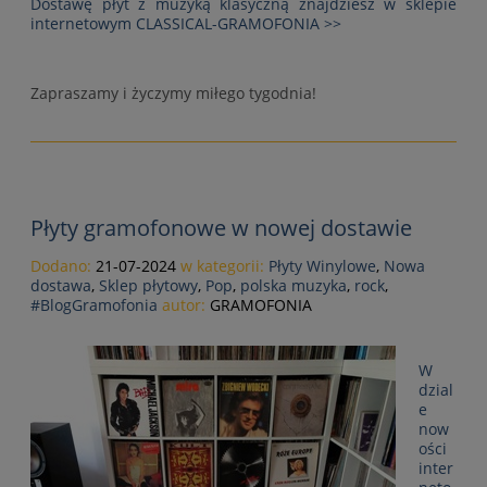
Dostawę płyt z muzyką klasyczną znajdziesz w sklepie
internetowym CLASSICAL-GRAMOFONIA >>
Zapraszamy i życzymy miłego tygodnia!
Płyty gramofonowe w nowej dostawie
Dodano:
21-07-2024
w kategorii:
Płyty Winylowe
,
Nowa
dostawa
,
Sklep płytowy
,
Pop
,
polska muzyka
,
rock
,
#BlogGramofonia
autor:
GRAMOFONIA
W
dzial
e
now
ości
inter