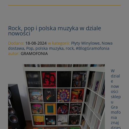
Rock, pop i polska muzyka w dziale
nowości
Dodano:
18-08-2024
w kategorii:
Płyty Winylowe
,
Nowa
dostawa
,
Pop
,
polska muzyka
,
rock
,
#BlogGramofonia
autor:
GRAMOFONIA
W
dzial
e
now
ości
sklep
u
Gra
mofo
nia
znaj
dzies