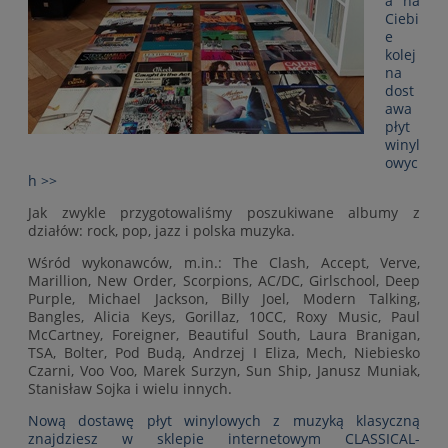
a na
Ciebi
e
kolej
na
dost
awa
płyt
winyl
owyc
h >>
Jak zwykle przygotowaliśmy poszukiwane albumy z
działów: rock, pop, jazz i polska muzyka.
Wśród wykonawców, m.in.: The Clash, Accept, Verve,
Marillion, New Order, Scorpions, AC/DC, Girlschool, Deep
Purple, Michael Jackson, Billy Joel, Modern Talking,
Bangles, Alicia Keys, Gorillaz, 10CC, Roxy Music, Paul
McCartney, Foreigner, Beautiful South, Laura Branigan,
TSA, Bolter, Pod Budą, Andrzej I Eliza, Mech, Niebiesko
Czarni, Voo Voo, Marek Surzyn, Sun Ship, Janusz Muniak,
Stanisław Sojka i wielu innych.
Nową dostawę płyt winylowych z muzyką klasyczną
znajdziesz w sklepie internetowym CLASSICAL-