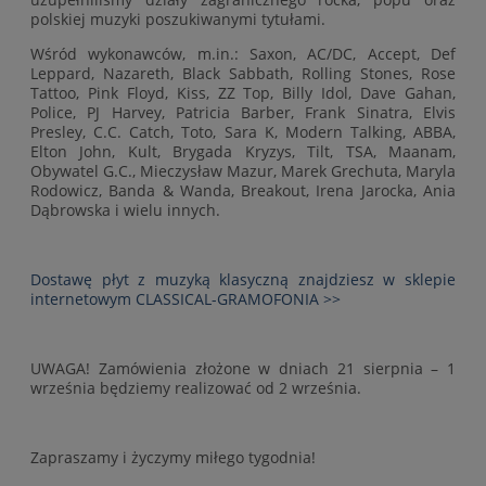
polskiej muzyki poszukiwanymi tytułami.
Wśród wykonawców, m.in.: Saxon, AC/DC, Accept, Def
Leppard, Nazareth, Black Sabbath, Rolling Stones, Rose
Tattoo, Pink Floyd, Kiss, ZZ Top, Billy Idol, Dave Gahan,
Police, PJ Harvey, Patricia Barber, Frank Sinatra, Elvis
Presley, C.C. Catch, Toto, Sara K, Modern Talking, ABBA,
Elton John, Kult, Brygada Kryzys, Tilt, TSA, Maanam,
Obywatel G.C., Mieczysław Mazur, Marek Grechuta, Maryla
Rodowicz, Banda & Wanda, Breakout, Irena Jarocka, Ania
Dąbrowska i wielu innych.
Dostawę płyt z muzyką klasyczną znajdziesz w sklepie
internetowym CLASSICAL-GRAMOFONIA >>
UWAGA! Zamówienia złożone w dniach 21 sierpnia – 1
września będziemy realizować od 2 września.
Zapraszamy i życzymy miłego tygodnia!