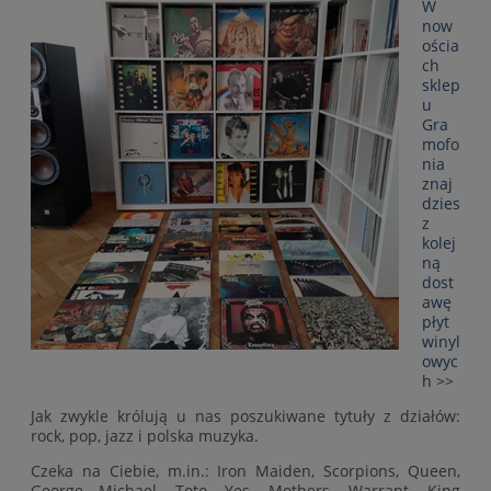
W
now
ościa
ch
sklep
u
Gra
mofo
nia
znaj
dzies
z
kolej
ną
dost
awę
płyt
winyl
owyc
h >>
Jak zwykle królują u nas poszukiwane tytuły z działów:
rock, pop, jazz i polska muzyka.
Czeka na Ciebie, m.in.: Iron Maiden, Scorpions, Queen,
George Michael, Toto, Yes, Mothers, Warrant, King