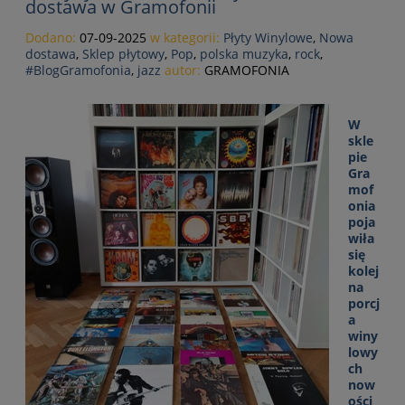
dostawa w Gramofonii
Dodano:
07-09-2025
w kategorii:
Płyty Winylowe
,
Nowa
dostawa
,
Sklep płytowy
,
Pop
,
polska muzyka
,
rock
,
#BlogGramofonia
,
jazz
autor:
GRAMOFONIA
W
skle
pie
Gra
mof
onia
poja
wiła
się
kolej
na
porcj
a
winy
lowy
ch
now
ości