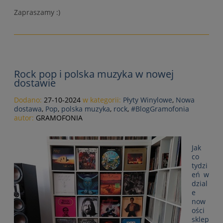
Zapraszamy :)
Rock pop i polska muzyka w nowej
dostawie
Dodano:
27-10-2024
w kategorii:
Płyty Winylowe
,
Nowa
dostawa
,
Pop
,
polska muzyka
,
rock
,
#BlogGramofonia
autor:
GRAMOFONIA
Jak
co
tydzi
eń w
dzial
e
now
ości
sklep