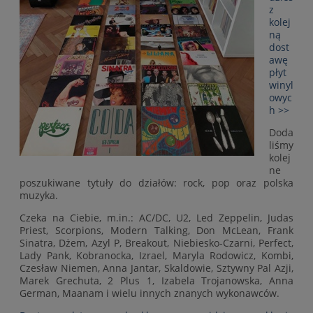
z
kolej
ną
dost
awę
płyt
winyl
owyc
h >>
Doda
liśmy
kolej
ne
poszukiwane tytuły do działów: rock, pop oraz polska
muzyka.
Czeka na Ciebie, m.in.: AC/DC, U2, Led Zeppelin, Judas
Priest, Scorpions, Modern Talking, Don McLean, Frank
Sinatra, Dżem, Azyl P, Breakout, Niebiesko-Czarni, Perfect,
Lady Pank, Kobranocka, Izrael, Maryla Rodowicz, Kombi,
Czesław Niemen, Anna Jantar, Skaldowie, Sztywny Pal Azji,
Marek Grechuta, 2 Plus 1, Izabela Trojanowska, Anna
German, Maanam i wielu innych znanych wykonawców.