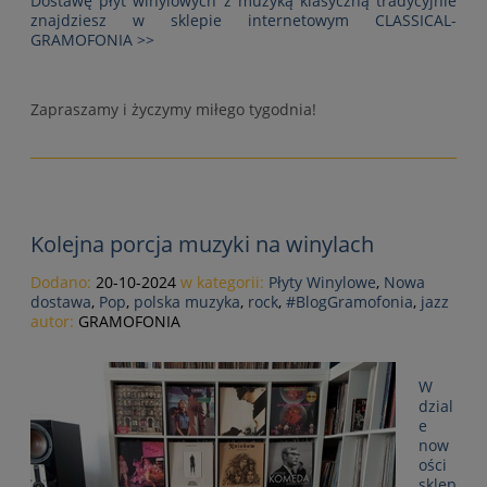
Dostawę płyt winylowych z muzyką klasyczną tradycyjnie
znajdziesz w sklepie internetowym CLASSICAL-
GRAMOFONIA >>
Zapraszamy i życzymy miłego tygodnia!
Kolejna porcja muzyki na winylach
Dodano:
20-10-2024
w kategorii:
Płyty Winylowe
,
Nowa
dostawa
,
Pop
,
polska muzyka
,
rock
,
#BlogGramofonia
,
jazz
autor:
GRAMOFONIA
W
dzial
e
now
ości
sklep