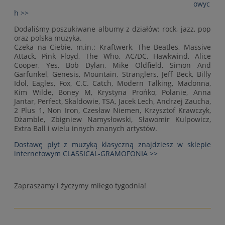
owyc
h >>
Dodaliśmy poszukiwane albumy z działów: rock, jazz, pop
oraz polska muzyka.
Czeka na Ciebie, m.in.: Kraftwerk, The Beatles, Massive
Attack, Pink Floyd, The Who, AC/DC, Hawkwind, Alice
Cooper, Yes, Bob Dylan, Mike Oldfield, Simon And
Garfunkel, Genesis, Mountain, Stranglers, Jeff Beck, Billy
Idol, Eagles, Fox, C.C. Catch, Modern Talking, Madonna,
Kim Wilde, Boney M, Krystyna Prońko, Polanie, Anna
Jantar, Perfect, Skaldowie, TSA, Jacek Lech, Andrzej Zaucha,
2 Plus 1, Non Iron, Czesław Niemen, Krzysztof Krawczyk,
Dżamble, Zbigniew Namysłowski, Sławomir Kulpowicz,
Extra Ball i wielu innych znanych artystów.
Dostawę płyt z muzyką klasyczną znajdziesz w sklepie
internetowym CLASSICAL-GRAMOFONIA >>
Zapraszamy i życzymy miłego tygodnia!