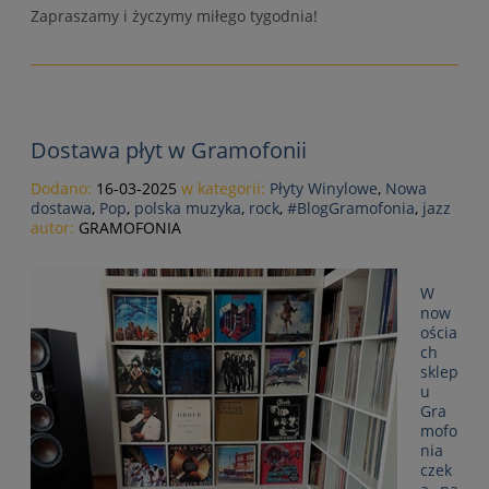
Zapraszamy i życzymy miłego tygodnia!
Dostawa płyt w Gramofonii
Dodano:
16-03-2025
w kategorii:
Płyty Winylowe
,
Nowa
dostawa
,
Pop
,
polska muzyka
,
rock
,
#BlogGramofonia
,
jazz
autor:
GRAMOFONIA
W
now
ościa
ch
sklep
u
Gra
mofo
nia
czek