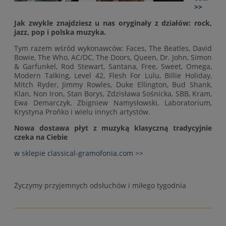
>>
Jak zwykle znajdziesz u nas oryginały z działów: rock,
jazz, pop i polska muzyka.
Tym razem wśród wykonawców: Faces, The Beatles, David
Bowie, The Who, AC/DC, The Doors, Queen, Dr. John, Simon
& Garfunkel, Rod Stewart, Santana, Free, Sweet, Omega,
Modern Talking, Level 42, Flesh For Lulu, Billie Holiday,
Mitch Ryder, Jimmy Rowles, Duke Ellington, Bud Shank,
Klan, Non Iron, Stan Borys, Zdzisława Sośnicka, SBB, Kram,
Ewa Demarczyk, Zbigniew Namysłowski, Laboratorium,
Krystyna Prońko i wielu innych artystów.
Nowa dostawa płyt z muzyką klasyczną tradycyjnie
czeka na Ciebie
w sklepie classical-gramofonia.com >>
Życzymy przyjemnych odsłuchów i miłego tygodnia