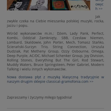
owyc
h >>
Jak
zwykle czeka na Ciebie mieszanka polskiej muzyki, rocka,
jazzu i popu.
Wśród wykonawców m.in.: Dżem, Lady Pank, Perfect,
Kombi, Oddział Zamknięty, SBB, Czesław Niemen,
Lombard, Skaldowie, John Porter, Mech, Tomasz Stańko,
Ścierański-Surzyn Trio, String Connection, Urszula
Dudziak, Pat Metheny Group, Ozzy Osbourne, Omega,
Deep Purple, AC/DC, Michael Schenker Group, Joy Division,
Rolling Stones, Everything But The Girl, Rod Stewart,
Muddy Waters, Bruce Springsteen, Peter Gabriel, Modern
Talking i wielu innych wykonawców.
Nowa dostawa płyt z muzyką klasyczną tradycyjnie w
naszym drugim sklepie classical-gramofonia.com >>
Zapraszamy i życzymy miłego tygodnia!