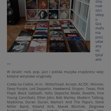
śmy
now
ości
sklep
u
Gra
mofo
nia
posz
ukiw
any
mi
tytuł
ami
>>
W dziale: rock, pop, jazz i polska muzyka znajdziesz więc
kolejne winylowe oryginały.
Czeka na Ciebie, m.in.: Motorhead, Accept, AC/DC, Mission,
Deep Purple, Led Zeppelin, Hawkwind, Stryper, Texas, Pink
Floyd, Black Sabbath, Yello, Depeche Mode, Roxette, Fine
Young Cannibals, Elton John, Bob Marley, Modern Talking,
Madonna, Duran Duran, Mama's And The Papa's, Steve
Miller Band, Roland Kirk, Marek Bliziński, Zbigniew
Namysłowski, Dżem, Izabela Trojanowska, Voo Voo,