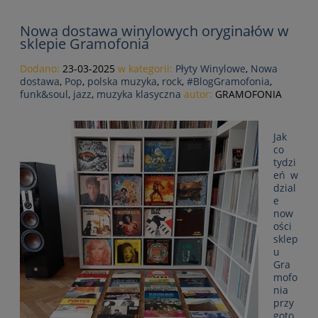
Nowa dostawa winylowych oryginałów w
sklepie Gramofonia
Dodano:
23-03-2025
w kategorii:
Płyty Winylowe
,
Nowa
dostawa
,
Pop
,
polska muzyka
,
rock
,
#BlogGramofonia
,
funk&soul
,
jazz
,
muzyka klasyczna
autor:
GRAMOFONIA
Jak
co
tydzi
eń w
dzial
e
now
ości
sklep
u
Gra
mofo
nia
przy
goto