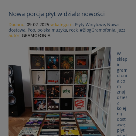
Nowa porcja płyt w dziale nowości
Dodano:
09-02-2025
w kategorii:
Płyty Winylowe
,
Nowa
dostawa
,
Pop
,
polska muzyka
,
rock
,
#BlogGramofonia
,
jazz
autor:
GRAMOFONIA
W
sklep
ie
gram
ofoni
a.co
m
znaj
dzies
z
kolej
ną
dost
awę
płyt
winyl