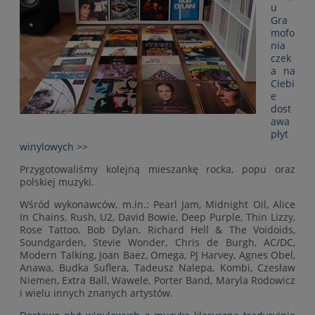
u
Gra
mofo
nia
czek
a na
Ciebi
e
dost
awa
płyt
winylowych >>
Przygotowaliśmy kolejną mieszankę rocka, popu oraz
polskiej muzyki.
Wśród wykonawców, m.in.: Pearl Jam, Midnight Oil, Alice
In Chains, Rush, U2, David Bowie, Deep Purple, Thin Lizzy,
Rose Tattoo, Bob Dylan, Richard Hell & The Voidoids,
Soundgarden, Stevie Wonder, Chris de Burgh, AC/DC,
Modern Talking, Joan Baez, Omega, PJ Harvey, Agnes Obel,
Anawa, Budka Suflera, Tadeusz Nalepa, Kombi, Czesław
Niemen, Extra Ball, Wawele, Porter Band, Maryla Rodowicz
i wielu innych znanych artystów.