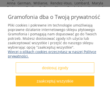
Anna German, Wiślanie, Rendez-Vous, Lombard, Maryla
Rodowicz, Budka Suflera, Sława Przybylska, Krzysztof
Komeda, Włodek Gulgowski, Krzysztof Ścierański, Michael
Gramofonia dba o Twoją prywatność
Jackson, Whitesnake, Nirvana, New Order, Modern Talking,
Genesis, Locomotiv GT, Leonard Cohen, Boney M, Eric
Clapton, Kate Bush, Tanita Tikaram i wielu innych znanych
Pliki cookies i pokrewne im technologie umożliwiają
artystów.
poprawne działanie internetowego sklepu płytowego
Gramofonia i pomagają nam dopasować go do Twoich
Nową dostawę płyt z muzyką klasyczną znajdziesz w
potrzeb. Możesz dostosować zgody ich użycia lub
sklepie internetowym CLASSICAL-GRAMOFONIA >>
zaakceptować wszystkie i przejść do naszego sklepu
wybierając opcję "zaakceptuj wszystkie".
Więcej o plikach cookies przeczytasz w naszej Polityce
prywatności.
Zapraszamy i życzymy miłego tygodnia,
dostosuj zgody
zaakceptuj wszystkie
Polska muzyka, zagraniczny rock oraz pop
Dodano:
14-07-2024
w kategorii:
Płyty Winylowe
,
Nowa
dostawa
,
Classic Rock
,
Pop
,
polska muzyka
,
#BlogGramofonia
autor:
GRAMOFONIA