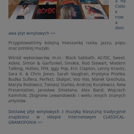
a na
Ciebi
e
now
a
dost
awa płyt winylowych >>
Przygotowaliśmy kolejną mieszankę rocka, jazzu, popu
oraz polskiej muzyki.
Wśród wykonawców, m.in.: Black Sabbath, AC/DC, Sweet,
Adele, Simon & Garfunkel, Smokie, Rod Stewart, Modern
Talking, Hollies, FFN, Iggy Pop, Eric Clapton, Lenny Kravitz,
Sara K. & Chris Jones, Sarah Vaughan, Krystyna Prońko,
Budka Suflera, Perfect, Skalpel, Voo Voo, Marek Grechuta,
Maryla Rodowicz, Tomasz Stańko, Andrzej Kurylewicz, New
Presentation, Jarosław Śmietana, Alex Band, Wojciech
Kamiński, Zbigniew Lewandowski i wielu innych znanych
artystów.
Dostawę płyt winylowych z muzyką klasyczną tradycyjnie
znajdziesz w sklepie internetowym CLASSICAL-
GRAMOFONIA >>