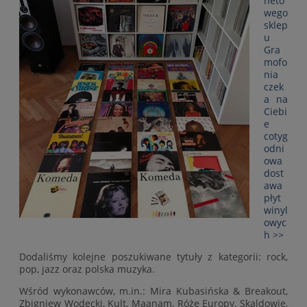
neto
wego
sklep
u
Gra
mofo
nia
czek
a na
Ciebi
e
cotyg
odni
owa
dost
awa
płyt
winyl
owyc
h >>
Dodaliśmy kolejne poszukiwane tytuły z kategorii: rock,
pop, jazz oraz polska muzyka.
Wśród wykonawców, m.in.: Mira Kubasińska & Breakout,
Zbigniew Wodecki, Kult, Maanam, Róże Europy, Skaldowie,