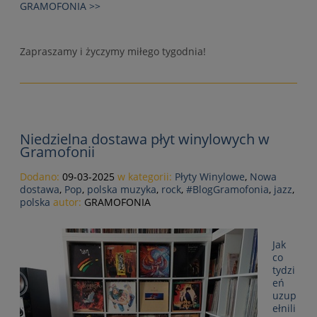
GRAMOFONIA >>
Zapraszamy i życzymy miłego tygodnia!
Niedzielna dostawa płyt winylowych w
Gramofonii
Dodano:
09-03-2025
w kategorii:
Płyty Winylowe
,
Nowa
dostawa
,
Pop
,
polska muzyka
,
rock
,
#BlogGramofonia
,
jazz
,
polska
autor:
GRAMOFONIA
Jak
co
tydzi
eń
uzup
ełnili