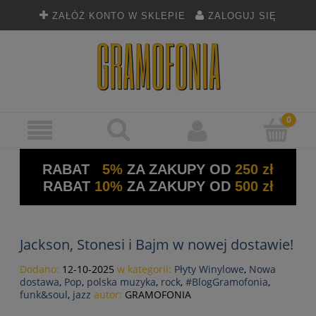
ZAŁÓŻ KONTO W SKLEPIE
ZALOGUJ SIĘ
RABAT
5%
ZA ZAKUPY OD
250 zł
RABAT
10%
ZA ZAKUPY OD
500 zł
Jackson, Stonesi i Bajm w nowej dostawie!
Dodano:
12-10-2025
w kategorii:
Płyty Winylowe
,
Nowa
dostawa
,
Pop
,
polska muzyka
,
rock
,
#BlogGramofonia
,
funk&soul
,
jazz
autor:
GRAMOFONIA