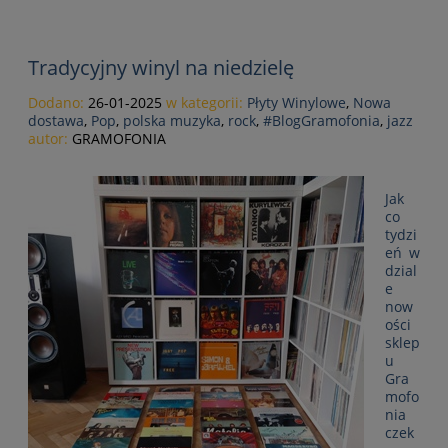
Tradycyjny winyl na niedzielę
Dodano:
26-01-2025
w kategorii:
Płyty Winylowe
,
Nowa
dostawa
,
Pop
,
polska muzyka
,
rock
,
#BlogGramofonia
,
jazz
autor:
GRAMOFONIA
Jak
co
tydzi
eń w
dzial
e
now
ości
sklep
u
Gra
mofo
nia
czek