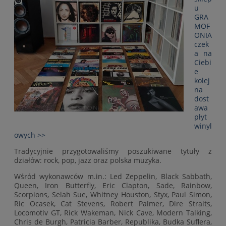
u
GRA
MOF
ONIA
czek
a na
Ciebi
e
kolej
na
dost
awa
płyt
winyl
owych >>
Tradycyjnie przygotowaliśmy poszukiwane tytuły z
działów: rock, pop, jazz oraz polska muzyka.
Wśród wykonawców m.in.: Led Zeppelin, Black Sabbath,
Queen, Iron Butterfly, Eric Clapton, Sade, Rainbow,
Scorpions, Selah Sue, Whitney Houston, Styx, Paul Simon,
Ric Ocasek, Cat Stevens, Robert Palmer, Dire Straits,
Locomotiv GT, Rick Wakeman, Nick Cave, Modern Talking,
Chris de Burgh, Patricia Barber, Republika, Budka Suflera,