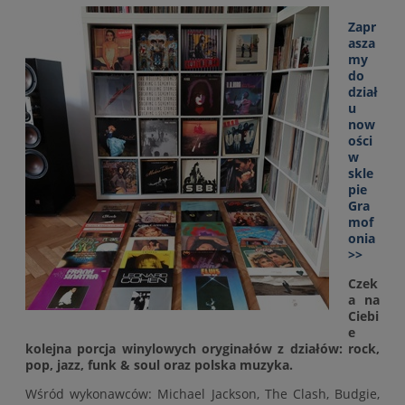
Zapr
asza
my
do
dział
u
now
ości
w
skle
pie
Gra
mof
onia
>>
Czek
a na
Ciebi
e
kolejna porcja winylowych oryginałów z działów: rock,
pop, jazz, funk & soul oraz polska muzyka.
Wśród wykonawców: Michael Jackson, The Clash, Budgie,