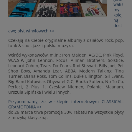
waliś
my
kolej
ną
dost
awę płyt winylowych >>
Czekają na Ciebie oryginalne albumy z działów: rock, pop,
funk & soul, jazz i polska muzyka.
Wśród wykonawców, m.in.: Iron Maiden, AC/DC, Pink Floyd,
W.A.S.P, John Lennon, Focus, Allman Brothers, Solstice,
Leonard Cohen, Tears For Fears, Rod Stewart, Billy Joel, Pet
Shop Boys, Amanda Lear, ABBA, Modern Talking, Tina
Turner, Diana Ross, Tom Collins, Duke Ellington, Gil Evans,
Big Band Katowice, Obywatel G.C, Budka Suflera, No To Co,
Perfect, 2 Plus 1, Czesław Niemen, Polanie, Maanam,
Urszula Sipińska i wielu innych.
Przypominamy, że w sklepie internetowym CLASSICAL-
GRAMOFONIA >>
do 26 marca trwa promocja 30% rabatu na wszystkie płyty
z muzyką klasyczną.