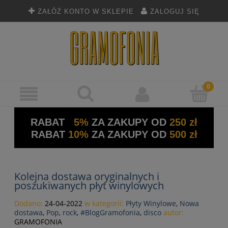
ZAŁÓŻ KONTO W SKLEPIE
ZALOGUJ SIĘ
RABAT
5%
ZA ZAKUPY OD
250 zł
RABAT
10%
ZA ZAKUPY OD
500 zł
Kolejna dostawa oryginalnych i
poszukiwanych płyt winylowych
Dodano:
24-04-2022
w kategorii:
Płyty Winylowe
,
Nowa
dostawa
,
Pop
,
rock
,
#BlogGramofonia
,
disco
autor:
GRAMOFONIA