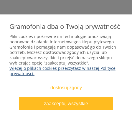
Gramofonia dba o Twoją prywatność
Płyty winylowe – internetowy sklep płytowy
Pliki cookies i pokrewne im technologie umożliwiają
gramofonia.com
poprawne działanie internetowego sklepu płytowego
kontakt@gramofonia.info
Gramofonia i pomagają nam dopasować go do Twoich
+48 601 262 000
potrzeb. Możesz dostosować zgody ich użycia lub
Copyright © 2012–2026 GRAMOFONIA
zaakceptować wszystkie i przejść do naszego sklepu
wybierając opcję "zaakceptuj wszystkie".
Więcej o plikach cookies przeczytasz w naszej Polityce
prywatności.
dostosuj zgody
pokaż pełną wersję strony
zaakceptuj wszystkie
Sklep internetowy Shoper.pl