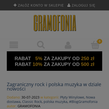
ZAŁÓŻ KONTO W SKLEPIE
ZALOGUJ SIĘ
RABAT
5%
ZA ZAKUPY OD
250 zł
RABAT
10%
ZA ZAKUPY OD
500 zł
Zagraniczny rock i polska muzyka w dziale
nowości
Dodano:
30-07-2023
w kategorii:
Płyty Winylowe
,
Nowa
dostawa
,
Classic Rock
,
polska muzyka
,
#BlogGramofonia
autor:
GRAMOFONIA