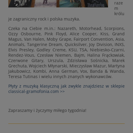
raze
m
królu
je zagraniczny rock i polska muzyka.
Czeka na Ciebie m.in.: Nazareth, Motorhead, Scorpions,
Ozzy Osbourne, Pink Floyd, Alice Cooper, Kiss, Grand
Magus, Van Halen, Moby Grape, Fairport Convention, Asia,
Animals, Tangerine Dream, Quicksilver, Joy Division, INXS,
Elvis Presley, Godley Creme, KSU, TSA, Niebiesko-Czarni,
Rendez-Vous, Czesław Niemen, Bajm, Halina Frąckowiak,
Czerwone Gitary, Urszula, Zdzisława Sośnicka, Marek
Grechuta, Wojciech Młynarski, Mieczysław Mazur, Martyna
Jakubowicz, Kombi, Anna German, Vox, Banda & Wanda,
Teresa Tutinas i wielu innych znanych wykonawców.
Płyty z muzyką klasyczną jak zwykle znajdziesz w sklepie
classical-gramofonia.com >>
Zapraszamy i życzymy miłego tygodnia!