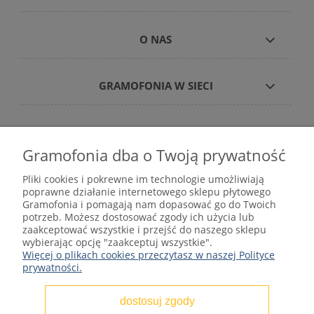
O NAS
GRAMOFONIA W SIECI
Gramofonia dba o Twoją prywatność
Płyty winylowe – internetowy sklep płytowy
Pliki cookies i pokrewne im technologie umożliwiają
gramofonia.com
poprawne działanie internetowego sklepu płytowego
kontakt@gramofonia.info
Gramofonia i pomagają nam dopasować go do Twoich
+48 601 262 000
potrzeb. Możesz dostosować zgody ich użycia lub
Copyright © 2012–2026 GRAMOFONIA
zaakceptować wszystkie i przejść do naszego sklepu
wybierając opcję "zaakceptuj wszystkie".
Więcej o plikach cookies przeczytasz w naszej Polityce
prywatności.
dostosuj zgody