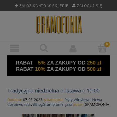
ZAŁÓŻ KONTO W SKLEPIE
ZALOGUJ SIĘ
RABAT
5%
ZA ZAKUPY OD
250 zł
RABAT
10%
ZA ZAKUPY OD
500 zł
Tradycyjna niedzielna dostawa o 19:00
Dodano:
07-05-2023
w kategorii:
Płyty Winylowe
,
Nowa
dostawa
,
rock
,
#BlogGramofonia
,
jazz
autor:
GRAMOFONIA