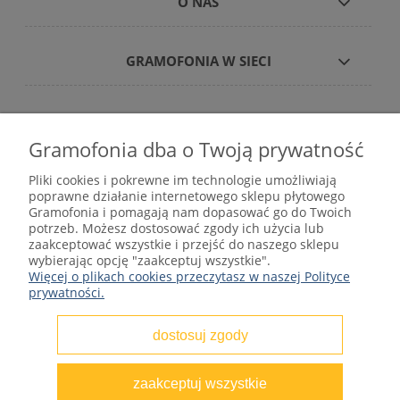
O NAS
GRAMOFONIA W SIECI
Gramofonia dba o Twoją prywatność
Płyty winylowe – internetowy sklep płytowy
Pliki cookies i pokrewne im technologie umożliwiają
gramofonia.com
poprawne działanie internetowego sklepu płytowego
kontakt@gramofonia.info
Gramofonia i pomagają nam dopasować go do Twoich
+48 601 262 000
potrzeb. Możesz dostosować zgody ich użycia lub
Copyright © 2012–2026 GRAMOFONIA
zaakceptować wszystkie i przejść do naszego sklepu
wybierając opcję "zaakceptuj wszystkie".
Więcej o plikach cookies przeczytasz w naszej Polityce
prywatności.
dostosuj zgody
pokaż pełną wersję strony
zaakceptuj wszystkie
Sklep internetowy Shoper.pl