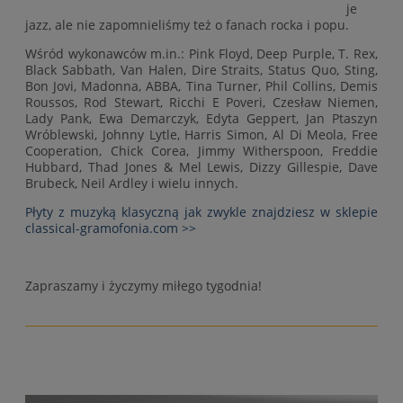
je
jazz, ale nie zapomnieliśmy też o fanach rocka i popu.
Wśród wykonawców m.in.: Pink Floyd, Deep Purple, T. Rex,
Black Sabbath, Van Halen, Dire Straits, Status Quo, Sting,
Bon Jovi, Madonna, ABBA, Tina Turner, Phil Collins, Demis
Roussos, Rod Stewart, Ricchi E Poveri, Czesław Niemen,
Lady Pank, Ewa Demarczyk, Edyta Geppert, Jan Ptaszyn
Wróblewski, Johnny Lytle, Harris Simon, Al Di Meola, Free
Cooperation, Chick Corea, Jimmy Witherspoon, Freddie
Hubbard, Thad Jones & Mel Lewis, Dizzy Gillespie, Dave
Brubeck, Neil Ardley i wielu innych.
Płyty z muzyką klasyczną jak zwykle znajdziesz w sklepie
classical-gramofonia.com >>
Zapraszamy i życzymy miłego tygodnia!