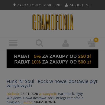
ZAŁÓŻ KONTO W SKLEPIE
ZALOGUJ SIĘ
RABAT
5%
ZA ZAKUPY OD
250 zł
RABAT
10%
ZA ZAKUPY OD
500 zł
Funk 'N' Soul i Rock w nowej dostawie płyt
winylowych
Dodano:
25-01-2020
w kategorii:
Hard Rock
,
Płyty
Winylowe
,
Nowa dostawa
,
rock
,
#BlogGramofonia
,
funk&soul
autor:
GRAMOFONIA