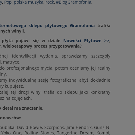
y
,
Pop
,
polska muzyka
,
rock
,
#BlogGramofonia
,
nternetowego sklepu płytowego Gramofonia
trafiła
lnych winyli.
 płyta pojawi się w dziale
Nowości Płytowe >>
,
y, wieloetapowy proces przygotowania?
nej identyfikacji wydania, sprawdzamy szczegóły
el, matryce.
 do profesjonalnego mycia, potem oceniamy jej realny
lny.
my indywidualną sesję fotograficzną, abyś dokładnie
ry kupujesz.
ałej tej drogi winyl trafia do sklepu jako konkretny
sz na zdjęciach.
 detal ma znaczenie.
konawców:
ublika, David Bowie, Scorpions, Jimi Hendrix, Guns N'
Yoko Ono, Rolling Stones, Tangerine Dream, Kombi,