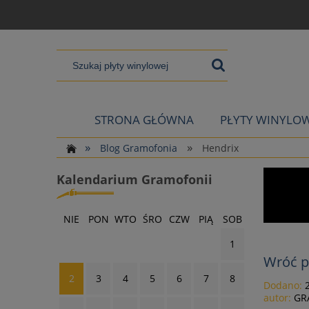
STRONA GŁÓWNA
PŁYTY WINYLO
»
»
Blog Gramofonia
Hendrix
Kalendarium Gramofonii
NIE
PON
WTO
ŚRO
CZW
PIĄ
SOB
1
Wróć p
2
3
4
5
6
7
8
Dodano:
autor:
GR