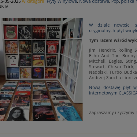
25-05-2025
w kategorii:
Płyty Winylowe
,
Nowa dostawa
,
Pop
,
polska
NIA
W dziale nowości sk
oryginalnych płyt winy
Tym razem wśród wyk
Jimi Hendrix, Rolling 
Echo And The Bunnymen
Mitchell, Eagles, Stin
Stewart, Cheap Trick,
Nadolski, Turbo, Budka
Andrzej Zaucha i inni z
Nową dostawę płyt wi
internetowym CLASSI
Zapraszamy i życzymy m