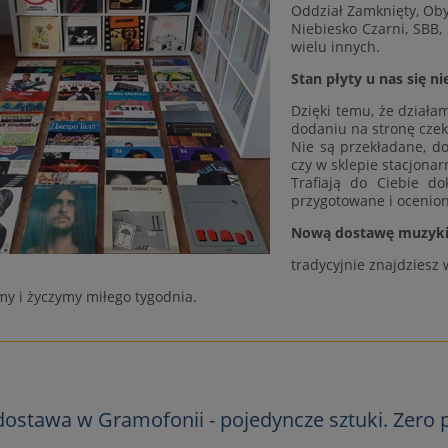
Oddział Zamknięty, Oby
Niebiesko Czarni, SBB, 
wielu innych.
Stan płyty u nas się ni
Dzięki temu, że działa
dodaniu na stronę cze
Nie są przekładane, d
czy w sklepie stacjona
Trafiają do Ciebie do
przygotowane i ocenion
Nową dostawę muzyki 
tradycyjnie znajdziesz 
y i życzymy miłego tygodnia.
ostawa w Gramofonii - pojedyncze sztuki. Zero