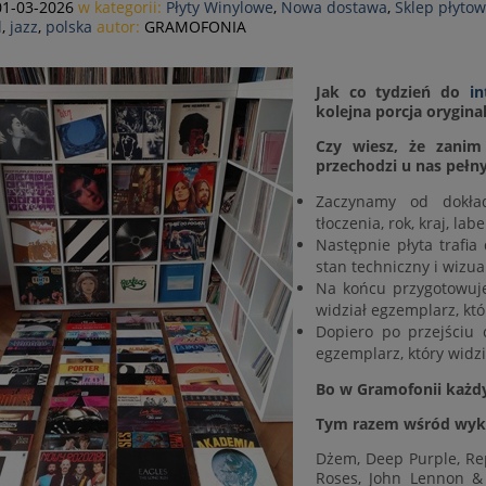
01-03-2026
w kategorii:
Płyty Winylowe
,
Nowa dostawa
,
Sklep płytow
l
,
jazz
,
polska
autor:
GRAMOFONIA
Jak co tydzień do
i
kolejna porcja orygina
Czy wiesz, że zanim
przechodzi u nas pełn
Zaczynamy od dokład
tłoczenia, rok, kraj, lab
Następnie płyta trafia
stan techniczny i wizua
Na końcu przygotowuje
widział egzemplarz, któ
Dopiero po przejściu c
egzemplarz, który widzi
Bo w Gramofonii każdy
Tym razem wśród wy
Dżem, Deep Purple, Rep
Roses, John Lennon & 