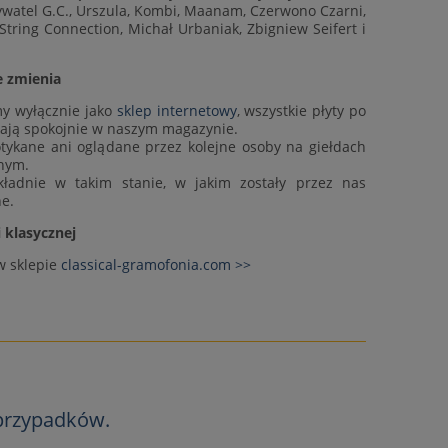
watel G.C., Urszula, Kombi, Maanam, Czerwono Czarni,
String Connection, Michał Urbaniak, Zbigniew Seifert i
e zmienia
my wyłącznie jako
sklep internetowy
, wszystkie płyty po
kają spokojnie w naszym magazynie.
otykane ani oglądane przez kolejne osoby na giełdach
rnym.
kładnie w takim stanie, w jakim zostały przez nas
e.
klasycznej
w sklepie
classical-gramofonia.com >>
 przypadków.