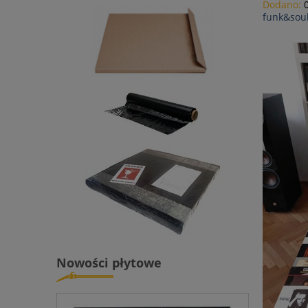
Dodano:
funk&sou
Nowości płytowe