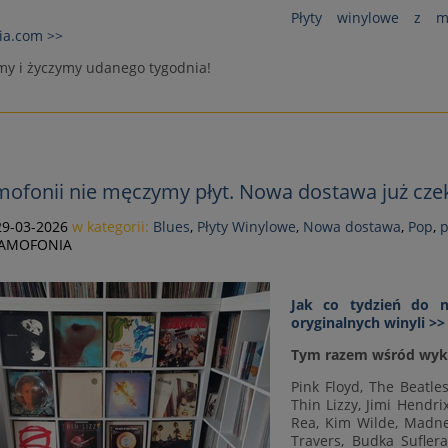
Płyty winylowe z mu
ia.com >>
y i życzymy udanego tygodnia!
ofonii nie męczymy płyt. Nowa dostawa już cze
29-03-2026
w kategorii:
Blues
,
Płyty Winylowe
,
Nowa dostawa
,
Pop
,
p
AMOFONIA
Jak co tydzień do n
oryginalnych winyli >>
Tym razem wśród wy
Pink Floyd, The Beatle
Thin Lizzy, Jimi Hendri
Rea, Kim Wilde, Madne
Travers, Budka Sufler