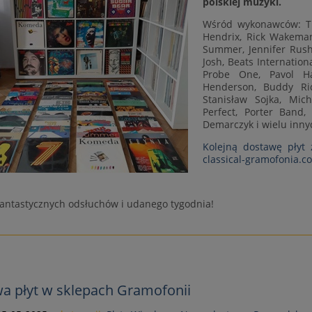
polskiej muzyki.
Wśród wykonawców: The
Hendrix, Rick Wakeman
Summer, Jennifer Rush
Josh, Beats Internationa
Probe One, Pavol H
Henderson, Buddy Ric
Stanisław Sojka, Mic
Perfect, Porter Ban
Demarczyk i wielu inny
Kolejną dostawę płyt 
classical-gramofonia.c
antastycznych odsłuchów i udanego tygodnia!
a płyt w sklepach Gramofonii