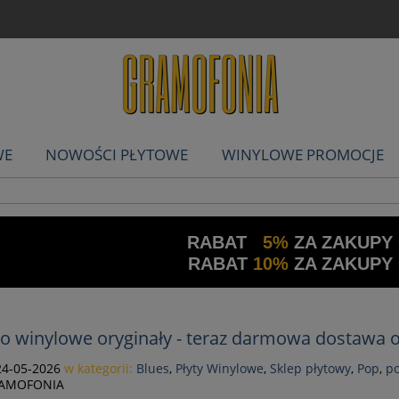
WE
NOWOŚCI PŁYTOWE
WINYLOWE PROMOCJE
RABAT
5%
ZA ZAKUPY
RABAT
10%
ZA ZAKUPY
o winylowe oryginały - teraz darmowa dostawa o
24-05-2026
w kategorii:
Blues
,
Płyty Winylowe
,
Sklep płytowy
,
Pop
,
p
AMOFONIA