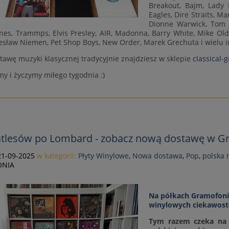
Breakout, Bajm, Lady 
Eagles, Dire Straits, M
Dionne Warwick, Tom J
nes, Trammps, Elvis Presley, AIR, Madonna, Barry White, Mike Old
zesław Niemen, Pet Shop Boys, New Order, Marek Grechuta i wielu 
awę muzyki klasycznej tradycyjnie znajdziesz w sklepie
classical-
y i życzymy miłego tygodnia :)
tlesów po Lombard - zobacz nową dostawę w G
21-09-2025
w kategorii:
Płyty Winylowe
,
Nowa dostawa
,
Pop
,
polska
NIA
Na półkach Gramofonii
winylowych ciekawost
Tym razem czeka na C