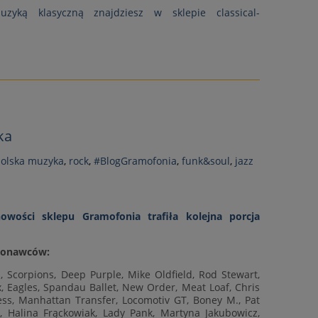
zyką klasyczną znajdziesz w sklepie classical-
ka
olska muzyka
,
rock
,
#BlogGramofonia
,
funk&soul
,
jazz
owości sklepu Gramofonia trafiła kolejna porcja
konawców:
s, Scorpions, Deep Purple, Mike Oldfield, Rod Stewart,
x, Eagles, Spandau Ballet, New Order, Meat Loaf, Chris
ss, Manhattan Transfer, Locomotiv GT, Boney M., Pat
a, Halina Frąckowiak, Lady Pank, Martyna Jakubowicz,