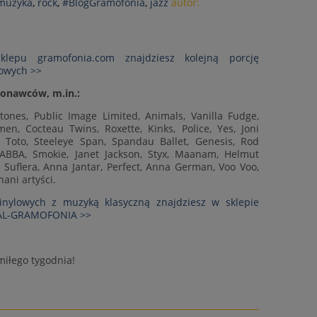
 muzyka
,
rock
,
#BlogGramofonia
,
jazz
autor:
lepu gramofonia.com znajdziesz kolejną porcję
lowych >>
onawców, m.in.:
Stones, Public Image Limited, Animals, Vanilla Fudge,
, Cocteau Twins, Roxette, Kinks, Police, Yes, Joni
g, Toto, Steeleye Span, Spandau Ballet, Genesis, Rod
 ABBA, Smokie, Janet Jackson, Styx, Maanam, Helmut
 Suflera, Anna Jantar, Perfect, Anna German, Voo Voo,
nani artyści.
nylowych z muzyką klasyczną znajdziesz w sklepie
CAL-GRAMOFONIA >>
iłego tygodnia!