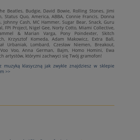
 Beatles, Budgie, David Bowie, Rolling Stones, Jimi
, Status Quo, America, ABBA, Connie Francis, Donna
, Johnny Cash, MC Hammer, Sugar Bear, Snack, Guru
l, FPI Project, Nigel Gee, Norty Cotto, Miami Collective,
ammel & Marian Varga, Pony Poindexter, Skitch
h, Krzysztof Komeda, Adam Makowicz, Extra Ball,
hał Urbaniak, Lombard, Czesław Niemen, Breakout,
d, Voo Voo, Anna German, Bajm, Homo Homini, Ewa
ch artystów, którymi zachwyci się Twój gramofon!
z muzyką klasyczną jak zwykle znajdziesz w sklepie
om >>