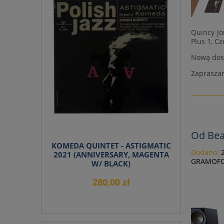
Quincy Jo
Plus 1, C
Nową dost
Zapraszam
Od Bea
KOMEDA QUINTET - ASTIGMATIC
Dodano:
2021 (ANNIVERSARY, MAGENTA
GRAMOFO
W/ BLACK)
280,00 zł