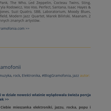
Pank, The Who, Led Zeppelin, Cocteau Twins, Sting,
aryla Rodowicz, Voo Voo, Perfect, Santana, Isaac Hayes &
ones, Suzi Quatro, SBB, Laboratorium, Moody Blues,
field, Modern Jazz Quartet, Marek Biliński, Maanam, 2
innych znanych artystów.
gramofonia.com >>
ramofonii
 muzyka
,
rock
,
Elektronika
,
#BlogGramofonia
,
jazz
autor:
 w dziale nowości właśnie wylądowała świeża porcja
ek >>
iebie mieszanka elektroniki, jazzu, rocka, popu i