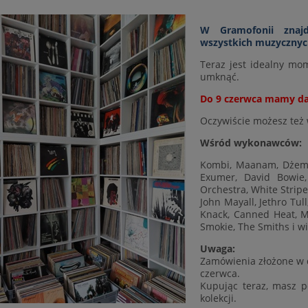
W Gramofonii znajd
wszystkich muzycznyc
Teraz jest idealny mom
umknąć.
Do 9 czerwca mamy da
Oczywiście możesz też
Wśród wykonawców:
Kombi, Maanam, Dżem, O
Exumer, David Bowie, 
Orchestra, White Stripe
John Mayall, Jethro Tull
Knack, Canned Heat, M
Smokie, The Smiths i wi
Uwaga:
Zamówienia złożone w 
czerwca.
Kupując teraz, masz p
kolekcji.