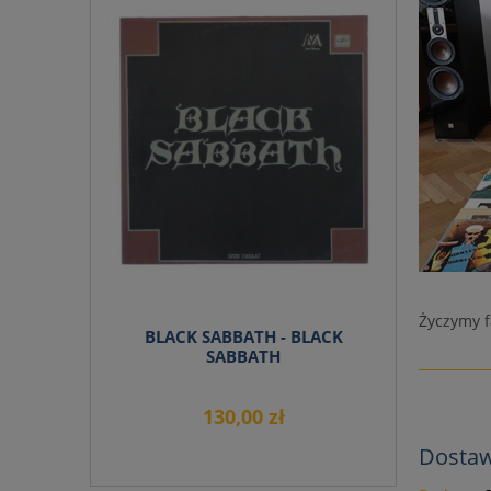
do koszyka
Życzymy f
BLACK SABBATH - BLACK
SABBATH
130,00 zł
Dostaw