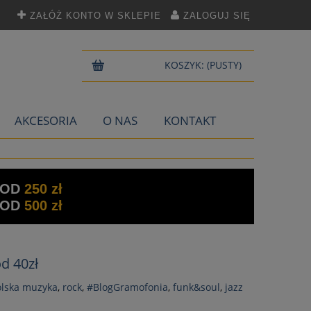
ZAŁÓŻ KONTO W SKLEPIE
ZALOGUJ SIĘ
KOSZYK:
(PUSTY)
AKCESORIA
O NAS
KONTAKT
 OD
250 zł
 OD
500 zł
d 40zł
olska muzyka
,
rock
,
#BlogGramofonia
,
funk&soul
,
jazz