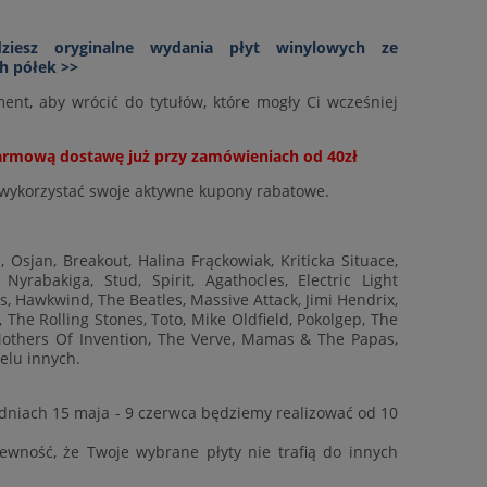
ziesz oryginalne wydania płyt winylowych ze
h półek >>
ent, aby wrócić do tytułów, które mogły Ci wcześniej
rmową dostawę już przy zamówieniach od 40zł
 wykorzystać swoje aktywne kupony rabatowe.
sjan, Breakout, Halina Frąckowiak, Kriticka Situace,
Nyrabakiga, Stud, Spirit, Agathocles, Electric Light
s, Hawkwind, The Beatles, Massive Attack, Jimi Hendrix,
, The Rolling Stones, Toto, Mike Oldfield, Pokolgep, The
others Of Invention, The Verve, Mamas & The Papas,
elu innych.
dniach 15 maja - 9 czerwca będziemy realizować od 10
ewność, że Twoje wybrane płyty nie trafią do innych